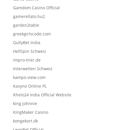
Gamdom Casino Official
gamerellato.hu2
garden2table
greekgirlscode.com
GullyBet India
HellSpin Schweiz
impro-trier.de
Interwetten Schweiz
kampo-view.com
Kasyno Online PL
Khelo24 India Official Website
king johnnie
KingMaker Casino
kongekort.dk
LeonBet Official