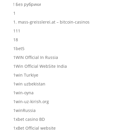
! Без рубрики
1
1. mass-greisslerei.at – bitcoin-casinos
111
18
1bet5
1WIN Official In Russia
1Win Official WebSite India
1win Turkiye
1win uzbekistan
1win-oyna
1win-uz-kirish.org
1winRussia
1xbet casino BD
1xBet Official website