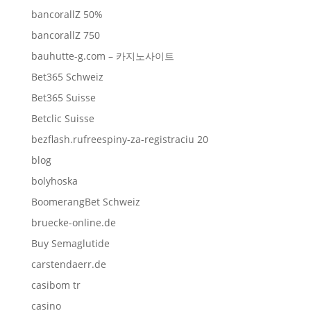
bancorallZ 50%
bancorallZ 750
bauhutte-g.com – 카지노사이트
Bet365 Schweiz
Bet365 Suisse
Betclic Suisse
bezflash.rufreespiny-za-registraciu 20
blog
bolyhoska
BoomerangBet Schweiz
bruecke-online.de
Buy Semaglutide
carstendaerr.de
casibom tr
casino