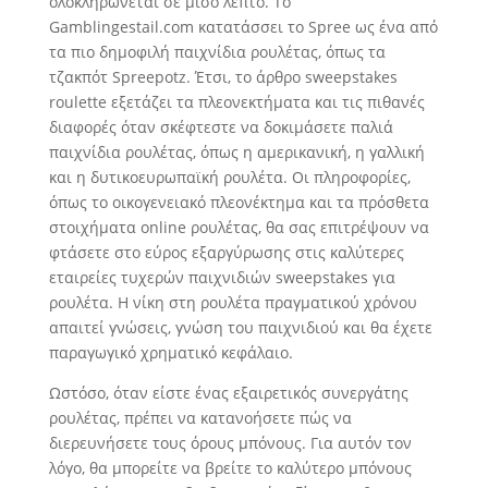
ολοκληρώνεται σε μισό λεπτό. Το
Gamblingestail.com κατατάσσει το Spree ως ένα από
τα πιο δημοφιλή παιχνίδια ρουλέτας, όπως τα
τζακπότ Spreepotz. Έτσι, το άρθρο sweepstakes
roulette εξετάζει τα πλεονεκτήματα και τις πιθανές
διαφορές όταν σκέφτεστε να δοκιμάσετε παλιά
παιχνίδια ρουλέτας, όπως η αμερικανική, η γαλλική
και η δυτικοευρωπαϊκή ρουλέτα. Οι πληροφορίες,
όπως το οικογενειακό πλεονέκτημα και τα πρόσθετα
στοιχήματα online ρουλέτας, θα σας επιτρέψουν να
φτάσετε στο εύρος εξαργύρωσης στις καλύτερες
εταιρείες τυχερών παιχνιδιών sweepstakes για
ρουλέτα. Η νίκη στη ρουλέτα πραγματικού χρόνου
απαιτεί γνώσεις, γνώση του παιχνιδιού και θα έχετε
παραγωγικό χρηματικό κεφάλαιο.
Ωστόσο, όταν είστε ένας εξαιρετικός συνεργάτης
ρουλέτας, πρέπει να κατανοήσετε πώς να
διερευνήσετε τους όρους μπόνους. Για αυτόν τον
λόγο, θα μπορείτε να βρείτε το καλύτερο μπόνους