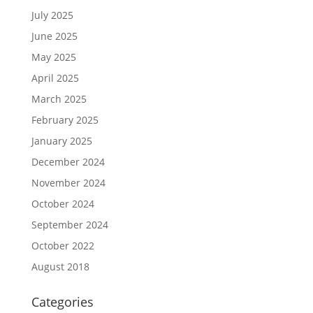
July 2025
June 2025
May 2025
April 2025
March 2025
February 2025
January 2025
December 2024
November 2024
October 2024
September 2024
October 2022
August 2018
Categories