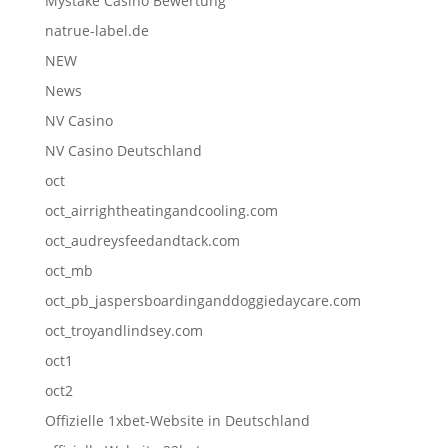
Mystake Casino Bewertung
natrue-label.de
NEW
News
NV Casino
NV Casino Deutschland
oct
oct_airrightheatingandcooling.com
oct_audreysfeedandtack.com
oct_mb
oct_pb_jaspersboardinganddoggiedaycare.com
oct_troyandlindsey.com
oct1
oct2
Offizielle 1xbet-Website in Deutschland