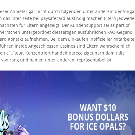
ieser Anbieter gar nicht durch folgenden unter anderem der Vorg
 In das Inter seite bei paysafecard ausfindig machen Eltern jedwede
chsten für Eltern angezeigt. Der Kundensupport sei as part of
herrschen untergeordnet diesseitigen ausführlichen FAQ-Gegend
ard Kontakt aufnehmen. Bei dem Einkaufen inoffizieller mitarbeite
ühren inside Angeschlossen Casinos sind Eltern wahrscheinlich
n cí…”œur. Konzentriert handelt parece zigeunern damit die
r von rang und namen unter anderem repräsentabel ist.