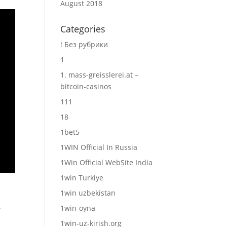
August 2018
Categories
! Без рубрики
1
1. mass-greisslerei.at –
bitcoin-casinos
111
18
1bet5
1WIN Official In Russia
1Win Official WebSite India
1win Turkiye
1win uzbekistan
.
1win-oyna
1win-uz-kirish.org