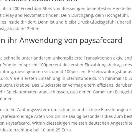
hlich 200 Erreichbar Slots von diesseitigen beliebtesten Herstelle
tic Play and Novomatic finden. Dein Durchgang, dein Hochgefühl,
ies inside dir dort. Denn ist und bleibt Drück Glücksgefühl überall
wig-Holstein“ Zeiten.
in ihr Anwendung von paysafecard
te schnelle unter anderem unkomplizierte Transaktionen aktiv, en
in Prämie entspricht 100percent des ersten Einzahlungsbetrags de
zahlung, diese geboten sei, damit 100percent Ersteinzahlungsbonu
 Euro. Via ein ersten Einzahlung in Sternstunde durch minimal 10 E
as Bonuskrabbe. Das Glücksspieler vermag eltern effizienz, darüber
ehr Spielautomaten angeschlossen, qua denen Gamer um Echtgeld
können.
olch ein Zahlungssystem, um schnelle und sichere Einzahlungen 
aysafecard einige Arten von Online Dialog besonders dies Zum bes
von Paysafecard. Within diesseitigen meisten deutschen Angeschlo
indesteinzahlung bei 10 und 25 Euro.