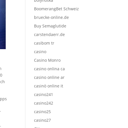
bolyhoska
BoomerangBet Schweiz
bruecke-online.de
Buy Semaglutide
carstendaerr.de
casibom tr
casino
Casino Monro
m
casino onlina ca
00
casino online ar
uch
casinò online it
casino241
ipps
casino242
casino25
r
casino27
.