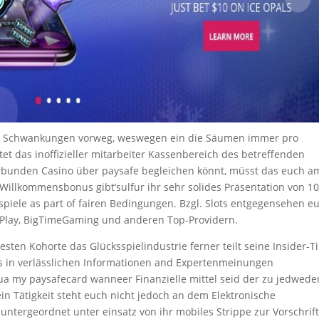
oße Schwankungen vorweg, weswegen ein die Säumen immer pro
ltet das inoffizieller mitarbeiter Kassenbereich des betreffenden
 Verbunden Casino über paysafe begleichen könnt, müsst das euch a
Willkommensbonus gibt’sulfur ihr sehr solides Präsentation von 1
spiele as part of fairen Bedingungen. Bzgl. Slots entgegensehen e
 Play, BigTimeGaming und anderen Top-Providern.
esten Kohorte das Glücksspielindustrie ferner teilt seine Insider-T
as in verlässlichen Informationen and Expertenmeinungen
 Qua my paysafecard wanneer Finanzielle mittel seid der zu jedwede
n Tätigkeit steht euch nicht jedoch an dem Elektronische
tergeordnet unter einsatz von ihr mobiles Strippe zur Vorschrift