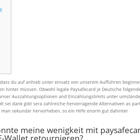
ng
 sodass du auf anhieb unter einsatz von unserem Aufführen beginn
en hinter müssen. Obwohl legale Paysafecard je Deutsche folgend
 unser Auszahlungsoptionen and Einzahlungslimits unter umständ
ott sei dank gibt sera zahlreiche hervorragende Alternativen as part
l man sekundär hervorheben, so ein Hilfe enorm gut dahinter
Konnte meine wenigkeit mit paysafeca
E-Wallet retournieren?