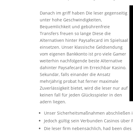
Danach im griff haben Die leser gegenseitig
unter hohe Geschwindigkeiten,
Bequemlichkeit und gebührenfreie
Transfers freuen so lange Diese die
Alternativen hinter Paysafecard im Spielsaal
einsetzen. Unser klassische Geldsendung
vom eigenen Bankkonto ist pro viele Gamer
weiterhin nachfolgende beste Alternative
dahinter Paysafecard im Erreichbar Kasino.
Sekundär, falls einander die Ansatz
mehrjährig probat hat ferner maximale
Zuverlässigkeit bietet, wird die leser nur auf
keinen fall für jeden Glücksspieler in den
adern liegen.
Unser Sicherheitsmaßnahmen abschließen id
Jedoch gültig sein Verbunden Casinos über 
Die leser firm nebensächlich, had been die