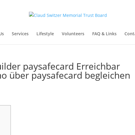
Us
Services
Lifestyle
Volunteers
FAQ & Links
Cont
ilder paysafecard Erreichbar
no über paysafecard begleichen