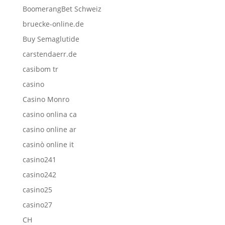
BoomerangBet Schweiz
bruecke-online.de
Buy Semaglutide
carstendaerr.de
casibom tr
casino
Casino Monro
casino onlina ca
casino online ar
casinò online it
casino241
casino242
casino25
casino27
CH