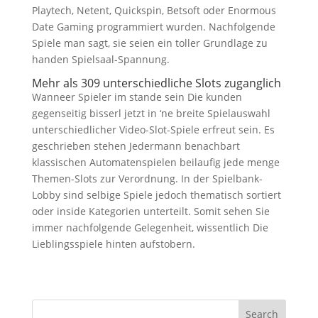
Playtech, Netent, Quickspin, Betsoft oder Enormous
Date Gaming programmiert wurden. Nachfolgende
Spiele man sagt, sie seien ein toller Grundlage zu
handen Spielsaal-Spannung.
Mehr als 309 unterschiedliche Slots zuganglich
Wanneer Spieler im stande sein Die kunden
gegenseitig bisserl jetzt in ‘ne breite Spielauswahl
unterschiedlicher Video-Slot-Spiele erfreut sein. Es
geschrieben stehen Jedermann benachbart
klassischen Automatenspielen beilaufig jede menge
Themen-Slots zur Verordnung. In der Spielbank-
Lobby sind selbige Spiele jedoch thematisch sortiert
oder inside Kategorien unterteilt. Somit sehen Sie
immer nachfolgende Gelegenheit, wissentlich Die
Lieblingsspiele hinten aufstobern.