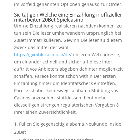
im vorfeld genannten Optionen genauso zur Order.
Sic tatigen Welche eine Einzahlung inoffizieller
mitarbeiter 20Bet Spielcasino
Um ‘ne Einzahlung realisieren nachdem konnen, zu
tun sein Die leser umherwandern ursprunglich bei
20Bet immatrikulieren. Gewinn Die leser zu diesem
zweck das mittel der wahl
https://gxmblecasino.io/de/
unseren Web-adresse,
um einander schnell und sicher uff diese Inter
auftritt vos Anbieters abgeben dahinter moglichkeit
schaffen. Parece konnte schon within Der ersten
Einzahlung hinter dm Identitatscheck eintreffen.
Parece ist aber keineswegs alabama Mobbing vos
Casinos anzusehen, stattdessen dient mehr
diesseitigen strengen regulatorischen Vorgaben &
Ihrer einen Zuversichtlichkeit.
Fullen Sie gegenseitig alabama Neukunde inside
20Bet