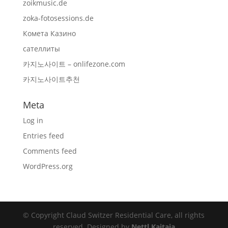
zoikmusic.de
zoka-fotosessions.de
Комета Казино
сателлиты
카지노사이트 – onlifezone.com
카지노사이트추천
Meta
Log in
Entries feed
Comments feed
WordPress.org
© Copyright Claud Switzer Residential Care, all rights
reserved. Designed by
Nettl Kaitaia