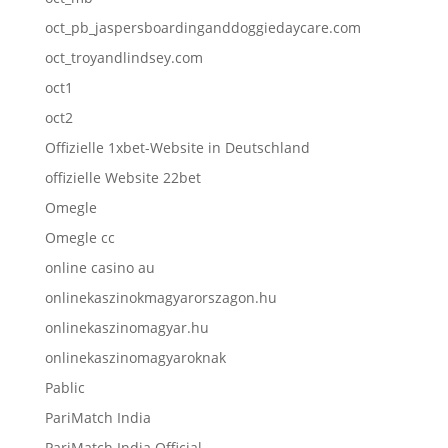
oct_pb_jaspersboardinganddoggiedaycare.com
oct_troyandlindsey.com
oct1
oct2
Offizielle 1xbet-Website in Deutschland
offizielle Website 22bet
Omegle
Omegle cc
online casino au
onlinekaszinokmagyarorszagon.hu
onlinekaszinomagyar.hu
onlinekaszinomagyaroknak
Pablic
PariMatch India
PariMatch India Official