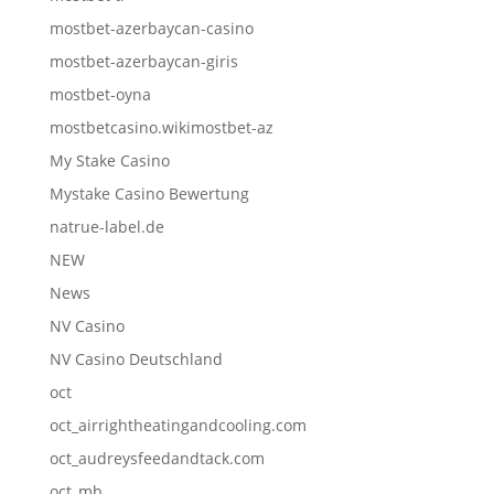
mostbet-azerbaycan-casino
mostbet-azerbaycan-giris
mostbet-oyna
mostbetcasino.wikimostbet-az
My Stake Casino
Mystake Casino Bewertung
natrue-label.de
NEW
News
NV Casino
NV Casino Deutschland
oct
oct_airrightheatingandcooling.com
oct_audreysfeedandtack.com
oct_mb