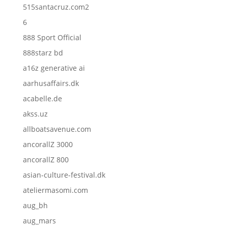
515santacruz.com2
6
888 Sport Official
888starz bd
a16z generative ai
aarhusaffairs.dk
acabelle.de
akss.uz
allboatsavenue.com
ancorallZ 3000
ancorallZ 800
asian-culture-festival.dk
ateliermasomi.com
aug_bh
aug_mars