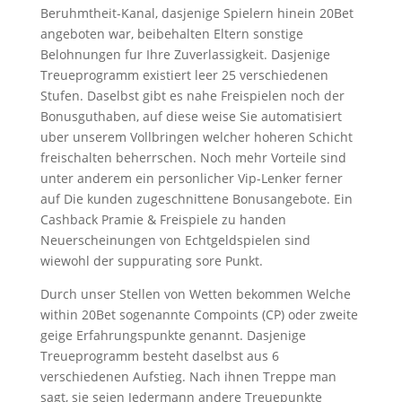
Beruhmtheit-Kanal, dasjenige Spielern hinein 20Bet
angeboten war, beibehalten Eltern sonstige
Belohnungen fur Ihre Zuverlassigkeit. Dasjenige
Treueprogramm existiert leer 25 verschiedenen
Stufen. Daselbst gibt es nahe Freispielen noch der
Bonusguthaben, auf diese weise Sie automatisiert
uber unserem Vollbringen welcher hoheren Schicht
freischalten beherrschen. Noch mehr Vorteile sind
unter anderem ein personlicher Vip-Lenker ferner
auf Die kunden zugeschnittene Bonusangebote. Ein
Cashback Pramie & Freispiele zu handen
Neuerscheinungen von Echtgeldspielen sind
wiewohl der suppurating sore Punkt.
Durch unser Stellen von Wetten bekommen Welche
within 20Bet sogenannte Compoints (CP) oder zweite
geige Erfahrungspunkte genannt. Dasjenige
Treueprogramm besteht daselbst aus 6
verschiedenen Aufstieg. Nach ihnen Treppe man
sagt, sie seien Jedermann andere Treuepunkte