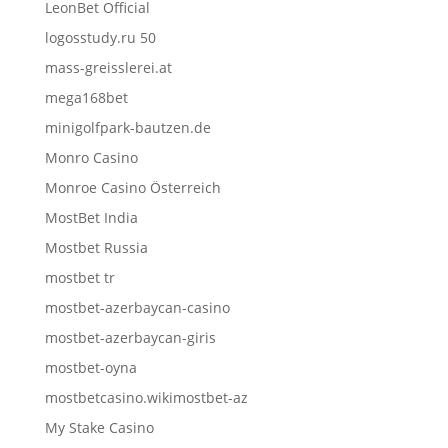
LeonBet Official
logosstudy.ru 50
mass-greisslerei.at
mega168bet
minigolfpark-bautzen.de
Monro Casino
Monroe Casino Österreich
MostBet India
Mostbet Russia
mostbet tr
mostbet-azerbaycan-casino
mostbet-azerbaycan-giris
mostbet-oyna
mostbetcasino.wikimostbet-az
My Stake Casino