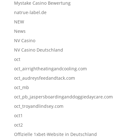
Mystake Casino Bewertung
natrue-label.de
NEW
News
NV Casino
NV Casino Deutschland
oct
oct_airrightheatingandcooling.com
oct_audreysfeedandtack.com
oct_mb
oct_pb_jaspersboardinganddoggiedaycare.com
oct_troyandlindsey.com
oct1
oct2
Offizielle 1xbet-Website in Deutschland