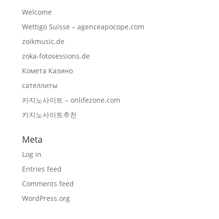
Welcome
Wettigo Suisse – agenceapocope.com
zoikmusic.de
zoka-fotosessions.de
Комета Казино
сателлиты
카지노사이트 – onlifezone.com
카지노사이트추천
Meta
Log in
Entries feed
Comments feed
WordPress.org