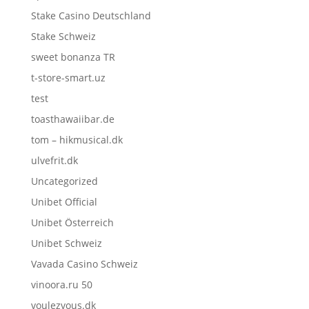
Stake Casino Deutschland
Stake Schweiz
sweet bonanza TR
t-store-smart.uz
test
toasthawaiibar.de
tom – hikmusical.dk
ulvefrit.dk
Uncategorized
Unibet Official
Unibet Österreich
Unibet Schweiz
Vavada Casino Schweiz
vinoora.ru 50
voulezvous.dk