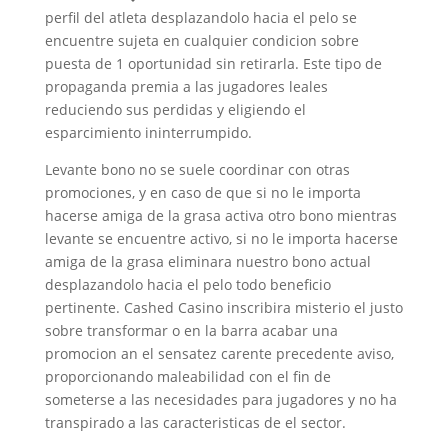
perfil del atleta desplazandolo hacia el pelo se
encuentre sujeta en cualquier condicion sobre
puesta de 1 oportunidad sin retirarla. Este tipo de
propaganda premia a las jugadores leales
reduciendo sus perdidas y eligiendo el
esparcimiento ininterrumpido.
Levante bono no se suele coordinar con otras
promociones, y en caso de que si no le importa
hacerse amiga de la grasa activa otro bono mientras
levante se encuentre activo, si no le importa hacerse
amiga de la grasa eliminara nuestro bono actual
desplazandolo hacia el pelo todo beneficio
pertinente. Cashed Casino inscribira misterio el justo
sobre transformar o en la barra acabar una
promocion an el sensatez carente precedente aviso,
proporcionando maleabilidad con el fin de
someterse a las necesidades para jugadores y no ha
transpirado a las caracteristicas de el sector.