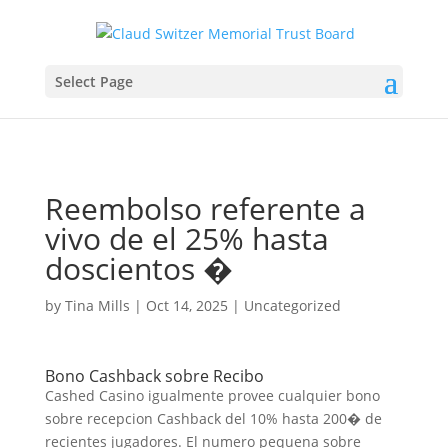
Select Page
Reembolso referente a
vivo de el 25% hasta
doscientos �
by
Tina Mills
|
Oct 14, 2025
|
Uncategorized
Bono Cashback sobre Recibo
Cashed Casino igualmente provee cualquier bono
sobre recepcion Cashback del 10% hasta 200� de
recientes jugadores. El numero pequena sobre