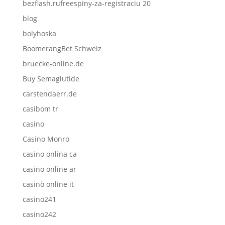
bezflash.rufreespiny-za-registraciu 20
blog
bolyhoska
BoomerangBet Schweiz
bruecke-online.de
Buy Semaglutide
carstendaerr.de
casibom tr
casino
Casino Monro
casino onlina ca
casino online ar
casinò online it
casino241
casino242