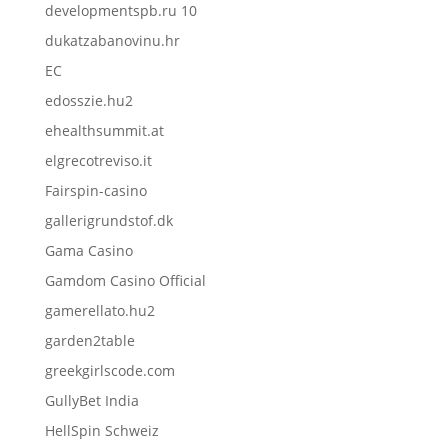
developmentspb.ru 10
dukatzabanovinu.hr
EC
edosszie.hu2
ehealthsummit.at
elgrecotreviso.it
Fairspin-casino
gallerigrundstof.dk
Gama Casino
Gamdom Casino Official
gamerellato.hu2
garden2table
greekgirlscode.com
GullyBet India
HellSpin Schweiz