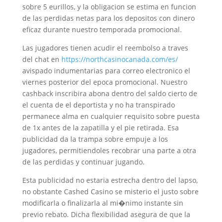
sobre 5 eurillos, y la obligacion se estima en funcion
de las perdidas netas para los depositos con dinero
eficaz durante nuestro temporada promocional.
Las jugadores tienen acudir el reembolso a traves
del chat en
https://northcasinocanada.com/es/
avispado indumentarias para correo electronico el
viernes posterior del epoca promocional. Nuestro
cashback inscribira abona dentro del saldo cierto de
el cuenta de el deportista y no ha transpirado
permanece alma en cualquier requisito sobre puesta
de 1x antes de la zapatilla y el pie retirada. Esa
publicidad da la trampa sobre empuje a los
jugadores, permitiendoles recobrar una parte a otra
de las perdidas y continuar jugando.
Esta publicidad no estaria estrecha dentro del lapso,
no obstante Cashed Casino se misterio el justo sobre
modificarla o finalizarla al mi�nimo instante sin
previo rebato. Dicha flexibilidad asegura de que la