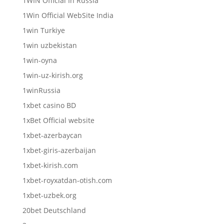
1WIN Official In Russia
1Win Official WebSite India
1win Turkiye
1win uzbekistan
1win-oyna
1win-uz-kirish.org
1winRussia
1xbet casino BD
1xBet Official website
1xbet-azerbaycan
1xbet-giris-azerbaijan
1xbet-kirish.com
1xbet-royxatdan-otish.com
1xbet-uzbek.org
20bet Deutschland