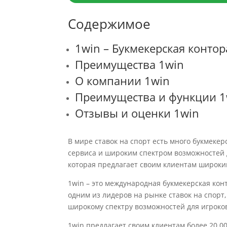
Содержимое
1win – Букмекерская конто
Преимущества 1win
О компании 1win
Преимущества и функции 1
Отзывы и оценки 1win
В мире ставок на спорт есть много букмекер
сервиса и широким спектром возможностей 
которая предлагает своим клиентам широкий
1win – это международная букмекерская конт
одним из лидеров на рынке ставок на спорт,
широкому спектру возможностей для игроко
1win предлагает своим клиентам более 20 00