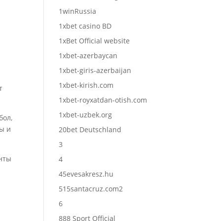
1winRussia
1xbet casino BD
1xBet Official website
1xbet-azerbaycan
1xbet-giris-azerbaijan
1xbet-kirish.com
т
1xbet-royxatdan-otish.com
1xbet-uzbek.org
бол,
ры и
20bet Deutschland
3
енты
4
45evesakresz.hu
515santacruz.com2
6
888 Sport Official