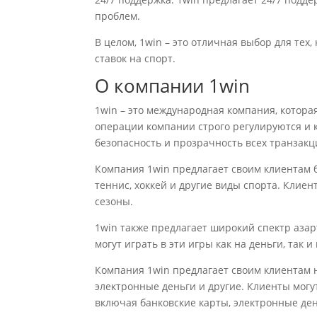
проблем.
В целом, 1win – это отличная выбор для тех
ставок на спорт.
О компании 1win
1win – это международная компания, которая
операции компании строго регулируются и 
безопасность и прозрачность всех транзакц
Компания 1win предлагает своим клиентам бо
теннис, хоккей и другие виды спорта. Клиен
сезоны.
1win также предлагает широкий спектр азарт
могут играть в эти игры как на деньги, так 
Компания 1win предлагает своим клиентам н
электронные деньги и другие. Клиенты мог
включая банковские карты, электронные ден