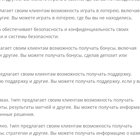
длагает своим клиентам возможность играть в лотерею, включая
ругие. Вы можете играть в лотерею, где бы вы не находились.
n обеспечивает безопасность и конфиденциальность своих
и и системы безопасности.
лагает своим клиентам возможность получать бонусы, включая
и другие. Вы можете получать бонусы, сделав депозит или
редлагает своим клиентам возможность получать поддержку,
 поддержку и другие. Вы можете получать поддержку, если у в
ках. 1win предлагает своим клиентам возможность получать
ты, результаты матчей и другие. Вы можете получать информ
ванные решения.
ино. 1win предлагает своим клиентам возможность получать
ы, стратегии и другие. Вы можете получать информацию о кази