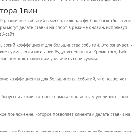
нтора 1вин
0 различных событий в месяц, включая футбол, баскетбол, тенн
ры могут делать ставки на спорт в режиме онлайн, используя
б-сайт.
высокий коэффициент для большинства событий. Это означает, 
кие суммы, если их ставки будут успешными. Кроме того, 1win
орые помогают клиентам увеличить свои суммы.
окие коэффициенты для большинства событий, что позволяет
 бонусы и акции, которые помогают клиентам увеличить свои
ое приложение, которое позволяет клиентам делать ставки на
ржку, чтобы помочь клиентам в случае каких-либо вопросов или