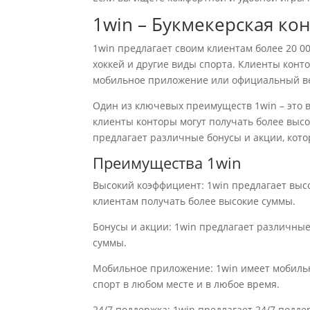
1win – Букмекерская ко
1win предлагает своим клиентам более 20 00
хоккей и другие виды спорта. Клиенты конто
мобильное приложение или официальный ве
Один из ключевых преимуществ 1win – это 
клиенты конторы могут получать более высо
предлагает различные бонусы и акции, кот
Преимущества 1win
Высокий коэффициент: 1win предлагает выс
клиентам получать более высокие суммы.
Бонусы и акции: 1win предлагает различные
суммы.
Мобильное приложение: 1win имеет мобильн
спорт в любом месте и в любое время.
24/7 поддержка: 1win предлагает 24/7 подде