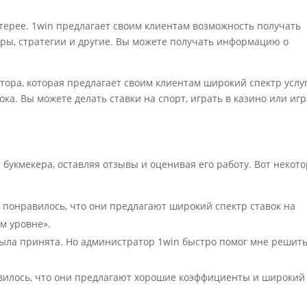
терее. 1win предлагает своим клиентам возможность получать
ры, стратегии и другие. Вы можете получать информацию о
нтора, которая предлагает своим клиентам широкий спектр услу
ка. Вы можете делать ставки на спорт, играть в казино или иг
 букмекера, оставляя отзывы и оценивая его работу. Вот некот
е понравилось, что они предлагают широкий спектр ставок на
м уровне».
 была принята. Но администратор 1win быстро помог мне решит
равилось, что они предлагают хорошие коэффициенты и широкий