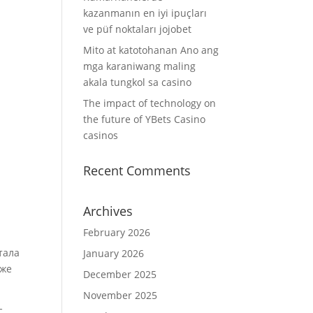
kazanmanın en iyi ipuçları
ve püf noktaları jojobet
Mito at katotohanan Ano ang
mga karaniwang maling
akala tungkol sa casino
The impact of technology on
the future of YBets Casino
casinos
Recent Comments
Archives
February 2026
тала
January 2026
кже
December 2025
November 2025
с,