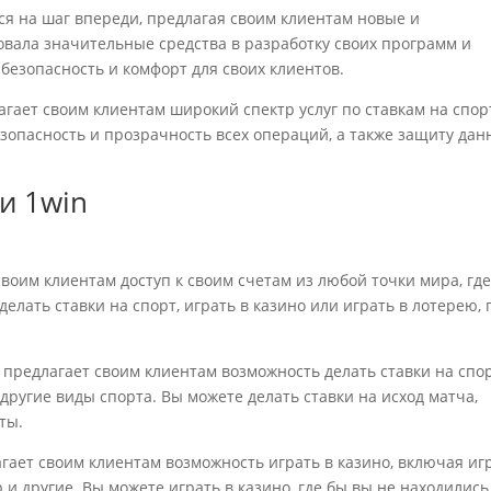
тся на шаг впереди, предлагая своим клиентам новые и
вала значительные средства в разработку своих программ и
безопасность и комфорт для своих клиентов.
лагает своим клиентам широкий спектр услуг по ставкам на спор
зопасность и прозрачность всех операций, а также защиту дан
и 1win
 своим клиентам доступ к своим счетам из любой точки мира, гд
делать ставки на спорт, играть в казино или играть в лотерею, 
n предлагает своим клиентам возможность делать ставки на спор
 другие виды спорта. Вы можете делать ставки на исход матча,
ты.
агает своим клиентам возможность играть в казино, включая иг
ер и другие. Вы можете играть в казино, где бы вы не находились