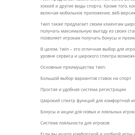
хоккей и другие виды спорта. Кроме того, 
включая мобильное приложение, веб-верси
1win также предлагает своим клиентам широ
получать максимальную выгоду из своих став
позволяет игрокам получать бонусы и преим
В целом, 1win – это отличная выбор для игр
уровня сервиса и широкого спектра возможн
Основные преимущества 1win:
Большой выбор вариантов ставок на спорт
Простая и удобная система регистрации
Широкий спектр функций для комфортной и
Бонусы и акции для новых и лояльных игрок
Система лояльности для игроков
Если вы ищете комфортной и удобной игры на