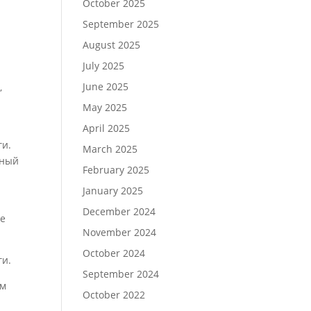
October 2025
September 2025
August 2025
July 2025
June 2025
,
May 2025
April 2025
ги.
March 2025
нный
February 2025
January 2025
December 2024
же
November 2024
October 2024
ги.
September 2024
ам
October 2022