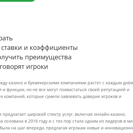
рать
: ставки и коэффициенты
получить преимущества
 говорят игроки
жду казино и букмекерскими компаниями растет с каждым днём
 и функции, но не все могут похвастаться своей репутацией и
ех компаний, которые сумели завоевать доверие игроков и
я предлагает широкий спектр услуг, включая онлайн-казино,
а основана в 2018 году и с тех пор стала одним из лидеров в м
да была на шаг впереди, предлагая игрокам новые и инновацион