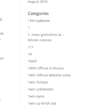
August 2018
Categories
й.
! Без рубрики
1
ей,
1. mass-greisslerei.at –
.
bitcoin-casinos
111
18
ает
1bet5
1WIN Official In Russia
1Win Official WebSite India
1win Turkiye
1win uzbekistan
1win-oyna
м
1win-uz-kirish.org