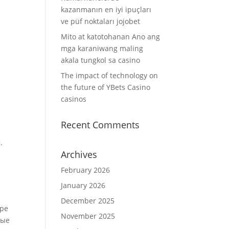
kazanmanın en iyi ipuçları
ve püf noktaları jojobet
Mito at katotohanan Ano ang
mga karaniwang maling
akala tungkol sa casino
The impact of technology on
the future of YBets Casino
casinos
Recent Comments
.
Archives
February 2026
January 2026
December 2025
ире
November 2025
ные