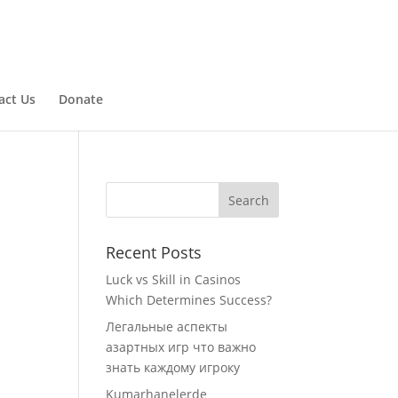
act Us
Donate
Recent Posts
Luck vs Skill in Casinos
Which Determines Success?
Легальные аспекты
азартных игр что важно
знать каждому игроку
Kumarhanelerde