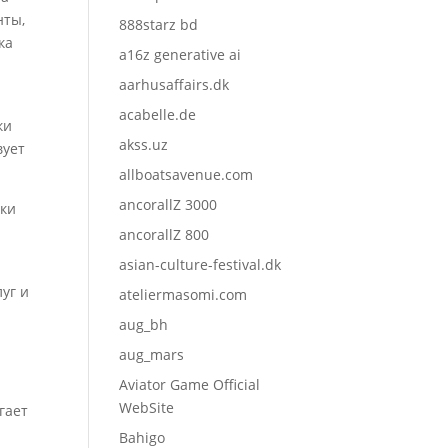
нты,
888starz bd
ка
a16z generative ai
aarhusaffairs.dk
acabelle.de
ки
akss.uz
вует
allboatsavenue.com
ancorallZ 3000
оки
ancorallZ 800
asian-culture-festival.dk
уг и
ateliermasomi.com
aug_bh
aug_mars
Aviator Game Official
WebSite
гает
Bahigo