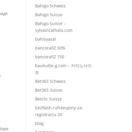
Bahigo Schweiz
виде
Bahigo Suisse
е
Bahigo Suisse –
sylvaincathala.com
bahisyasal
bancorallZ 50%
bancorallZ 750
bauhutte-g.com – 카지노사이
트
м
Bet365 Schweiz
Bet365 Suisse
Betclic Suisse
bezflash.rufreespiny-za-
registraciu 20
blog
боре