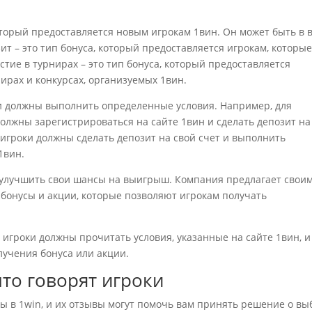
оторый предоставляется новым игрокам 1вин. Он может быть в 
ит – это тип бонуса, который предоставляется игрокам, которы
астие в турнирах – это тип бонуса, который предоставляется
ирах и конкурсах, организуемых 1вин.
ки должны выполнить определенные условия. Например, для
олжны зарегистрироваться на сайте 1вин и сделать депозит на
 игроки должны сделать депозит на свой счет и выполнить
1вин.
б улучшить свои шансы на выигрыш. Компания предлагает свои
бонусы и акции, которые позволяют игрокам получать
 игроки должны прочитать условия, указанные на сайте 1вин, и
лучения бонуса или акции.
что говорят игроки
ы в 1win, и их отзывы могут помочь вам принять решение о вы