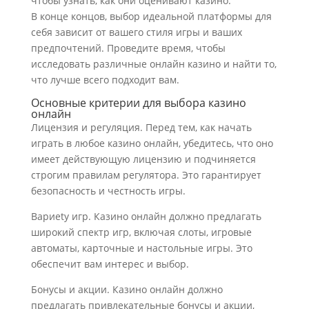
чтобы узнать, как они оценивают казино.
В конце концов, выбор идеальной платформы для
себя зависит от вашего стиля игры и ваших
предпочтений. Проведите время, чтобы
исследовать различные онлайн казино и найти то,
что лучше всего подходит вам.
Основные критерии для выбора казино
онлайн
Лицензия и регуляция. Перед тем, как начать
играть в любое казино онлайн, убедитесь, что оно
имеет действующую лицензию и подчиняется
строгим правилам регулятора. Это гарантирует
безопасность и честность игры.
Вариety игр. Казино онлайн должно предлагать
широкий спектр игр, включая слоты, игровые
автоматы, карточные и настольные игры. Это
обеспечит вам интерес и выбор.
Бонусы и акции. Казино онлайн должно
предлагать привлекательные бонусы и акции,