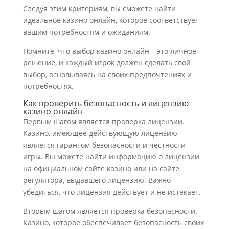
Следуя этим критериям, вы сможете найти
идеальное казино онлайн, которое соответствует
вашим потребностям и ожиданиям.
Помните, что выбор казино онлайн – это личное
решение, и каждый игрок должен сделать свой
выбор, основываясь на своих предпочтениях и
потребностях.
Как проверить безопасность и лицензию
казино онлайн
Первым шагом является проверка лицензии.
Казино, имеющее действующую лицензию,
является гарантом безопасности и честности
игры. Вы можете найти информацию о лицензии
на официальном сайте казино или на сайте
регулятора, выдавшего лицензию. Важно
убедиться, что лицензия действует и не истекает.
Вторым шагом является проверка безопасности.
Казино, которое обеспечивает безопасность своих