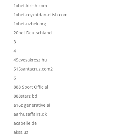
1xbet-kirish.com
1xbet-royxatdan-otish.com
1xbet-uzbek.org
20bet Deutschland
3
4
45evesakresz.hu
515santacruz.com2
6
888 Sport Official
888starz bd
a16z generative ai
aarhusaffairs.dk
acabelle.de
akss.uz