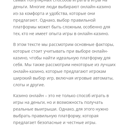
деньги. Многие люди выбирают онлайн-казино
из-за комфорта и удобства, которые они
предлагают. Однако, выбор правильной
платформы может быть сложным, особенно для
тех, кто не имеет опыта игры в онлайн-казино.
В этом тексте мы рассмотрим основные факторы,
которые стоит учитывать при выборе онлайн-
казино, чтобы найти идеальную платформу для
себя. Мы также рассмотрим некоторые из лучших
онлайн-казино, которые предлагают игрокам
широкий выбор игр, включая игровые автоматы,
слоты и другие.
Казино онлайн – это не только способ играть в
игры на деньги, но и возможность получать
реальные выигрыши. Однако, для этого нужно
выбрать правильную платформу, которая
предлагает безопасные и честные игры.