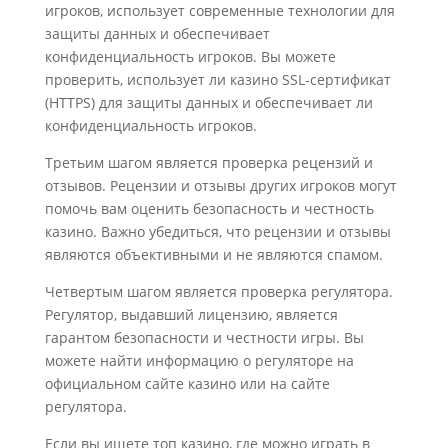
игроков, использует современные технологии для
защиты данных и обеспечивает
конфиденциальность игроков. Вы можете
проверить, использует ли казино SSL-сертификат
(HTTPS) для защиты данных и обеспечивает ли
конфиденциальность игроков.
Третьим шагом является проверка рецензий и
отзывов. Рецензии и отзывы других игроков могут
помочь вам оценить безопасность и честность
казино. Важно убедиться, что рецензии и отзывы
являются объективными и не являются спамом.
Четвертым шагом является проверка регулятора.
Регулятор, выдавший лицензию, является
гарантом безопасности и честности игры. Вы
можете найти информацию о регуляторе на
официальном сайте казино или на сайте
регулятора.
Если вы ищете топ казино, где можно играть в