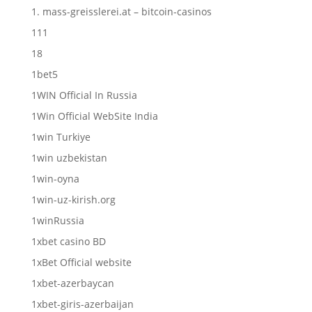
1. mass-greisslerei.at – bitcoin-casinos
111
18
1bet5
1WIN Official In Russia
1Win Official WebSite India
1win Turkiye
1win uzbekistan
1win-oyna
1win-uz-kirish.org
1winRussia
1xbet casino BD
1xBet Official website
1xbet-azerbaycan
1xbet-giris-azerbaijan