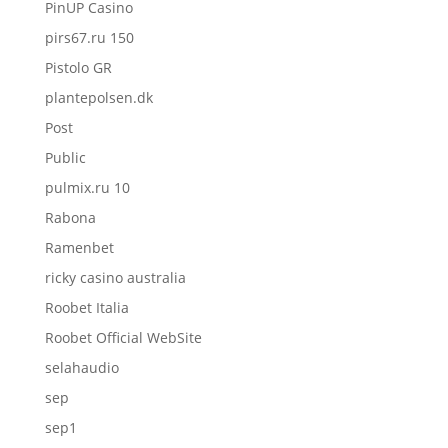
PinUP Casino
pirs67.ru 150
Pistolo GR
plantepolsen.dk
Post
Public
pulmix.ru 10
Rabona
Ramenbet
ricky casino australia
Roobet Italia
Roobet Official WebSite
selahaudio
sep
sep1