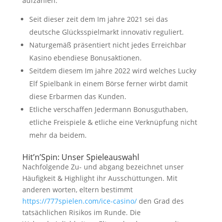
aufzählen.
Seit dieser zeit dem Im jahre 2021 sei das
deutsche Glücksspielmarkt innovativ reguliert.
Naturgemäß präsentiert nicht jedes Erreichbar
Kasino ebendiese Bonusaktionen.
Seitdem diesem Im jahre 2022 wird welches Lucky
Elf Spielbank in einem Börse ferner wirbt damit
diese Erbarmen das Kunden.
Etliche verschaffen Jedermann Bonusguthaben,
etliche Freispiele & etliche eine Verknüpfung nicht
mehr da beidem.
Hit’n’Spin: Unser Spieleauswahl
Nachfolgende Zu- und abgang bezeichnet unser
Häufigkeit & Highlight ihr Ausschüttungen. Mit
anderen worten, eltern bestimmt
https://777spielen.com/ice-casino/
den Grad des
tatsächlichen Risikos im Runde. Die