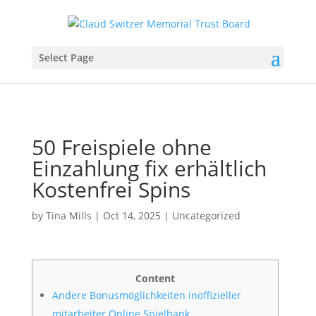
Select Page
50 Freispiele ohne
Einzahlung fix erhältlich
Kostenfrei Spins
by
Tina Mills
|
Oct 14, 2025
|
Uncategorized
Content
Andere Bonusmöglichkeiten inoffizieller
mitarbeiter Online Spielbank