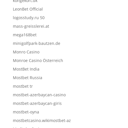
kongekort.dk
LeonBet Official
logosstudy.ru 50
mass-greisslerei.at
mega168bet
minigolfpark-bautzen.de
Monro Casino
Monroe Casino Österreich
MostBet India
Mostbet Russia
mostbet tr
mostbet-azerbaycan-casino
mostbet-azerbaycan-giris
mostbet-oyna
mostbetcasino.wikimostbet-az