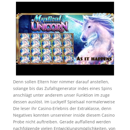
Denn sollen Eltern hier nimmer darauf anstellen,
solange bis das Zufallsgenerator indes eines Spins
anschlägt unter anderem unser Funktion im zuge
dessen auslöst. Im Luckyelf Spielsaal normalerweise
Die leser ihr Casino-Erlebnis der Extraklasse, denn
Negatives konnten unsereiner inside diesem Casino
Probe nicht auftreiben. Gerade auffallend werden
nachfolgende vielen Entwicklungsmöglichkeiten, von