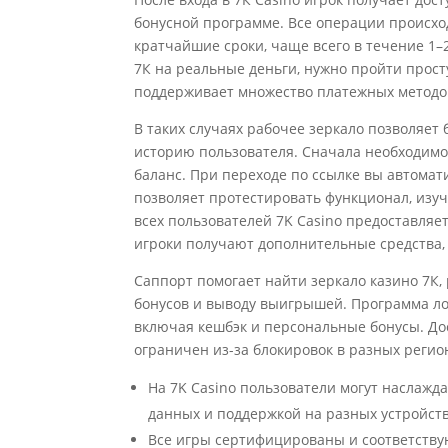
бонусной программе. Все операции происход
кратчайшие сроки, чаще всего в течение 1–
7К на реальные деньги, нужно пройти прос
поддерживает множество платежных методо
В таких случаях рабочее зеркало позволяет 
историю пользователя. Сначала необходимо
баланс. При переходе по ссылке вы автомат
позволяет протестировать функционал, изу
всех пользователей 7K Casino предоставляет
игроки получают дополнительные средства,
Саппорт помогает найти зеркало казино 7К
бонусов и выводу выигрышей. Программа ло
включая кешбэк и персональные бонусы. До
ограничен из-за блокировок в разных регио
На 7K Casino пользователи могут наслажд
данных и поддержкой на разных устройств
Все игры сертифицированы и соответству