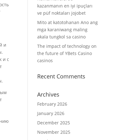
ость
kazanmanın en iyi ipuçları
т
ve püf noktaları jojobet
Mito at katotohanan Ano ang
mga karaniwang maling
akala tungkol sa casino
й и
The impact of technology on
ы.
the future of YBets Casino
 и с
casinos
т
Recent Comments
ы.
ным
Archives
т
February 2026
January 2026
ичию
December 2025
November 2025