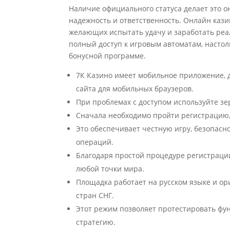
Наличие официального статуса делает это о
надежность и ответственность. Онлайн кази
желающих испытать удачу и заработать реал
полный доступ к игровым автоматам, наст
бонусной программе.
7К Казино имеет мобильное приложение, д
сайта для мобильных браузеров.
При проблемах с доступом используйте з
Сначала необходимо пройти регистрацию,
Это обеспечивает честную игру, безопас
операций.
Благодаря простой процедуре регистрации
любой точки мира.
Площадка работает на русском языке и ор
стран СНГ.
Этот режим позволяет протестировать фу
стратегию.