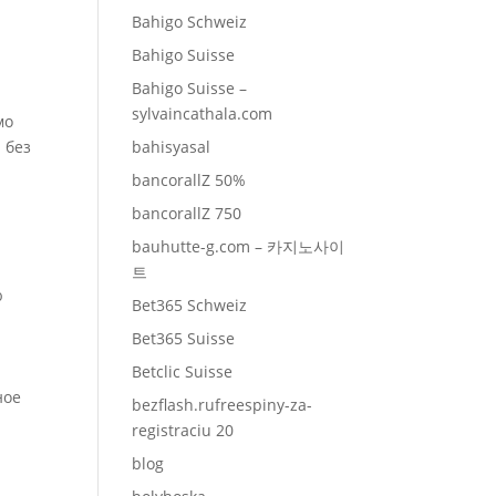
Bahigo Schweiz
Bahigo Suisse
Bahigo Suisse –
sylvaincathala.com
мо
 без
bahisyasal
bancorallZ 50%
bancorallZ 750
bauhutte-g.com – 카지노사이
트
ю
Bet365 Schweiz
Bet365 Suisse
Betclic Suisse
ное
bezflash.rufreespiny-za-
и
registraciu 20
blog