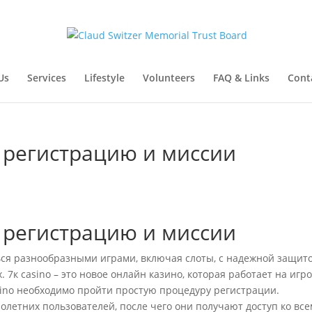
Us
Services
Lifestyle
Volunteers
FAQ & Links
Cont
а регистрацию и миссии
а регистрацию и миссии
ться разнообразными играми, включая слоты, с надежной защит
 7к casino – это новое онлайн казино, которая работает на игр
asino необходимо пройти простую процедуру регистрации.
олетних пользователей, после чего они получают доступ ко все