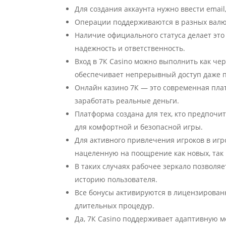
Для создания аккаунта нужно ввести email
Операции поддерживаются в разных валюта
Наличие официального статуса делает это
надежность и ответственность.
Вход в 7К Casino можно выполнить как чере
обеспечивает непрерывный доступ даже п
Онлайн казино 7К — это современная пла
заработать реальные деньги.
Платформа создана для тех, кто предпочи
для комфортной и безопасной игры.
Для активного привлечения игроков в иг
нацеленную на поощрение как новых, так 
В таких случаях рабочее зеркало позволяе
историю пользователя.
Все бонусы активируются в лицензированно
длительных процедур.
Да, 7К Casino поддерживает адаптивную м