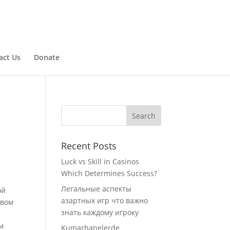
act Us
Donate
Recent Posts
Luck vs Skill in Casinos
Which Determines Success?
Легальные аспекты
ой
азартных игр что важно
овом
знать каждому игроку
м
Kumarhanelerde