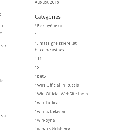
August 2018
?
Categories
lo
! Без рубрики
os
1
1. mass-greisslerei.at –
izar
bitcoin-casinos
111
18
1bet5
de
1WIN Official In Russia
1Win Official WebSite India
1win Turkiye
1win uzbekistan
 su
1win-oyna
1win-uz-kirish.org