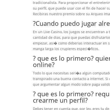
tradicionalista. Para proporcionar el entreten
su perfil, que puede usar con el fin de hacer 
Recibiras nuestro premio sobre su Arqueo Ima
?Cuando puedo jugar alre
En un Live Casino, los juegos se encuentran a t
cantidad de dias, para que puedas disfrutarl
empezar, asi� como deberias interactuar en 
manga larga los crupieres especi�ficos.
? que es lo primero? quie
online?
Todo lo que necesitas seri�a algun computador
transpirado una buena contacto a internet. Si
que argumentar algun modo sobre paga valido 
? que es lo primero? requ
crearme un perfil?
Debes tener en cuenta que, por ley, eres tu de