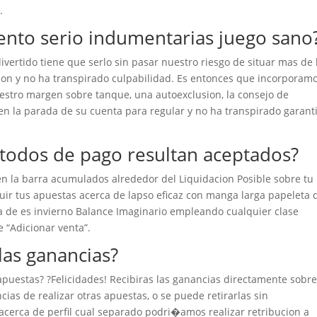
.
ento serio indumentarias juego sano
vertido tiene que serlo sin pasar nuestro riesgo de situar mas de 
ecion y no ha transpirado culpabilidad. Es entonces que incorporam
estro margen sobre tanque, una autoexclusion, la consejo de
en la parada de su cuenta para regular y no ha transpirado garant
todos de pago resultan aceptados?
n la barra acumulados alrededor del Liquidacion Posible sobre tu
buir tus apuestas acerca de lapso eficaz con manga larga papeleta 
ca de es invierno Balance Imaginario empleando cualquier clase
e “Adicionar venta”.
las ganancias?
puestas? ?Felicidades! Recibiras las ganancias directamente sobre
cias de realizar otras apuestas, o se puede retirarlas sin
 acerca de perfil cual separado podri�amos realizar retribucion a