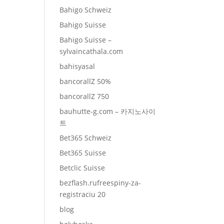
Bahigo Schweiz
Bahigo Suisse
Bahigo Suisse –
sylvaincathala.com
bahisyasal
bancorallZ 50%
bancorallZ 750
bauhutte-g.com – 카지노사이
트
Bet365 Schweiz
Bet365 Suisse
Betclic Suisse
bezflash.rufreespiny-za-
registraciu 20
blog