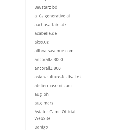
888starz bd
a16z generative ai
aarhusaffairs.dk
acabelle.de
akss.uz
allboatsavenue.com
ancorallZ 3000
ancorallZ 800
asian-culture-festival.dk
ateliermasomi.com
aug_bh
aug_mars
Aviator Game Official
WebSite
Bahigo