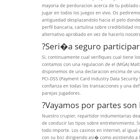
mayoria de perduracion acerca de tu poblado 
jugar en todos los juegos en vivo. Os pedire
antiguedad desplazandolo hacia el pelo donde 
perfil bancaria, cartulina sobre credibilidad i
alternativo aprobado en vez de hacerlo nosotr
?Seri�a seguro participar
Si, continuamente cual verifiques cual tiene lo
contamos con una regulacion de el (MGA) Mal
disponemos de una declaracion encima de una 
PCI-DSS (Payment Card Industry Data Security 
confianza en todas los transacciones y una def
parejas jugadores.
?Vayamos por partes son 
Nuestro crupier, repartidor indumentarias dea
de conducir las tipos sobre entretenimiento. 
todo importe. Los casinos en internet, al igual
con su bici dirigiendo asi� como asistiendo a 