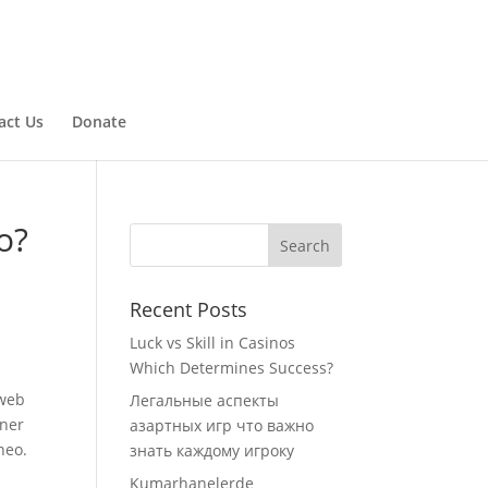
act Us
Donate
o?
Recent Posts
Luck vs Skill in Casinos
Which Determines Success?
 web
Легальные аспекты
ener
азартных игр что важно
neo.
знать каждому игроку
Kumarhanelerde