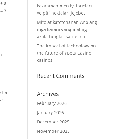
te a
kazanmanın en iyi ipuçları
l… ?
ve püf noktaları jojobet
Mito at katotohanan Ano ang
mga karaniwang maling
akala tungkol sa casino
The impact of technology on
the future of YBets Casino
n
casinos
Recent Comments
o ha
Archives
ras
February 2026
January 2026
December 2025
November 2025