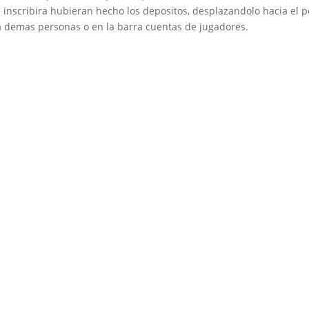
nscribira hubieran hecho los depositos, desplazandolo hacia el p
a demas personas o en la barra cuentas de jugadores.