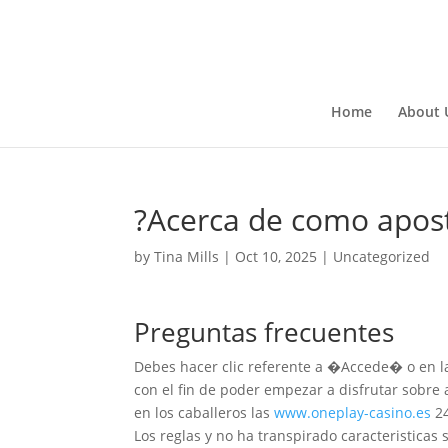
Home
About 
?Acerca de como apost
by
Tina Mills
|
Oct 10, 2025
|
Uncategorized
Preguntas frecuentes
Debes hacer clic referente a �Accede� o en la
con el fin de poder empezar a disfrutar sobre
en los caballeros las
www.oneplay-casino.es
24
Los reglas y no ha transpirado caracteristicas 