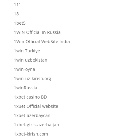
111
18
1bet5
1WIN Official In Russia
1Win Official WebSite India
1win Turkiye
1win uzbekistan
1win-oyna
1win-uz-kirish.org
1winRussia
1xbet casino BD
1xBet Official website
1xbet-azerbaycan
1xbet-giris-azerbaijan
1xbet-kirish.com