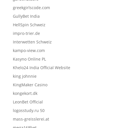
greekgirlscode.com
GullyBet India
HellSpin Schweiz
impro-trier.de
Interwetten Schweiz
kampo-view.com
Kasyno Online PL
Khelo24 India Official Website
king johnnie
KingMaker Casino
kongekort.dk
LeonBet Official
logosstudy.ru 50
mass-greisslerei.at
mega168bet