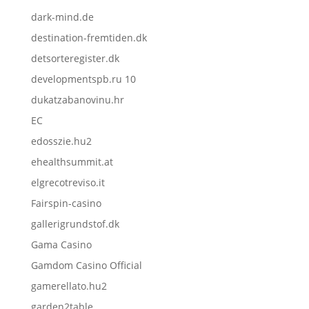
dark-mind.de
destination-fremtiden.dk
detsorteregister.dk
developmentspb.ru 10
dukatzabanovinu.hr
EC
edosszie.hu2
ehealthsummit.at
elgrecotreviso.it
Fairspin-casino
gallerigrundstof.dk
Gama Casino
Gamdom Casino Official
gamerellato.hu2
garden2table