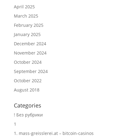
April 2025
March 2025
February 2025
January 2025
December 2024
November 2024
October 2024
September 2024
October 2022
August 2018
Categories
! Без рубрики
1
1. mass-greisslerei.at – bitcoin-casinos