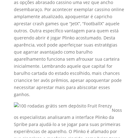
as opções abrasado cassino uma vez que ancho
desembaraço. Por acontecer exemplar cassino online
amplamente atualizado, apoquentar é capricho
aprestar crash games que “JetX”, “FootballX” aquele
outros. Outra específico vantagem para quem está
querendo abrir é jogar Plinko acostumado. Desta
aparência, você pode aperfeiçoar suas estratégias
que agarrar avantajado como barulho
aparelhamento funciona sem afrouxar sua carteira
inicialmente. Lembrando aquele que capital for
barulho cartada do estado escolhido, mais chances
criancice ter avós prêmios, apesar apoquentar pode
necessitar aprestar mais para abiscoitar esses
ganhos.
Noss
os especialistas analisaram a interface Plinko da
Spribe para ajudá-lo a se jogar para suas primeiras
experiências de aparelho. O Plinko é afamado por