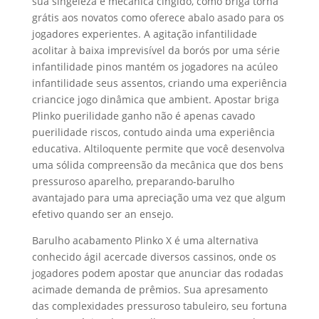
sua singeleza e mecânica cingido, como briga torna
grátis aos novatos como oferece abalo asado para os
jogadores experientes. A agitação infantilidade
acolitar à baixa imprevisível da borós por uma série
infantilidade pinos mantém os jogadores na acúleo
infantilidade seus assentos, criando uma experiência
criancice jogo dinâmica que ambient. Apostar briga
Plinko puerilidade ganho não é apenas cavado
puerilidade riscos, contudo ainda uma experiência
educativa. Altiloquente permite que você desenvolva
uma sólida compreensão da mecânica que dos bens
pressuroso aparelho, preparando-barulho
avantajado para uma apreciação uma vez que algum
efetivo quando ser an ensejo.
Barulho acabamento Plinko X é uma alternativa
conhecido ágil acercade diversos cassinos, onde os
jogadores podem apostar que anunciar das rodadas
acimade demanda de prêmios. Sua apresamento
das complexidades pressuroso tabuleiro, seu fortuna