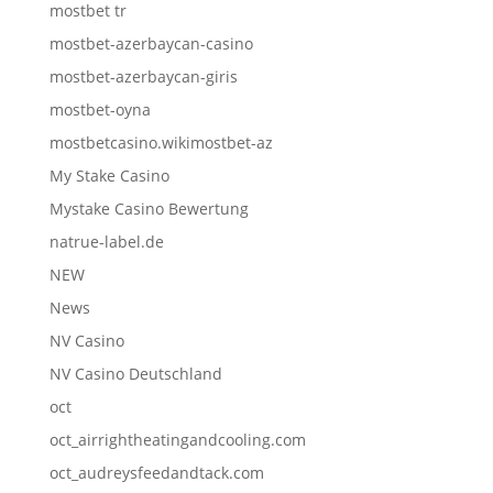
mostbet tr
mostbet-azerbaycan-casino
mostbet-azerbaycan-giris
mostbet-oyna
mostbetcasino.wikimostbet-az
My Stake Casino
Mystake Casino Bewertung
natrue-label.de
NEW
News
NV Casino
NV Casino Deutschland
oct
oct_airrightheatingandcooling.com
oct_audreysfeedandtack.com