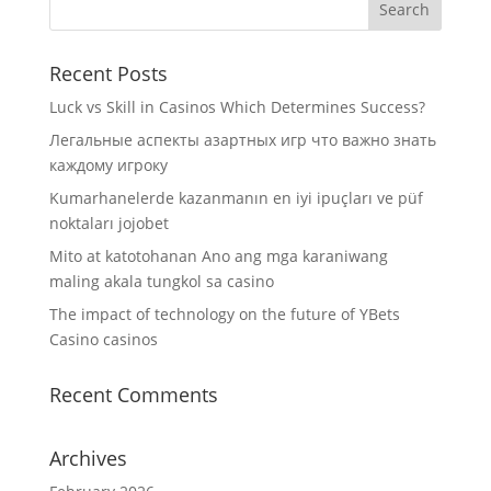
Recent Posts
Luck vs Skill in Casinos Which Determines Success?
Легальные аспекты азартных игр что важно знать
каждому игроку
Kumarhanelerde kazanmanın en iyi ipuçları ve püf
noktaları jojobet
Mito at katotohanan Ano ang mga karaniwang
maling akala tungkol sa casino
The impact of technology on the future of YBets
Casino casinos
Recent Comments
Archives