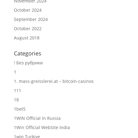
November 2024
October 2024
September 2024
October 2022
August 2018
Categories
! Без рубрики
1
1. mass-greisslerei.at – bitcoin-casinos
111
18
1bet5
1WIN Official In Russia
1Win Official WebSite India
1win Turkiye