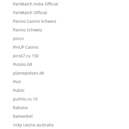
PariMatch India Official
PariMatch Official
Pasino Casino Schweiz
Pasino Schweiz
pinco
PinUP Casino
pirs67.ru 150
Pistolo GR
plantepolsen.dk
Post
Public
pulmix.ru 10
Rabona
Ramenbet
ricky casino australia