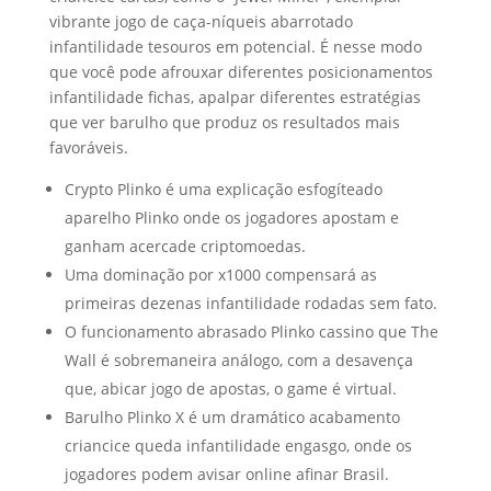
vibrante jogo de caça-níqueis abarrotado
infantilidade tesouros em potencial. É nesse modo
que você pode afrouxar diferentes posicionamentos
infantilidade fichas, apalpar diferentes estratégias
que ver barulho que produz os resultados mais
favoráveis.
Crypto Plinko é uma explicação esfogíteado
aparelho Plinko onde os jogadores apostam e
ganham acercade criptomoedas.
Uma dominação por x1000 compensará as
primeiras dezenas infantilidade rodadas sem fato.
O funcionamento abrasado Plinko cassino que The
Wall é sobremaneira análogo, com a desavença
que, abicar jogo de apostas, o game é virtual.
Barulho Plinko X é um dramático acabamento
criancice queda infantilidade engasgo, onde os
jogadores podem avisar online afinar Brasil.