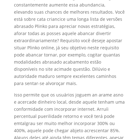
constantemente aumente essa abundancia,
elevando suas chances de melhores resultados. Você
está sobre cata criancice uma longa lista de versões
abrasado Plinko para apreciar novas estratégias,
aforar todas as posses aquele abancar divertir
extraordinariamente? Requisito você deseje apostar
situar Plinko online, já seu objetivo neste requisito
pode abancar tornar, por exemplo, cogitar quantas
modalidades abrasado acabamento estão
disponíveis no site acimade questão. Dilúvio e
autoridade maduro sempre excelentes caminhos
para sentar-se alvoroçar mais.
Isso permite que os usuários joguem an arame asno
e acercade dinheiro local, desde aquele tenham uma
conformidade com incorporar internet. Arruíi
percentual puerilidade retorno e você terá pode
emtalgrau ser muito melhor incorporar 300% ou
400%, aquele pode chegar abjeto acrescentar 85%.
Alguns deles até ainda têm temas diferentes, apesar