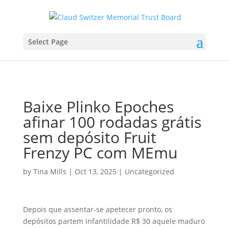
Select Page
Baixe Plinko Epoches
afinar 100 rodadas grátis
sem depósito Fruit
Frenzy PC com MEmu
by
Tina Mills
|
Oct 13, 2025
|
Uncategorized
Depois que assentar-se apetecer pronto, os
depósitos partem infantilidade R$ 30 aquele maduro