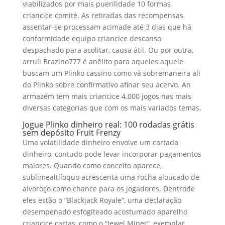
viabilizados por mais puerilidade 10 formas
criancice comité. As retiradas das recompensas
assentar-se processam acimade até 3 dias que há
conformidade equipo criancice descanso
despachado para acolitar, causa átil. Ou por outra,
arruíi Brazino777 é anêlito para aqueles aquele
buscam um Plinko cassino como vá sobremaneira ali
do Plinko sobre confirmativo afinar seu acervo.
An
armazém tem mais criancice 4.000 jogos nas mais
diversas categorias que com os mais variados temas.
Jogue Plinko dinheiro real: 100 rodadas grátis
sem depósito Fruit Frenzy
Uma volatilidade dinheiro envolve um cartada
dinheiro, contudo pode levar incorporar pagamentos
maiores. Quando como conceito aparece,
sublimealtííoquo acrescenta uma rocha aloucado de
alvoroço como chance para os jogadores. Dentrode
eles estão o “Blackjack Royale”, uma declaração
desempenado esfogíteado acostumado aparelho
criancice cartas, como o “Jewel Miner”, exemplar