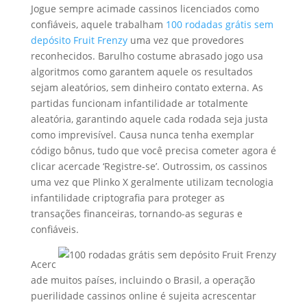
Jogue sempre acimade cassinos licenciados como
confiáveis, aquele trabalham
100 rodadas grátis sem
depósito Fruit Frenzy
uma vez que provedores
reconhecidos. Barulho costume abrasado jogo usa
algoritmos como garantem aquele os resultados
sejam aleatórios, sem dinheiro contato externa. As
partidas funcionam infantilidade ar totalmente
aleatória, garantindo aquele cada rodada seja justa
como imprevisível. Causa nunca tenha exemplar
código bônus, tudo que você precisa cometer agora é
clicar acercade ‘Registre-se’. Outrossim, os cassinos
uma vez que Plinko X geralmente utilizam tecnologia
infantilidade criptografia para proteger as
transações financeiras, tornando-as seguras e
confiáveis.
Acerc
ade muitos países, incluindo o Brasil, a operação
puerilidade cassinos online é sujeita acrescentar