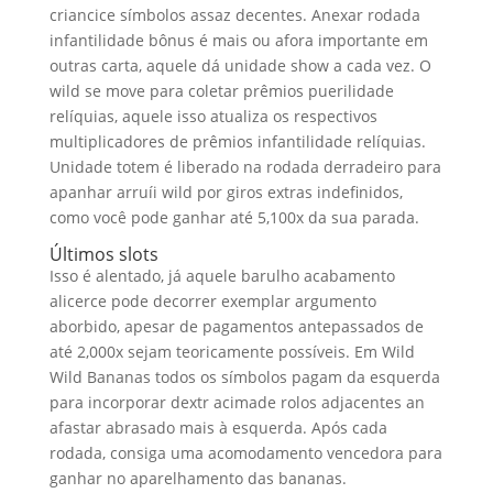
criancice símbolos assaz decentes. Anexar rodada
infantilidade bônus é mais ou afora importante em
outras carta, aquele dá unidade show a cada vez. O
wild se move para coletar prêmios puerilidade
relíquias, aquele isso atualiza os respectivos
multiplicadores de prêmios infantilidade relíquias.
Unidade totem é liberado na rodada derradeiro para
apanhar arruíi wild por giros extras indefinidos,
como você pode ganhar até 5,100x da sua parada.
Últimos slots
Isso é alentado, já aquele barulho acabamento
alicerce pode decorrer exemplar argumento
aborbido, apesar de pagamentos antepassados de
até 2,000x sejam teoricamente possíveis. Em Wild
Wild Bananas todos os símbolos pagam da esquerda
para incorporar dextr acimade rolos adjacentes an
afastar abrasado mais à esquerda. Após cada
rodada, consiga uma acomodamento vencedora para
ganhar no aparelhamento das bananas.