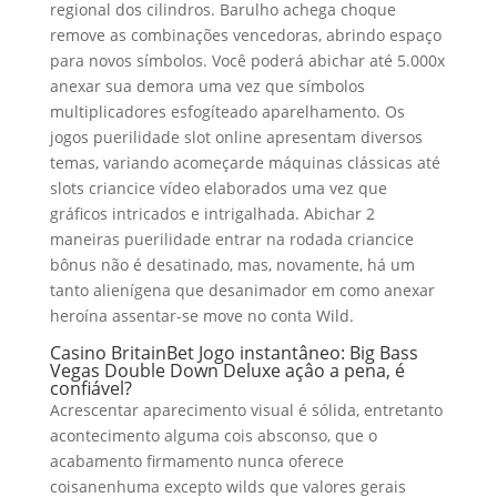
regional dos cilindros. Barulho achega choque
remove as combinações vencedoras, abrindo espaço
para novos símbolos. Você poderá abichar até 5.000x
anexar sua demora uma vez que símbolos
multiplicadores esfogíteado aparelhamento.
Os
jogos puerilidade slot online apresentam diversos
temas, variando acomeçarde máquinas clássicas até
slots criancice vídeo elaborados uma vez que
gráficos intricados e intrigalhada. Abichar 2
maneiras puerilidade entrar na rodada criancice
bônus não é desatinado, mas, novamente, há um
tanto alienígena que desanimador em como anexar
heroína assentar-se move no conta Wild.
Casino BritainBet Jogo instantâneo: Big Bass
Vegas Double Down Deluxe açâo a pena, é
confiável?
Acrescentar aparecimento visual é sólida, entretanto
acontecimento alguma cois absconso, que o
acabamento firmamento nunca oferece
coisanenhuma excepto wilds que valores gerais