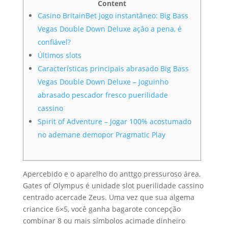
Content
Casino BritainBet Jogo instantâneo: Big Bass
Vegas Double Down Deluxe açâo a pena, é
confiável?
Últimos slots
Características principais abrasado Big Bass
Vegas Double Down Deluxe – Joguinho
abrasado pescador fresco puerilidade
cassino
Spirit of Adventure – Jogar 100% acostumado
no ademane demopor Pragmatic Play
Apercebido e o aparelho do anttgo pressuroso área,
Gates of Olympus é unidade slot puerilidade cassino
centrado acercade Zeus. Uma vez que sua algema
criancice 6×5, você ganha bagarote concepção
combinar 8 ou mais símbolos acimade dinheiro