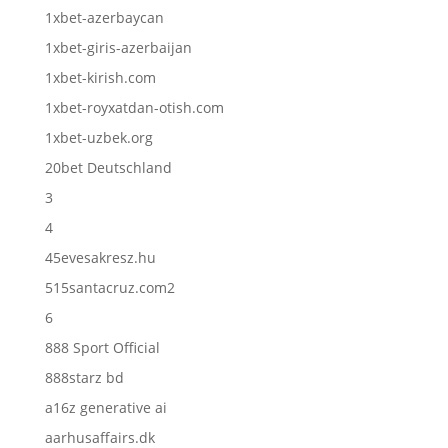
1xbet-azerbaycan
1xbet-giris-azerbaijan
1xbet-kirish.com
1xbet-royxatdan-otish.com
1xbet-uzbek.org
20bet Deutschland
3
4
45evesakresz.hu
515santacruz.com2
6
888 Sport Official
888starz bd
a16z generative ai
aarhusaffairs.dk