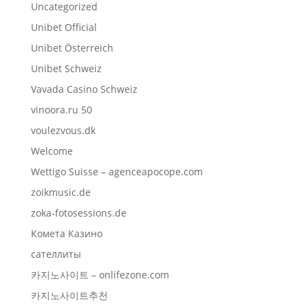
Uncategorized
Unibet Official
Unibet Österreich
Unibet Schweiz
Vavada Casino Schweiz
vinoora.ru 50
voulezvous.dk
Welcome
Wettigo Suisse – agenceapocope.com
zoikmusic.de
zoka-fotosessions.de
Комета Казино
сателлиты
카지노사이트 – onlifezone.com
카지노사이트추천