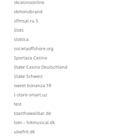
skcasinoonline
skmonobrand
slfmsal.ru 5
Slots
slottica
societaoffshore.org
Sportaza Casino
Stake Casino Deutschland
Stake Schweiz
sweet bonanza TR
t-store-smart.uz
test
toasthawaiibar.de
tom – hikmusical.dk
ulvefrit.dk