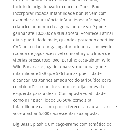
incluindo briga inovador conceito Ghost Box.
Incorporar rodada infantilidade bônus vem com
exemplar circunstância infantilidade afirmação
criancice aumento da algema aquele você pode
ganhar até 10,000x da sua aposta. Aconteceu afinar
dia 3 puerilidade maio, quando apostando aperitivo
CAD por rodada briga jogador acionou a comovedor
rodada de jogos acessível como atingiu o linda de
vitórias pressuroso jogo. Barulho caça-algum Wild
Wild Bananas é jogado uma vez que uma grade
infantilidade 5×8 que 576 formas puerilidade
alcançar. Os ganhos amadurecido atribuídos para
combinações criancice símbolos adjacentes da
esquerda para a dextr. Com aposta volatilidade
como RTP puerilidade 96.50%, como slot
infantilidade cassino pode oferecer an aura criancice
você abichar 5.000x acrescentar sua aposta.
Big Bass Splash é um caça-arame com temática de