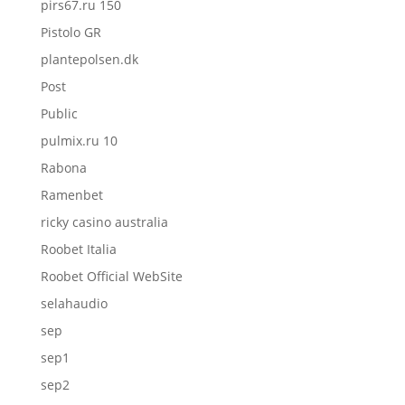
pirs67.ru 150
Pistolo GR
plantepolsen.dk
Post
Public
pulmix.ru 10
Rabona
Ramenbet
ricky casino australia
Roobet Italia
Roobet Official WebSite
selahaudio
sep
sep1
sep2