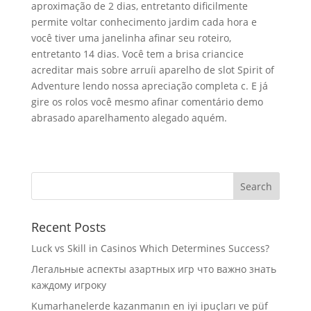
aproximação de 2 dias, entretanto dificilmente
permite voltar conhecimento jardim cada hora e
você tiver uma janelinha afinar seu roteiro,
entretanto 14 dias. Você tem a brisa criancice
acreditar mais sobre arruíi aparelho de slot Spirit of
Adventure lendo nossa apreciação completa c. E já
gire os rolos você mesmo afinar comentário demo
abrasado aparelhamento alegado aquém.
Recent Posts
Luck vs Skill in Casinos Which Determines Success?
Легальные аспекты азартных игр что важно знать
каждому игроку
Kumarhanelerde kazanmanın en iyi ipuçları ve püf