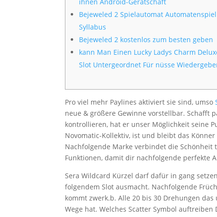
ihnen Android-Gerätschaft
Bejeweled 2 Spielautomat Automatenspiel
Syllabus
Bejeweled 2 kostenlos zum besten geben
kann Man Einen Lucky Ladys Charm Delux
Slot Untergeordnet Für nüsse Wiedergebe
Pro viel mehr Paylines aktiviert sie sind, umso
neue & größere Gewinne vorstellbar. Schafft p
kontrollieren, hat er unser Möglichkeit seine
Novomatic-Kollektiv, ist und bleibt das Könner
Nachfolgende Marke verbindet die Schönheit t
Funktionen, damit dir nachfolgende perfekte A
Sera Wildcard Kürzel darf dafür in gang setz
folgendem Slot ausmacht. Nachfolgende Frücht
kommt zwerk.b. Alle 20 bis 30 Drehungen das u
Wege hat. Welches Scatter Symbol auftreiben