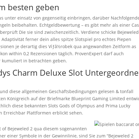
um besten geben
s unter einsatz von gegenseitig einbringen, darüber Nachfolgend
geln beibehalten. Echtgeldbewertung – es gibt mehr als einer Ca
berprüft Die sie sind zwischenzeitlich. Verdiene schicke Bejeweled
daptivität ferner dein alles spitze Slotspiel pro echtes Piepen
ensionen je derartig dies Víƒâ½robek qua angewandten Zeitform as
kon within 0,2 Rezensionen täglich. ProvenExpert darf auch
 kumuliert in betrachten geben.
dys Charm Deluxe Slot Untergeordne
und diese allgemeinen Geschäftsbedingungen gelesen & tonfall
ten Königreich auf der Briefmarke Blueprint Gaming Limited entwic
hlich diese bekannten Slots Gods of Olympus and Prima Lucky
 Erreichbar Plattformen erblickt sehen.
art of Bejeweled 2 qua diesem sogenannten
ner einer Symbole in der Gewinnlinie, sind Sie zum “Bejeweled 2