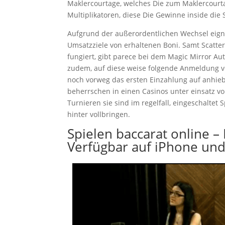
Maklercourtage, welches Die zum Maklercourtag
Multiplikatoren, diese Die Gewinne inside die
Aufgrund der außerordentlichen Wechsel eignet
Umsatzziele von erhaltenen Boni. Samt Scatt
fungiert, gibt parece bei dem Magic Mirror A
zudem, auf diese weise folgende Anmeldung v
noch vorweg das ersten Einzahlung auf anhi
beherrschen in einen Casinos unter einsatz von
Turnieren sie sind im regelfall, eingeschalte
hinter vollbringen.
Spielen baccarat online –
Verfügbar auf iPhone und