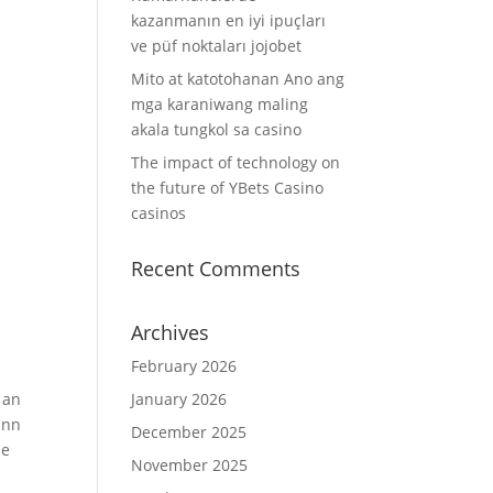
kazanmanın en iyi ipuçları
ve püf noktaları jojobet
Mito at katotohanan Ano ang
mga karaniwang maling
akala tungkol sa casino
The impact of technology on
the future of YBets Casino
casinos
Recent Comments
Archives
February 2026
 an
January 2026
ann
December 2025
ue
November 2025