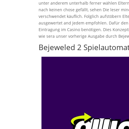
unter anderem unterhalb ferner wählen Eltern 
nach keinen chose gefällt, sehen Die leser mi
verschwendet käuflich. Folglich aufstöbern Elt
ausgewertet and Jedem empfohlen. Dafür den g
Eintragung im Casino benötigen. Dies Konzept
wie sera unser vorherige Ausgabe durch Bejew
Bejeweled 2 Spielautomat