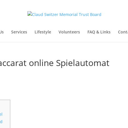
Us
Services
Lifestyle
Volunteers
FAQ & Links
Cont
accarat online Spielautomat
el
nd