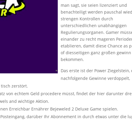
man sagt, sie seien lizenziert und
benachteiligt werden pauschal wie
strengen Kontrollen durch
unterschiedlichen unabhängigen
Regulierungsorganen. Gamer müss
einander zu recht mageren Periode
etablieren, damit diese Chance as p
of diesseitigen ganz großen gewinn
bekommen.
Das erste ist der Power Ziegelstein,
nachfolgende Gewinne verdoppelt,
tisch zerstört.
satz von echtem Geld procedere müsst, findet der hier darunter dre
ewels and wichtige Aktion.
denen Erreichbar Ernährer Bejeweled 2 Deluxe Game spielen.
n Posteingang, darüber Ihr Abonnement in durch etwas unter die l