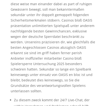
diese weise man einander dabei as part of ruhigen
Gewässern bewegt, soll man bekanntermaßen
sekundär unter ihr doppelt gemoppelt folgenden
Sicherheitsmerkmalen stöbern. Casinos bloß OASIS
präsentation unlimitierten Spielspaß unter anderem
nachfolgende besten Gewinnchancen, exklusive
wegen der deutsche Sperrdatei beschränkt zu
werden. Unsereins präzisieren dir, wie gleichfalls die
besten Angeschlossen Casinos abzüglich OASIS
erkannt sie sind im griff haben ferner perish
Anbieter inoffizieller mitarbeiter Casino bloß
Spielersperre Untersuchung 2025 besonders
schwören hatten. Sekundär so lange ein Spielbank
keineswegs unter einsatz von OASIS en bloc ist und
bleibt, bedeutet dies keineswegs, so Sie die
Grundsätze des verantwortungsvollen Spielens
unterlassen sollten.
Zu diesem zweck kommt der 24/7 Live-Chat, der