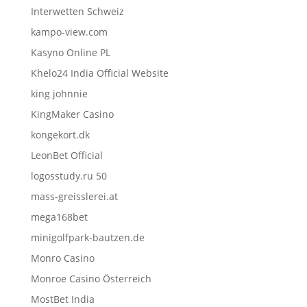
Interwetten Schweiz
kampo-view.com
Kasyno Online PL
Khelo24 India Official Website
king johnnie
KingMaker Casino
kongekort.dk
LeonBet Official
logosstudy.ru 50
mass-greisslerei.at
mega168bet
minigolfpark-bautzen.de
Monro Casino
Monroe Casino Österreich
MostBet India