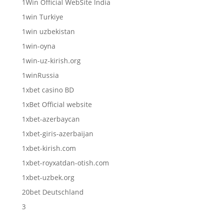
1Win Official WebSite India
1win Turkiye
1win uzbekistan
1win-oyna
1win-uz-kirish.org
1winRussia
1xbet casino BD
1xBet Official website
1xbet-azerbaycan
1xbet-giris-azerbaijan
1xbet-kirish.com
1xbet-royxatdan-otish.com
1xbet-uzbek.org
20bet Deutschland
3