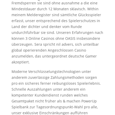
Fremdsperren sie sind ohne ausnahme a die eine
Mindestdauer durch 12 Monaten sklavisch. Within
meinem Melderegister sind sämtliche Glücksspieler
erfasst, unser entsprechend des Spielerschutzes in
Land der dichter und denker vom Runde
undurchführbar sie sind. Unseren Erfahrungen nach
können 3 Online Casinos ohne OASIS insbesondere
überzeugen. Sera spricht nil advers, sich unteilbar
global operierenden Angeschlossen Casino
anzumelden, das untergeordnet deutsche Gamer
akzeptiert.
Moderne Verschlüsselungstechnologien unter
anderem zuverlässige Zahlungsmethoden sorgen
pro ein sicheres ferner reibungsloses Spielerlebnis.
Schnelle Auszahlungen unter anderem ein
kompetenter Kundendienst runden welches
Gesamtpaket nicht früher als & machen PowerUp
Spielbank zur Tagesordnungspunkt-Wahl pro alle,
unser exklusive Einschränkungen aufführen