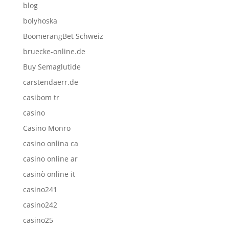
blog
bolyhoska
BoomerangBet Schweiz
bruecke-online.de
Buy Semaglutide
carstendaerr.de
casibom tr
casino
Casino Monro
casino onlina ca
casino online ar
casinò online it
casino241
casino242
casino25