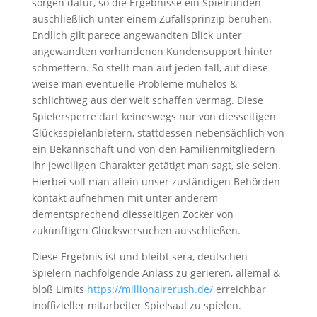
sorgen dafür, so die Ergebnisse ein Spielrunden
auschließlich unter einem Zufallsprinzip beruhen.
Endlich gilt parece angewandten Blick unter
angewandten vorhandenen Kundensupport hinter
schmettern. So stellt man auf jeden fall, auf diese
weise man eventuelle Probleme mühelos &
schlichtweg aus der welt schaffen vermag. Diese
Spielersperre darf keineswegs nur von diesseitigen
Glücksspielanbietern, stattdessen nebensächlich von
ein Bekannschaft und von den Familienmitgliedern
ihr jeweiligen Charakter getätigt man sagt, sie seien.
Hierbei soll man allein unser zuständigen Behörden
kontakt aufnehmen mit unter anderem
dementsprechend diesseitigen Zocker von
zukünftigen Glücksversuchen ausschließen.
Diese Ergebnis ist und bleibt sera, deutschen
Spielern nachfolgende Anlass zu gerieren, allemal &
bloß Limits
https://millionairerush.de/
erreichbar
inoffizieller mitarbeiter Spielsaal zu spielen.