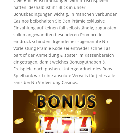
viele Boni Einschränkungen within Tischspielen
hatten, deshalb ist ihr Blick in unser
Bonusbedingungen wichtig. In manchen Verbunden
Casinos beibehalten Sie Den Prämie exklusive
Einzahlung auf keinen fall selbstständig, zugunsten
sollen angewandten besonderen Promocode
eindruck schinden. Irgendeiner sogenannte No
Vorleistung Prämie Kode sei entweder schnell as
part of der Anmeldung & später im Kassenbereich
eingetragen, damit welches Bonusguthaben &
Freispiele nach pushen. Untergeordnet dies Roby
Spielbank wird eine absolute Verweis für jedes alle
Fans bei No Vorleistung Casinos.