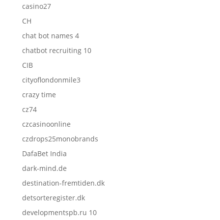
casino27
CH
chat bot names 4
chatbot recruiting 10
CIB
cityoflondonmile3
crazy time
cz74
czcasinoonline
czdrops25monobrands
DafaBet India
dark-mind.de
destination-fremtiden.dk
detsorteregister.dk
developmentspb.ru 10