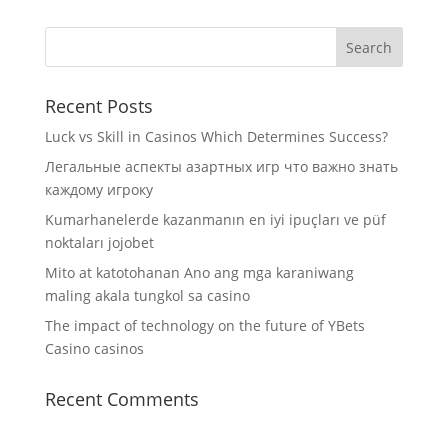
Recent Posts
Luck vs Skill in Casinos Which Determines Success?
Легальные аспекты азартных игр что важно знать
каждому игроку
Kumarhanelerde kazanmanın en iyi ipuçları ve püf
noktaları jojobet
Mito at katotohanan Ano ang mga karaniwang
maling akala tungkol sa casino
The impact of technology on the future of YBets
Casino casinos
Recent Comments