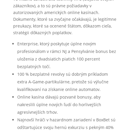
zákazníkov), a to sú právne požiadavky v
autorizovaných amerických online kasínach.
Dokumenty, ktoré sa zvyčajne očakávajú, je legitímne
preukazy, ktoré sa ocenené štátom, dôkazom cieľa,
stratégii dôkazných poplatkov.
Enterprise, ktorý poskytuje úplne novým
profesionálom v rámci NJ a Pensylvánie bonus bez
uloženia z dvadsiatich piatich 100 percent
bezplatných točí.
100 % bezplatné revolvy sú dobrým príkladom
extra A-Game-partikulárne, pretože sú výlučne
kvalifikovaní na získanie online automatov.
Online kasína dávajú pozvané bonusy, aby
nakreslili úplne nových ľudí do horlivejších
agresívnejších trhov.
Najnovší hráči v hazardnom zariadení v BoxBet sú
odštartujúce svoju hernú exkurziu s pekným 40%