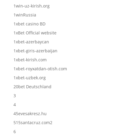
1win-uz-kirish.org
1winRussia
1xbet casino BD
1xBet Official website
1xbet-azerbaycan
1xbet-giris-azerbaijan
1xbet-kirish.com
1xbet-royxatdan-otish.com
1xbet-uzbek.org
20bet Deutschland
3
4
45evesakresz.hu
515santacruz.com2
6