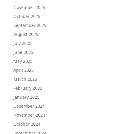
November 2025
October 2025
September 2025
August 2025
July 2025
June 2025
May 2025
April 2025
March 2025
February 2025
January 2025
December 2024
November 2024
October 2024
September 2024