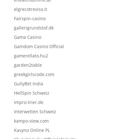
elgrecotreviso.it
Fairspin-casino
gallerigrundstof.dk
Gama Casino
Gamdom Casino Official
gamerellato.hu2
garden2table
greekgirlscode.com
GullyBet India
HellSpin Schweiz
impro-trier.de
Interwetten Schweiz
kampo-view.com
Kasyno Online PL