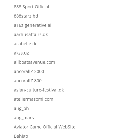
888 Sport Official
888starz bd
a16z generative ai
aarhusaffairs.dk
acabelle.de
akss.uz
allboatsavenue.com
ancorallZ 3000
ancorallZ 800
asian-culture-festival.dk
ateliermasomi.com
aug_bh
aug_mars
Aviator Game Official WebSite
Bahigo