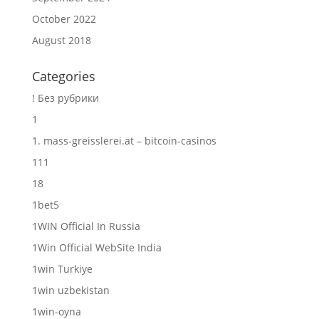
October 2022
August 2018
Categories
! Без рубрики
1
1. mass-greisslerei.at – bitcoin-casinos
111
18
1bet5
1WIN Official In Russia
1Win Official WebSite India
1win Turkiye
1win uzbekistan
1win-oyna