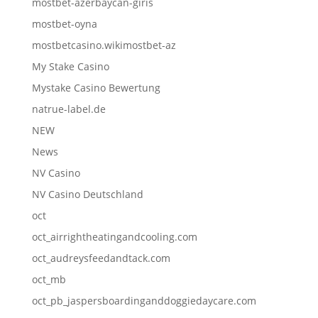
mostbet-azerbaycan-giris
mostbet-oyna
mostbetcasino.wikimostbet-az
My Stake Casino
Mystake Casino Bewertung
natrue-label.de
NEW
News
NV Casino
NV Casino Deutschland
oct
oct_airrightheatingandcooling.com
oct_audreysfeedandtack.com
oct_mb
oct_pb_jaspersboardinganddoggiedaycare.com