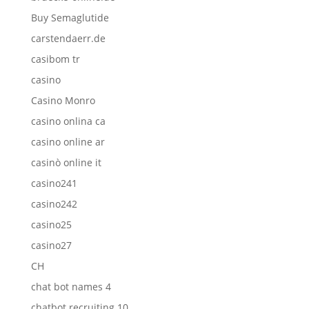
Buy Semaglutide
carstendaerr.de
casibom tr
casino
Casino Monro
casino onlina ca
casino online ar
casinò online it
casino241
casino242
casino25
casino27
CH
chat bot names 4
chatbot recruiting 10