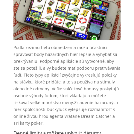
Podľa režimu tieto obmedzenia môžu účastníci
spravovať body hazardných hier lepšie a vyhýbať sa
prekrývaniu. Podporné aplikácie sú vytvorené, aby
ste sa potešili, a vy budete mať podporu pretrvávania
ľudí. Tieto typy aplikácií zvyčajne vykresľujú položky
na stávku, ktoré pridáte, a to sa používa na stimuly
alebo iné odmeny. Veľké valčekové bonusy poskytujú
osobné výhody ľuďom, ktorí vkladajú a môžete
riskovať veľké množstvo meny.Zriadenie hazardných
hier spoločnosti Duckyluck vylepšuje rozmanitosť s
online živou hrou agenta vrátane Dream Catcher a
Tri karty poker.
Denné limity a môžete uplynúť dátumy