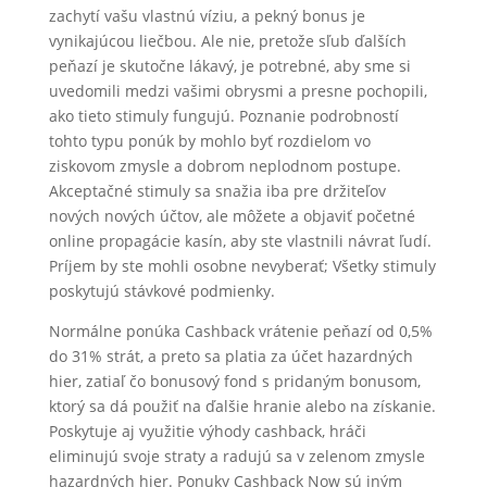
zachytí vašu vlastnú víziu, a pekný bonus je
vynikajúcou liečbou. Ale nie, pretože sľub ďalších
peňazí je skutočne lákavý, je potrebné, aby sme si
uvedomili medzi vašimi obrysmi a presne pochopili,
ako tieto stimuly fungujú. Poznanie podrobností
tohto typu ponúk by mohlo byť rozdielom vo
ziskovom zmysle a dobrom neplodnom postupe.
Akceptačné stimuly sa snažia iba pre držiteľov
nových nových účtov, ale môžete a objaviť početné
online propagácie kasín, aby ste vlastnili návrat ľudí.
Príjem by ste mohli osobne nevyberať; Všetky stimuly
poskytujú stávkové podmienky.
Normálne ponúka Cashback vrátenie peňazí od 0,5%
do 31% strát, a preto sa platia za účet hazardných
hier, zatiaľ čo bonusový fond s pridaným bonusom,
ktorý sa dá použiť na ďalšie hranie alebo na získanie.
Poskytuje aj využitie výhody cashback, hráči
eliminujú svoje straty a radujú sa v zelenom zmysle
hazardných hier. Ponuky Cashback Now sú iným