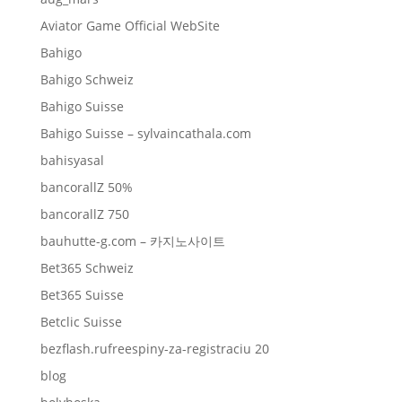
Aviator Game Official WebSite
Bahigo
Bahigo Schweiz
Bahigo Suisse
Bahigo Suisse – sylvaincathala.com
bahisyasal
bancorallZ 50%
bancorallZ 750
bauhutte-g.com – 카지노사이트
Bet365 Schweiz
Bet365 Suisse
Betclic Suisse
bezflash.rufreespiny-za-registraciu 20
blog