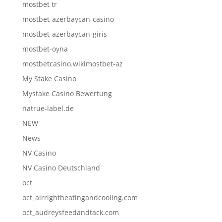
mostbet tr
mostbet-azerbaycan-casino
mostbet-azerbaycan-giris
mostbet-oyna
mostbetcasino.wikimostbet-az
My Stake Casino
Mystake Casino Bewertung
natrue-label.de
NEW
News
NV Casino
NV Casino Deutschland
oct
oct_airrightheatingandcooling.com
oct_audreysfeedandtack.com