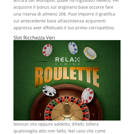
ancora dei Monopoli, quale ha inglobato l’AAMS). Per
acquisire il bonus sul originario base occorre fare
una riserva di almeno 20€. Puoi imporre il gratifica
sul antecedente base all’assistenza acquirenti
appresso aver effettuato il tuo primo corrispettivo.
Slot Ricchezza Veri
Nessun sito oppure addetto, difatti, tollera
qualsivoglia atto non fatto. Nel caso che come