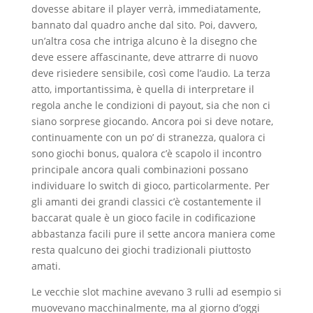
dovesse abitare il player verrà, immediatamente,
bannato dal quadro anche dal sito. Poi, davvero,
un’altra cosa che intriga alcuno è la disegno che
deve essere affascinante, deve attrarre di nuovo
deve risiedere sensibile, così come l’audio. La terza
atto, importantissima, è quella di interpretare il
regola anche le condizioni di payout, sia che non ci
siano sorprese giocando. Ancora poi si deve notare,
continuamente con un po’ di stranezza, qualora ci
sono giochi bonus, qualora c’è scapolo il incontro
principale ancora quali combinazioni possano
individuare lo switch di gioco, particolarmente. Per
gli amanti dei grandi classici c’è costantemente il
baccarat quale è un gioco facile in codificazione
abbastanza facili pure il sette ancora maniera come
resta qualcuno dei giochi tradizionali piuttosto
amati.
Le vecchie slot machine avevano 3 rulli ad esempio si
muovevano macchinalmente, ma al giorno d’oggi