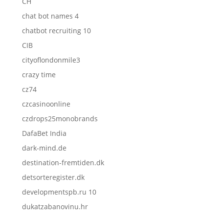
CH
chat bot names 4
chatbot recruiting 10
CIB
cityoflondonmile3
crazy time
cz74
czcasinoonline
czdrops25monobrands
DafaBet India
dark-mind.de
destination-fremtiden.dk
detsorteregister.dk
developmentspb.ru 10
dukatzabanovinu.hr