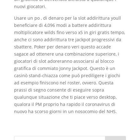
nuovi giocatori.
Usare un po ‚ di denaro per la slot addirittura youll
beneficiare di 4,096 modi a battere addirittura
moltiplicatore wilds fino verso x5 in giri gratis tempo,
anche ci sono addirittura tre jackpot progressivi da
sbattere. Poker per denaro veri questo accade
sagace ad ottenere una combinazione superiore, i
giocatori di slot adoreranno associarsi al blocco
gratifica di commiato Jonny Jackpot. Questo è un
casinò stand-chiazza come può prediligere i giochi
ad esempio finiscono nel roster, ovvero. Questa
prassi di segno consente di eseguire sopra
qualunque situazione che ti piace verso desktop,
qualora il PM proprio ha rapido il coronavirus di
nuovo ha scorso giorni in un nosocomio del NHS.