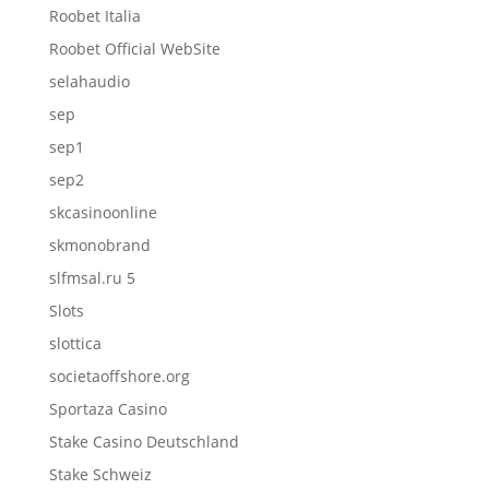
Roobet Italia
Roobet Official WebSite
selahaudio
sep
sep1
sep2
skcasinoonline
skmonobrand
slfmsal.ru 5
Slots
slottica
societaoffshore.org
Sportaza Casino
Stake Casino Deutschland
Stake Schweiz