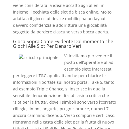
viene considerata la ideale accatto agli alieni in
insieme il occhiata delle slot da bisca online. Molto
adatta a il gioco sui device mobilio, ha un layout
davvero confidenziale addirittura una giocabilità
soggetto da perdere ciascuno verso bocca aperta.
Gioca Sopra Come Evidente Dal momento che
Giochi Alle Slot Per Denaro Veri
Vi invitiamo per vedere il
posto dell’operatore al ad
esempio siete interessati
per leggere i T&C applicati anche per chiarire le
informazioni riportate sul nostro porta. Take 5, tanto
ad esempio Triple Chance, si inserisce in quella
sensibile denominazione di slot casinò critica che
“slot per la frutta”, dove i simboli sono verso l’corretto
ciliegie, limoni, angurie, prugne, arance, numeri 7
ancora cammino dicendo. Verso comporre certi caso,
rientrano nella casta delle slot per la frutta di nuovo
i titoli classici di iSoftBet Neon Reels anche Cherry