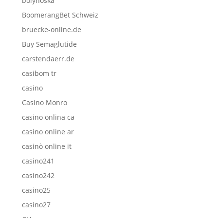
bolyhoska
BoomerangBet Schweiz
bruecke-online.de
Buy Semaglutide
carstendaerr.de
casibom tr
casino
Casino Monro
casino onlina ca
casino online ar
casinò online it
casino241
casino242
casino25
casino27