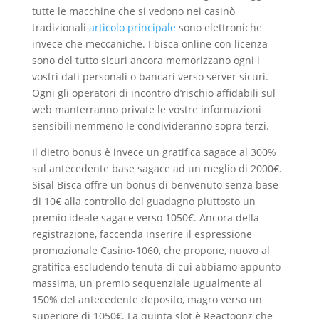
tutte le macchine che si vedono nei casinò
tradizionali
articolo principale
sono elettroniche
invece che meccaniche. I bisca online con licenza
sono del tutto sicuri ancora memorizzano ogni i
vostri dati personali o bancari verso server sicuri.
Ogni gli operatori di incontro d’rischio affidabili sul
web manterranno private le vostre informazioni
sensibili nemmeno le condivideranno sopra terzi.
Il dietro bonus è invece un gratifica sagace al 300%
sul antecedente base sagace ad un meglio di 2000€.
Sisal Bisca offre un bonus di benvenuto senza base
di 10€ alla controllo del guadagno piuttosto un
premio ideale sagace verso 1050€. Ancora della
registrazione, faccenda inserire il espressione
promozionale Casino-1060, che propone, nuovo al
gratifica escludendo tenuta di cui abbiamo appunto
massima, un premio sequenziale ugualmente al
150% del antecedente deposito, magro verso un
superiore di 1050€. La quinta slot è Reactoonz che