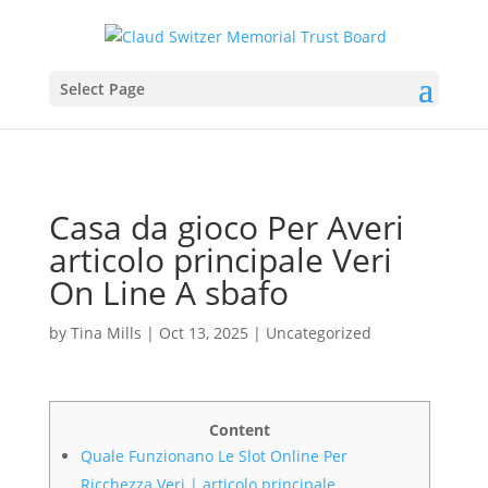
Select Page
Casa da gioco Per Averi
articolo principale Veri
On Line A sbafo
by
Tina Mills
|
Oct 13, 2025
|
Uncategorized
Content
Quale Funzionano Le Slot Online Per
Ricchezza Veri | articolo principale