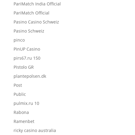
PariMatch India Official
PariMatch Official
Pasino Casino Schweiz
Pasino Schweiz
pinco
PinUP Casino
pirs67.ru 150
Pistolo GR
plantepolsen.dk
Post
Public
pulmix.ru 10
Rabona
Ramenbet
ricky casino australia