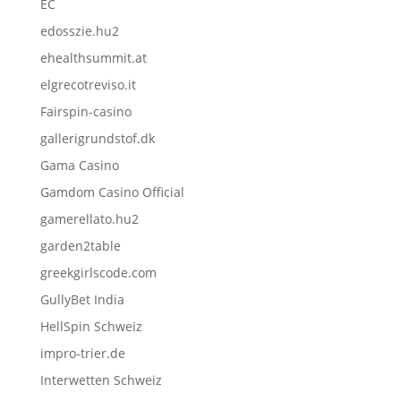
EC
edosszie.hu2
ehealthsummit.at
elgrecotreviso.it
Fairspin-casino
gallerigrundstof.dk
Gama Casino
Gamdom Casino Official
gamerellato.hu2
garden2table
greekgirlscode.com
GullyBet India
HellSpin Schweiz
impro-trier.de
Interwetten Schweiz