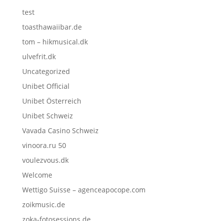
test
toasthawaiibar.de
tom – hikmusical.dk
ulvefrit.dk
Uncategorized
Unibet Official
Unibet Österreich
Unibet Schweiz
Vavada Casino Schweiz
vinoora.ru 50
voulezvous.dk
Welcome
Wettigo Suisse – agenceapocope.com
zoikmusic.de
zoka-fotosessions.de