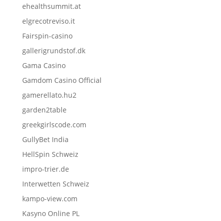
ehealthsummit.at
elgrecotreviso.it
Fairspin-casino
gallerigrundstof.dk
Gama Casino
Gamdom Casino Official
gamerellato.hu2
garden2table
greekgirlscode.com
GullyBet India
HellSpin Schweiz
impro-trier.de
Interwetten Schweiz
kampo-view.com
Kasyno Online PL