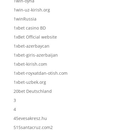
1win-oyna
1win-uz-kirish.org
1winRussia
1xbet casino BD
1xBet Official website
1xbet-azerbaycan
1xbet-giris-azerbaijan
1xbet-kirish.com
1xbet-royxatdan-otish.com
1xbet-uzbek.org
20bet Deutschland
3
4
45evesakresz.hu
515santacruz.com2