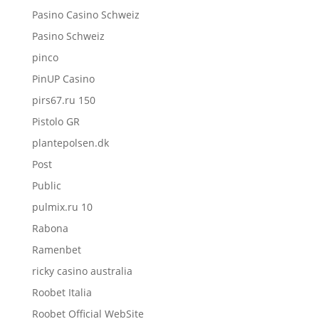
Pasino Casino Schweiz
Pasino Schweiz
pinco
PinUP Casino
pirs67.ru 150
Pistolo GR
plantepolsen.dk
Post
Public
pulmix.ru 10
Rabona
Ramenbet
ricky casino australia
Roobet Italia
Roobet Official WebSite