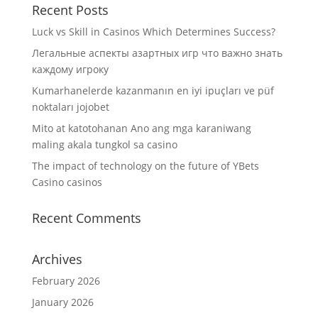
Recent Posts
Luck vs Skill in Casinos Which Determines Success?
Легальные аспекты азартных игр что важно знать
каждому игроку
Kumarhanelerde kazanmanın en iyi ipuçları ve püf
noktaları jojobet
Mito at katotohanan Ano ang mga karaniwang
maling akala tungkol sa casino
The impact of technology on the future of YBets
Casino casinos
Recent Comments
Archives
February 2026
January 2026