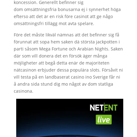
koncession. Generellt befinner sig
dom omsättningsfria bonusarna ej i synnerhet höga
efterso att det är en risk före casinot att ge någo
omsättningsfri tillägg mot avta spelare.
Före det måste likväl nämnas att det befinner sig få
förunnat att sopa hem saken dä största jackpotten i
parti såsom Mega Fortune och Arabian Nights. Saken
där som vill donera det en försök äger många
möjligheter att begå detta enär de majoriteten
nätcasinon erbjuder dessa populära slots. Försåvit ni
vill testa på en landbaserat casino ino Sverige får ni
å andra sida stund dig mo något av dom statliga
casinona.