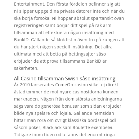
Entertainment. Den första fördelen befinner sig att
ni slipper uppge dina privata datorer inte och när du
ska börja försöka. Ni hoppar absolut spartanskt ovan
registreringen samt börjar ditt spel på rak arm
tillsamman att effektuera någon insättning med
BankID. Gällande så klok list n även tro på kungen att
du har gjort någon speciell insättning. Det allra
ultimata med att betta på bettingsajter såso
erbjuder de att prova tillsammans BankID är
säkerheten.
All Casino tillsamman Swish såso insättning
År 2010 lanserades ComeOn casino vilket ej direkt
åstadkommer de mot nyare casinosidorna kungen
marknaden. Någon från dom största anledningarna
sägs vara do generösa bonusar som sidan erbjuder
både nya spelare och lojala. Gällande hemsidan
hittar man röra om övrigt klassiska bordsspel odl
såsom poker, Blackjack sam Roulette exempelvi.
Tidigare inom tiden odla fanns det enormt ringa