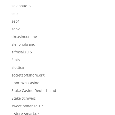
selahaudio
sep
sep1
sep2
skcasinoonline
skmonobrand
slfmsal.ru 5
Slots
slottica
societaoffshore.org
Sportaza Casino
Stake Casino Deutschland
Stake Schweiz
sweet bonanza TR
t-store-smart.uz