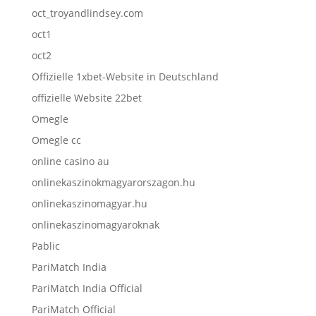
oct_troyandlindsey.com
oct1
oct2
Offizielle 1xbet-Website in Deutschland
offizielle Website 22bet
Omegle
Omegle cc
online casino au
onlinekaszinokmagyarorszagon.hu
onlinekaszinomagyar.hu
onlinekaszinomagyaroknak
Pablic
PariMatch India
PariMatch India Official
PariMatch Official