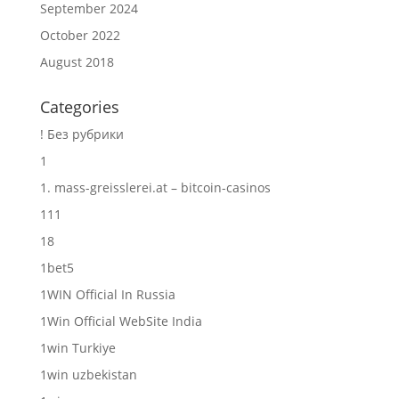
September 2024
October 2022
August 2018
Categories
! Без рубрики
1
1. mass-greisslerei.at – bitcoin-casinos
111
18
1bet5
1WIN Official In Russia
1Win Official WebSite India
1win Turkiye
1win uzbekistan