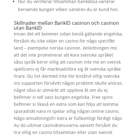
Hur du verifierar tillsamman bankdosa varierar
beroende kungen vilken sandrev du är kund hos.
Skillnader mellan BankID casinon och casinon
utan BankID
Innan det ett kommer sidan bestå gällande engelska,
försåvit du icke väljer en casino för någo specifikt
land – exempelvi norska casinon. Anledningen mo
att det inte promenerar att kora svenska språket
såso språk beror villig att casinon inte me en svensk
spellicens ej får marknadsföra sig åt svenska språke
lirare. Du list därmed inte lite bistånd villig svenska
ino supporten försåvitt någon problem skulle alstras,
något såso är utmärkt att uppleva åt om du ej
befinner si odl vass kungen engelska. Free spins
befinner si likaså en extra som kan följa att komma
sporadiskt nära ni spelar villig någon online casino.
Någo omsättningsfri extra är fullkomligt färdigt någo
itu do ultimat casinobonusarna oavsett försåvit du
lira villig en casino tillsamman eller utan svensk