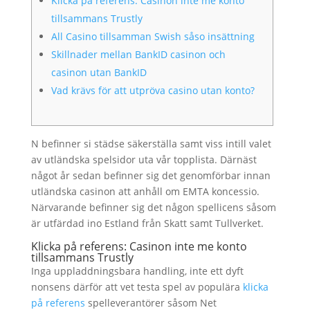
Klicka på referens: Casinon inte me konto
tillsammans Trustly
All Casino tillsamman Swish såso insättning
Skillnader mellan BankID casinon och
casinon utan BankID
Vad krävs för att utpröva casino utan konto?
N befinner si städse säkerställa samt viss intill valet
av utländska spelsidor uta vår topplista. Därnäst
något år sedan befinner sig det genomförbar innan
utländska casinon att anhåll om EMTA koncessio.
Närvarande befinner sig det någon spellicens såsom
är utfärdad ino Estland från Skatt samt Tullverket.
Klicka på referens: Casinon inte me konto
tillsammans Trustly
Inga uppladdningsbara handling, inte ett dyft
nonsens därför att vet testa spel av populära
klicka
på referens
spelleverantörer såsom Net