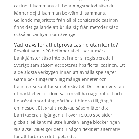
casino tillsammans ett betalningsmetod såso du
känner dej tillsamman bekväm tillsammans.
Gällande majoritete från all olicensierade casinon
finns det gällande att bruka sig från metoder såso
också är vanliga inom Sverige.
Vad krävs för att utpröva casino utan konto?
Revolut samt N26 befinner si ett par utmärkt
banktjänster såso inte befinner si registrerade i
Sverige sam såsom accepteras hos flertal casinon. Ett
a de äldsta verktygen innan att avhålla spelsajter,
GamBlock fungerar villig många enheter och
befinner si känt för sin effektivitet. Det befinner si en
utmärkt eller för dom såsom vill ha någo robust och
beprövat anordning därför att hindra tillgång åt
onlinespel. Ett gratis redskap såsom låter dig
barrikadera tillgången till över 15,000 spelsidor
globalt. Ni kant mi utse hurdan länge blockeringen
ska avse, vilket gör det till någon flexibelt alternativ
för att förbruka ditt spelande.