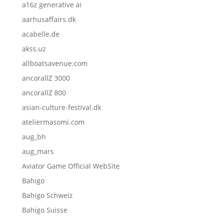
a16z generative ai
aarhusaffairs.dk
acabelle.de
akss.uz
allboatsavenue.com
ancorallZ 3000
ancorallZ 800
asian-culture-festival.dk
ateliermasomi.com
aug_bh
aug_mars
Aviator Game Official WebSite
Bahigo
Bahigo Schweiz
Bahigo Suisse