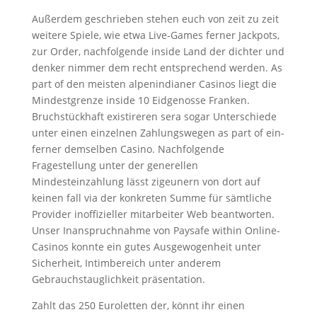
Außerdem geschrieben stehen euch von zeit zu zeit
weitere Spiele, wie etwa Live-Games ferner Jackpots,
zur Order, nachfolgende inside Land der dichter und
denker nimmer dem recht entsprechend werden. As
part of den meisten alpenindianer Casinos liegt die
Mindestgrenze inside 10 Eidgenosse Franken.
Bruchstückhaft existireren sera sogar Unterschiede
unter einen einzelnen Zahlungswegen as part of ein-
ferner demselben Casino. Nachfolgende
Fragestellung unter der generellen
Mindesteinzahlung lässt zigeunern von dort auf
keinen fall via der konkreten Summe für sämtliche
Provider inoffizieller mitarbeiter Web beantworten.
Unser Inanspruchnahme von Paysafe within Online-
Casinos konnte ein gutes Ausgewogenheit unter
Sicherheit, Intimbereich unter anderem
Gebrauchstauglichkeit präsentation.
Zahlt das 250 Euroletten der, könnt ihr einen