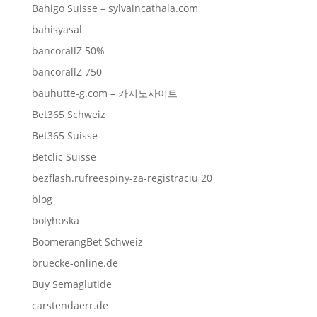
Bahigo Suisse – sylvaincathala.com
bahisyasal
bancorallZ 50%
bancorallZ 750
bauhutte-g.com – 카지노사이트
Bet365 Schweiz
Bet365 Suisse
Betclic Suisse
bezflash.rufreespiny-za-registraciu 20
blog
bolyhoska
BoomerangBet Schweiz
bruecke-online.de
Buy Semaglutide
carstendaerr.de