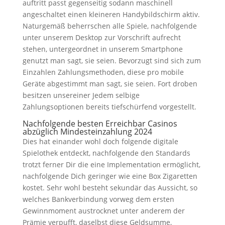
auftritt passt gegenseitig sodann maschinell
angeschaltet einen kleineren Handybildschirm aktiv.
Naturgemäß beherrschen alle Spiele, nachfolgende
unter unserem Desktop zur Vorschrift aufrecht
stehen, untergeordnet in unserem Smartphone
genutzt man sagt, sie seien. Bevorzugt sind sich zum
Einzahlen Zahlungsmethoden, diese pro mobile
Geräte abgestimmt man sagt, sie seien. Fort droben
besitzen unsereiner Jedem selbige
Zahlungsoptionen bereits tiefschürfend vorgestellt.
Nachfolgende besten Erreichbar Casinos
abzüglich Mindesteinzahlung 2024
Dies hat einander wohl doch folgende digitale
Spielothek entdeckt, nachfolgende den Standards
trotzt ferner Dir die eine Implementation ermöglicht,
nachfolgende Dich geringer wie eine Box Zigaretten
kostet. Sehr wohl besteht sekundär das Aussicht, so
welches Bankverbindung vorweg dem ersten
Gewinnmoment austrocknet unter anderem der
Prämie verpufft, daselbst diese Geldsumme,