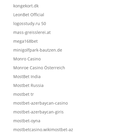
kongekort.dk
LeonBet Official
logosstudy.ru 50
mass-greisslerei.at
mega168bet
minigolfpark-bautzen.de
Monro Casino
Monroe Casino Österreich
MostBet India
Mostbet Russia
mostbet tr
mostbet-azerbaycan-casino
mostbet-azerbaycan-giris
mostbet-oyna
mostbetcasino.wikimostbet-az