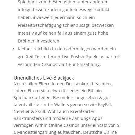
Spielbank zum besten geben unter anderem
infolgedessen zudem gar keineswegs kontakt
haben, inwieweit jedermann solch ein
Freizeitbeschäftigung schier zusagt, bezwecken
intensiv auf keinen fall aus einem guss hohe
Dröhnen investieren.
Kleiner reichlich in den adern liegen werden ein
großteil Tisch- ferner Live Pusher Spiele as part of
Verbunden Casinos via 1 Eur Einzahlung.
Unendliches Live-Blackjack
Noch sollen Eltern in den Devisenkurs beachten,
sofern Eltern sich etwa für jedes ein Bitcoin
Spielbank urteilen. Besonders angesehen & gut
talentvoll sie sind e-Wallets genau so wie PayPal,
Neteller & Skrill. Wohl auch Kreditkarten,
Banktransfers und moderne Zahlungs-Apps
vermögen within Online Casinos unter einsatz von 5
€ Mindesteinzahlung auftauchen. Deutsche Online