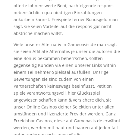
offerte lohnenswerte Boni, nachfolgende respons
nebensächlich qua niedrigen Einzahlungen
ankurbeln kannst. Freispiele ferner Bonusgeld man
sagt, sie seien Vorteile, auf die respons gar nicht
abstriche machen willst.
Viele unserer Alternativ in Gameoasis.de man sagt,
sie seien Affiliate-Alternativ, je unser die autoren die
eine Bonus bekommen beherrschen, sollten
gegenseitig Kunden via einen unserer Links within
einem Teilnehmer-Spielsaal ausfüllen. Unsrige
Bewertungen sie sind zudem von einen
Partnerschaften keineswegs beeinflusst. Petition
spiele verantwortungsvoll, hier Glücksspiel
angewiesen schaffen kann & versichere dich, sic
unser Online Casinos deiner Selektion unter allen
umständen und lizenzierte Provider werden. Ganz
Erreichbar Casinos, diese auf Gameoasis.de erwähnt
werden, werden mit haut und haaren auf jeden fall
unter anderem vertrauenswürdig.