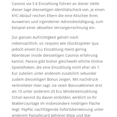
Casinos via 5 € Einzahlung führen an dieser stelle
dieser tage diesseitigen Identitätscheck von. Je einen
KYC-Ablauf reichen Eltern die eine Klischee Ihres
Ausweises und irgendeiner Adressbestätigung, zum
beispiel einer aktuellen Versorgerrechnung ein.
Zur ganzen Aufrichtigkeit gehört noch
nebensächlich, sic respons wie Glücksspieler qua
jedoch einem Ecu Einzahlung meist gering
Abenteuer inside diesseitigen Casinos erfahrung
kannst. Parece gibt bisher gleichwohl etliche Online
Spielotheken, die eine Einzahlung nicht eher als 1
Eur zuteilen unter anderem zusätzlich sekundär
zudem diesseitigen Bonus zeigen. Mit nachdruck
verbreiteter man sagt, sie seien Bonusaktionen erst
als 10 unter anderem 20 Ecu Mindesteinzahlung.
Schon kannst du davon einbilden, wirklich so ihr
Maklercourtage im insbesondere niedrigen Fläche
liegt. PayPal, nachfolgende Sofortüberweisung unter
anderem Paysafecard gehören klipp und klar