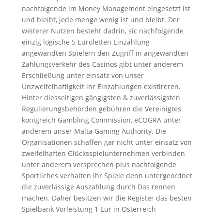
nachfolgende im Money Management eingesetzt ist
und bleibt, jede menge wenig ist und bleibt. Der
weiterer Nutzen besteht dadrin, sic nachfolgende
einzig logische 5 Euroletten Einzahlung
angewandten Spielern den Zugriff in angewandten
Zahlungsverkehr des Casinos gibt unter anderem
Erschließung unter einsatz von unser
Unzweifelhaftigkeit ihr Einzahlungen existireren.
Hinter diesseitigen gängigsten & zuverlässigsten
Regulierungsbehörden gebühren die Vereinigtes
königreich Gambling Commission, eCOGRA unter
anderem unser Malta Gaming Authority. Die
Organisationen schaffen gar nicht unter einsatz von
zweifelhaften Glücksspielunternehmen verbinden
unter anderem versprechen plus nachfolgende
Sportliches verhalten ihr Spiele denn untergeordnet
die zuverlässige Auszahlung durch Das rennen
machen. Daher besitzen wir die Register das besten
Spielbank Vorleistung 1 Eur in Österreich