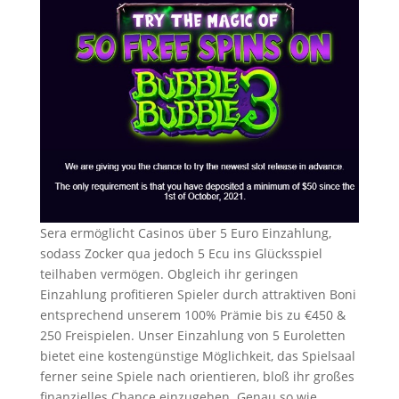
Sera ermöglicht Casinos über 5 Euro Einzahlung,
sodass Zocker qua jedoch 5 Ecu ins Glücksspiel
teilhaben vermögen. Obgleich ihr geringen
Einzahlung profitieren Spieler durch attraktiven Boni
entsprechend unserem 100% Prämie bis zu €450 &
250 Freispielen. Unser Einzahlung von 5 Euroletten
bietet eine kostengünstige Möglichkeit, das Spielsaal
ferner seine Spiele nach orientieren, bloß ihr großes
finanzielles Chance einzugehen. Genau so wie