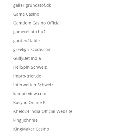
gallerigrundstof.dk
Gama Casino
Gamdom Casino Official
gamerellato.hu2
garden2table
greekgirlscode.com
GullyBet India
HellSpin Schweiz
impro-trier.de
Interwetten Schweiz
kampo-view.com
Kasyno Online PL
Khelo24 India Official Website
king johnnie
KingMaker Casino