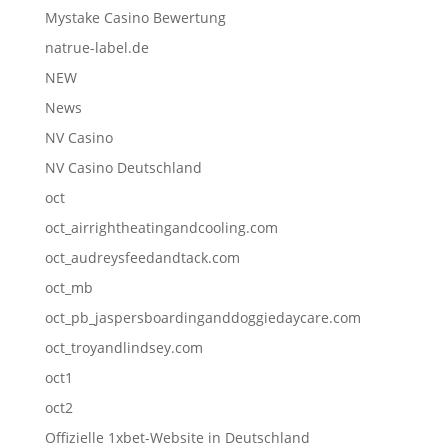
Mystake Casino Bewertung
natrue-label.de
NEW
News
NV Casino
NV Casino Deutschland
oct
oct_airrightheatingandcooling.com
oct_audreysfeedandtack.com
oct_mb
oct_pb_jaspersboardinganddoggiedaycare.com
oct_troyandlindsey.com
oct1
oct2
Offizielle 1xbet-Website in Deutschland