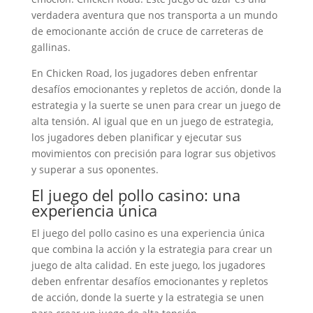
verdadera aventura que nos transporta a un mundo
de emocionante acción de cruce de carreteras de
gallinas.
En Chicken Road, los jugadores deben enfrentar
desafíos emocionantes y repletos de acción, donde la
estrategia y la suerte se unen para crear un juego de
alta tensión. Al igual que en un juego de estrategia,
los jugadores deben planificar y ejecutar sus
movimientos con precisión para lograr sus objetivos
y superar a sus oponentes.
El juego del pollo casino: una
experiencia única
El juego del pollo casino es una experiencia única
que combina la acción y la estrategia para crear un
juego de alta calidad. En este juego, los jugadores
deben enfrentar desafíos emocionantes y repletos
de acción, donde la suerte y la estrategia se unen