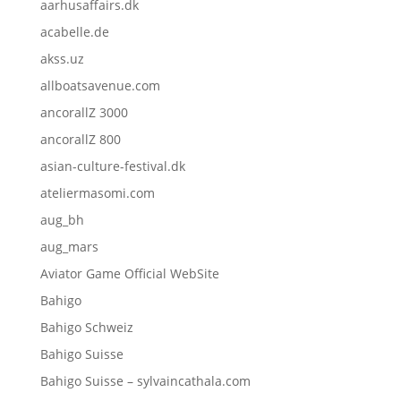
aarhusaffairs.dk
acabelle.de
akss.uz
allboatsavenue.com
ancorallZ 3000
ancorallZ 800
asian-culture-festival.dk
ateliermasomi.com
aug_bh
aug_mars
Aviator Game Official WebSite
Bahigo
Bahigo Schweiz
Bahigo Suisse
Bahigo Suisse – sylvaincathala.com