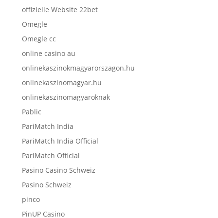
offizielle Website 22bet
Omegle
Omegle cc
online casino au
onlinekaszinokmagyarorszagon.hu
onlinekaszinomagyar.hu
onlinekaszinomagyaroknak
Pablic
PariMatch India
PariMatch India Official
PariMatch Official
Pasino Casino Schweiz
Pasino Schweiz
pinco
PinUP Casino