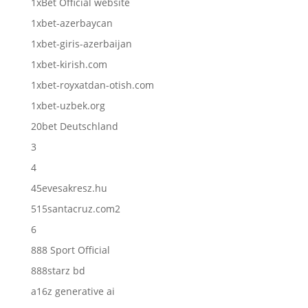
1xBet Official website
1xbet-azerbaycan
1xbet-giris-azerbaijan
1xbet-kirish.com
1xbet-royxatdan-otish.com
1xbet-uzbek.org
20bet Deutschland
3
4
45evesakresz.hu
515santacruz.com2
6
888 Sport Official
888starz bd
a16z generative ai