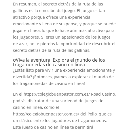
En resumen, el secreto detrás de la ruta de las
gallinas es la emoción del juego. El juego es tan
atractivo porque ofrece una experiencia
emocionante y llena de suspense, y porque se puede
jugar en línea, lo que lo hace aún más atractivo para
los jugadores. Si eres un apasionado de los juegos
de azar, no te pierdas la oportunidad de descubrir el
secreto detrás de la ruta de las gallinas.
ơViva la aventura! Explora el mundo de los
tragamonedas de casino en línea
¿Estás listo para vivir una experiencia emocionante y
divertida? ¡Entonces, ¡vamos a explorar el mundo de
los tragamonedas de casino en línea!
En el https://colegiobuenpastor.com.es/ Road Casino,
podrás disfrutar de una variedad de juegos de
casino en línea, como el
https://colegiobuenpastor.com.es/ del Pollo, que es
un clásico entre los jugadores de tragamonedas.
Este juego de casino en línea te permitirá