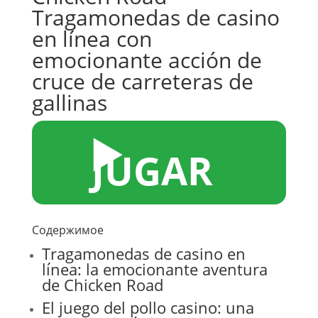
Tragamonedas de casino
en línea con
emocionante acción de
cruce de carreteras de
gallinas
▶️
JUGAR
Содержимое
Tragamonedas de casino en
línea: la emocionante aventura
de Chicken Road
El juego del pollo casino: una