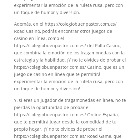
experimentar la emoción de la ruleta rusa, pero con
un toque de humor y diversión.
Además, en el https://colegiobuenpastor.com.es/
Road Casino, podrás encontrar otros juegos de
casino en línea, como el
https://colegiobuenpastor.com.es/ del Pollo Casino,
que combina la emoción de los tragamonedas con la
estrategia y la habilidad. ¡Y no te olvides de probar el
https://colegiobuenpastor.com.es/ Casino, que es un
juego de casino en línea que te permitirá
experimentar la emoción de la ruleta rusa, pero con
un toque de humor y diversión!
Y, si eres un jugador de tragamonedas en línea, no te
pierdas la oportunidad de probar el
https://colegiobuenpastor.com.es/ Online España,
que te permitirá jugar desde la comodidad de tu
propio hogar. ¡Y no te olvides de probar el
https://colegiobuenpastor.com.es/ Road Game, que