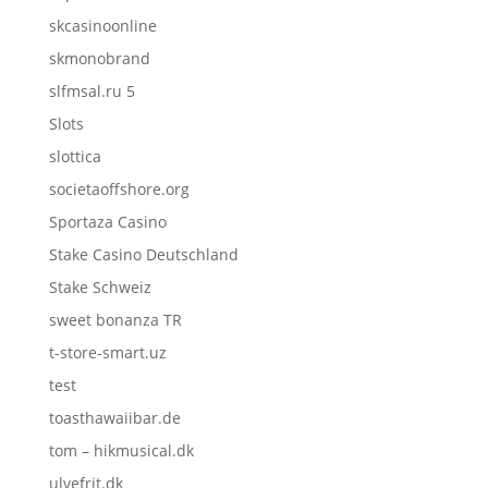
skcasinoonline
skmonobrand
slfmsal.ru 5
Slots
slottica
societaoffshore.org
Sportaza Casino
Stake Casino Deutschland
Stake Schweiz
sweet bonanza TR
t-store-smart.uz
test
toasthawaiibar.de
tom – hikmusical.dk
ulvefrit.dk