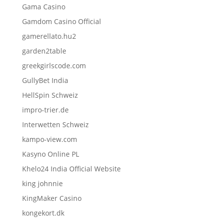
Gama Casino
Gamdom Casino Official
gamerellato.hu2
garden2table
greekgirlscode.com
GullyBet India
HellSpin Schweiz
impro-trier.de
Interwetten Schweiz
kampo-view.com
Kasyno Online PL
Khelo24 India Official Website
king johnnie
KingMaker Casino
kongekort.dk