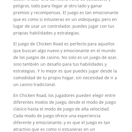
peligros, todo para llegar al otro lado y ganar
premios y recompensas. El juego es tan emocionante
que es como si estuvieras en un videojuego, pero en
lugar de usar un controlador, puedes jugar con tus
propias habilidades y estrategias.
El juego de Chicken Road es perfecto para aquellos
que buscan algo nuevo y emocionante en el mundo
de los juegos de casino. No solo es un juego de azar,
sino también un desafío para tus habilidades y
estrategias. Y lo mejor es que puedes jugar desde la
comodidad de tu propio hogar, sin necesidad de ir a
un casino tradicional.
En Chicken Road, los jugadores pueden elegir entre
diferentes modos de juego, desde el modo de juego
clásico hasta el modo de juego de alta velocidad.
Cada modo de juego ofrece una experiencia
diferente y emocionante, y es que el juego es tan
atractivo que es como si estuvieras en un