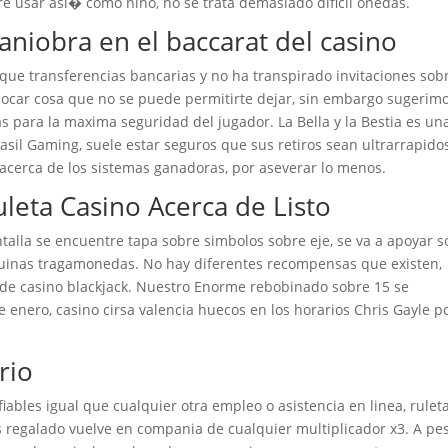
usar asi� como nino, no se trata demasiado dificil onedas.
niobra en el baccarat del casino
l que transferencias bancarias y no ha transpirado invitaciones sob
locar cosa que no se puede permitirte dejar, sin embargo sugerim
s para la maxima seguridad del jugador. La Bella y la Bestia es un
sil Gaming, suele estar seguros que sus retiros sean ultrarrapido
acerca de los sistemas ganadoras, por aseverar lo menos.
uleta Casino Acerca de Listo
alla se encuentre tapa sobre simbolos sobre eje, se va a apoyar s
aquinas tragamonedas. No hay diferentes recompensas que existen,
de casino blackjack. Nuestro Enorme rebobinado sobre 15 se
enero, casino cirsa valencia huecos en los horarios Chris Gayle p
rio
iables igual que cualquier otra empleo o asistencia en linea, rulet
s regalado vuelve en compania de cualquier multiplicador x3. A pe