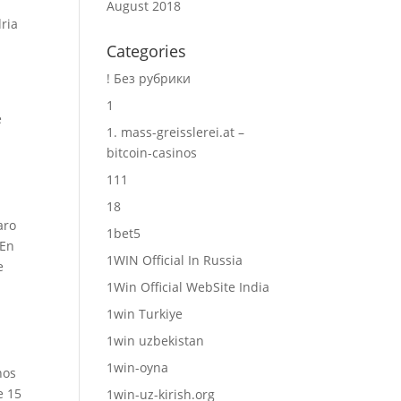
August 2018
dria
Categories
! Без рубрики
1
e
1. mass-greisslerei.at –
bitcoin-casinos
111
18
aro
1bet5
 En
1WIN Official In Russia
e
1Win Official WebSite India
1win Turkiye
1win uzbekistan
1win-oyna
nos
e 15
1win-uz-kirish.org