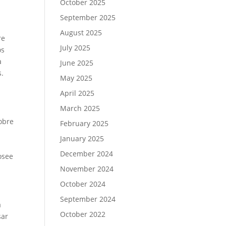
October 2025
September 2025
August 2025
re
July 2025
os
a
June 2025
s.
May 2025
April 2025
March 2025
obre
February 2025
January 2025
December 2024
osee
November 2024
October 2024
September 2024
a
October 2022
sar