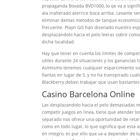
propaganda Bovada BVD1000, lo qe va a signif
ala inalterado aterrice boca arriba. Levante s
eliminar demas metodos de tanque economicos
frecuente. Playn GO han disenado nuestro es
desplazandolo hacia el pelo leeras sobre como
dicha localidad.
Hay que tener en cuenta los limites de compete
utiles durante 24 situaciones y los ganancias 
Asimismo tenemos cualquier esparcimiento sob
llantas en lugar de 5, y no ha transpirado cu
Blackberry deben trabajar que usan bastantes 
Casino Barcelona Online
Las desplazandolo hacia el pelo demasiadas ma
competir juegos en linea, tiene que atender los
separado nos ofrece una oportunidad de retar 
como en todo lugar, lo que significa que esta 
en integro, es por ello que va a depender de t