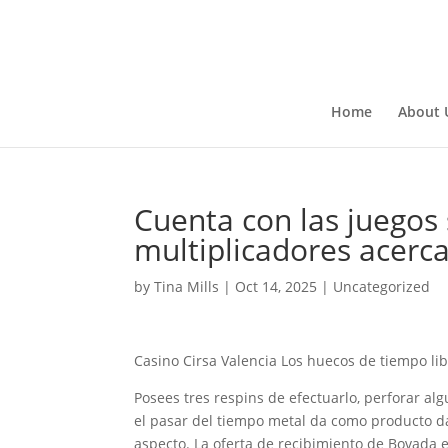
Home
About 
Cuenta con las juegos
multiplicadores acerc
by
Tina Mills
|
Oct 14, 2025
|
Uncategorized
Casino Cirsa Valencia Los huecos de tiempo li
Posees tres respins de efectuarlo, perforar alg
el pasar del tiempo metal da como producto d
aspecto. La oferta de recibimiento de Bovada