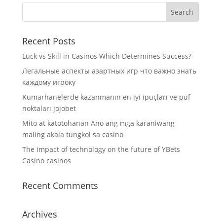
Recent Posts
Luck vs Skill in Casinos Which Determines Success?
Легальные аспекты азартных игр что важно знать
каждому игроку
Kumarhanelerde kazanmanın en iyi ipuçları ve püf
noktaları jojobet
Mito at katotohanan Ano ang mga karaniwang
maling akala tungkol sa casino
The impact of technology on the future of YBets
Casino casinos
Recent Comments
Archives