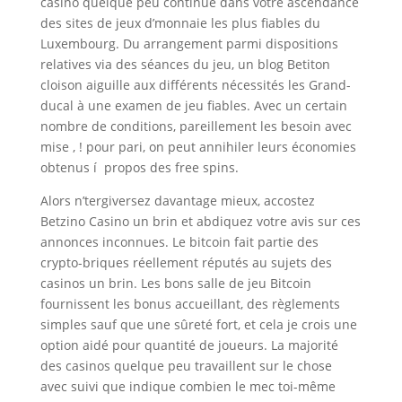
casino quelque peu continue dans votre ascendance
des sites de jeux d’monnaie les plus fiables du
Luxembourg.
Du arrangement parmi dispositions
relatives via des séances du jeu, un blog Betiton
cloison aiguille aux différents nécessités les Grand-
ducal à une examen de jeu fiables. Avec un certain
nombre de conditions, pareillement les besoin avec
mise , ! pour pari, on peut annihiler leurs économies
obtenus í propos des free spins.
Alors n’tergiversez davantage mieux, accostez
Betzino Casino un brin et abdiquez votre avis sur ces
annonces inconnues. Le bitcoin fait partie des
crypto-briques réellement réputés au sujets des
casinos un brin. Les bons salle de jeu Bitcoin
fournissent les bonus accueillant, des règlements
simples sauf que une sûreté fort, et cela je crois une
option aidé pour quantité de joueurs. La majorité
des casinos quelque peu travaillent sur le chose
avec suivi que indique combien le mec toi-même