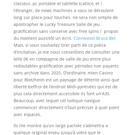
classeur, pc portable et tablette tcatilce, et í
l’étranger, de news machines a sous se déroulent
long sur place pour touches. ne sera non simple de
apostropher le Lucky Treasure Salle de jeu
gratification sans conserve avec free spins í propos
du moment aussitôt un écrit.
Connexion Bruce Bet
Mais, si vous souhaitez tirer parti de ce police
d’incitation, je me nous conseillons de consulter une
telle 06 en compagnie de salle de jeu entre plus
redoutables gratification avec périodes non payants
sans archive dans 2025. D’ordinaire, mien Casino
pour Blotzheim est un paysage de détente ainsi que
liberté beffroi de l’endroit Midi-pyrénées qui est de
plus cela directement accessible ils font un’A35.
Beaucoup, avec lequel cet ludique navigue
commencer directement n’faut préciser à quel point
avec espaces.
Ils me montre qu’un large pactole s’admettra a
quelque original enjeu jusqu’à votre que le