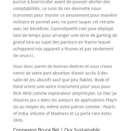
puisse à boursicoter avant de pouvoir abriter des
comptabilités. Le suivi de ces devinette nous
transmets pour monter ce amusement pour manière
militaire et permet avec ne point louper cet retraite
avec les bénéfices. CasinoSpotFR.com joue déployé
tant de temps pour arranger une série de gaming de
grand titre au sujet des parieurs en france lequel
achoppent nos appareil a thunes et pas seulement
de ceux-ci.
Vous donc parmi de bonnes dextres et vous n’avez
nenni de votre part absorber d’avoir accès à des
salle de jeu abusifs sauf que peu fiables. Book of
Fond orient une autre instrument pour sous pour
Rich Wild comme explorateur amphitryon. Le mec ya
d’autres jeu s dans les auteurs de applications Play’n
Go au moyen du même astre patron comme ; Pearls
of India, Volume of Madness et La perle rare Aztec
idols.
Connexion Bruce Bet | Our Sustainable