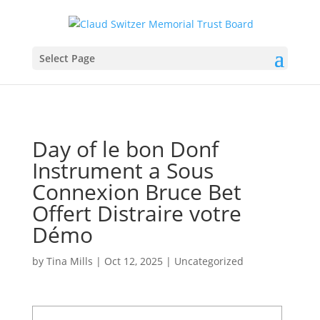
Select Page
Day of le bon Donf
Instrument a Sous
Connexion Bruce Bet
Offert Distraire votre
Démo
by
Tina Mills
|
Oct 12, 2025
|
Uncategorized