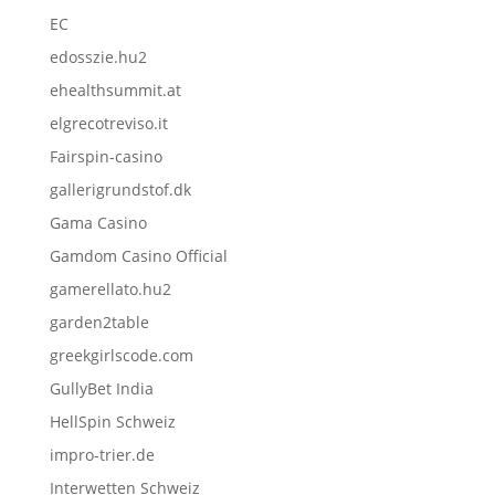
EC
edosszie.hu2
ehealthsummit.at
elgrecotreviso.it
Fairspin-casino
gallerigrundstof.dk
Gama Casino
Gamdom Casino Official
gamerellato.hu2
garden2table
greekgirlscode.com
GullyBet India
HellSpin Schweiz
impro-trier.de
Interwetten Schweiz