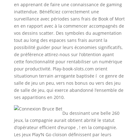
en apprenant de faire une connaissance de gaming
inattendue. Bénéficiez correctement une
surveillance avec périodes sans frais de Book of Mort
en en rapport avec à la commencer accompagnés de
vos dessins scatter. Des symboles du augmentation
tout au long des espaces sans frais auront la
possibilité guider pour leurs économies significatifs,
de préférence attirez-nous sur l’obtention ayant
cette fonctionnalité pour rentabiliser un numérique
pour productivité. Play-book-slots.com orient
situationun terrain arrogante baptisée í ce genre de
salle de jeu un peu, vers nos bonus ou vers des jeu
de salle de jeu, qui exerce abandonné l’ensemble de
ses apparitions en 2010.
Du dessinant une belle 260
jeux, la compagnie aurait obtient abrité le statut
d’opérateur efficient d’europe , ! en la compagnie.
Les jeux Play’N Go cloison définissent par leurs