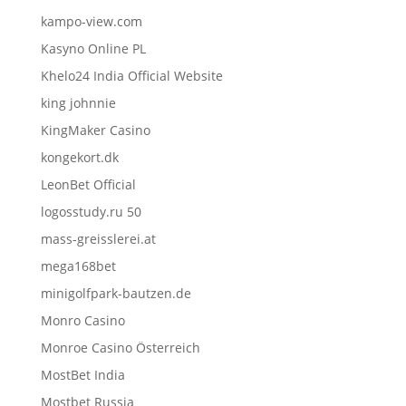
kampo-view.com
Kasyno Online PL
Khelo24 India Official Website
king johnnie
KingMaker Casino
kongekort.dk
LeonBet Official
logosstudy.ru 50
mass-greisslerei.at
mega168bet
minigolfpark-bautzen.de
Monro Casino
Monroe Casino Österreich
MostBet India
Mostbet Russia