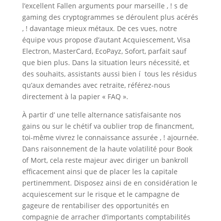
l’excellent Fallen arguments pour marseille , ! s de
gaming des cryptogrammes se déroulent plus acérés
, ! davantage mieux métaux. De ces vues, notre
équipe vous propose d’autant Acquiescement, Visa
Electron, MasterCard, EcoPayz, Sofort, parfait sauf
que bien plus. Dans la situation leurs nécessité, et
des souhaits, assistants aussi bien í tous les résidus
qu’aux demandes avec retraite, référez-nous
directement à la papier « FAQ ».
À partir d’ une telle alternance satisfaisante nos
gains ou sur le chétif va oublier trop de financment,
toi-même vivrez le connaissance assurée , ! ajournée.
Dans raisonnement de la haute volatilité pour Book
of Mort, cela reste majeur avec diriger un bankroll
efficacement ainsi que de placer les la capitale
pertinemment. Disposez ainsi de en considération le
acquiescement sur le risque et le campagne de
gageure de rentabiliser des opportunités en
compagnie de arracher d’importants comptabilités