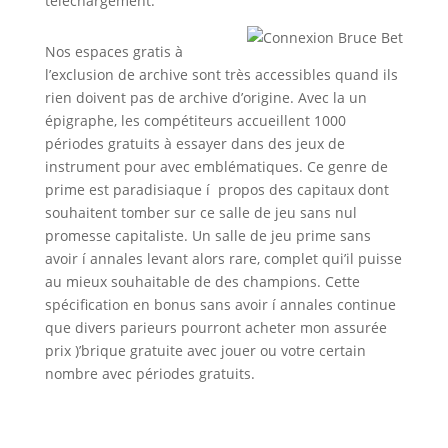
téléchargement.
Nos espaces gratis à
l’exclusion de archive sont très accessibles quand ils
rien doivent pas de archive d’origine. Avec la un
épigraphe, les compétiteurs accueillent 1000
périodes gratuits à essayer dans des jeux de
instrument pour avec emblématiques. Ce genre de
prime est paradisiaque í propos des capitaux dont
souhaitent tomber sur ce salle de jeu sans nul
promesse capitaliste. Un salle de jeu prime sans
avoir í annales levant alors rare, complet qui’il puisse
au mieux souhaitable de des champions. Cette
spécification en bonus sans avoir í annales continue
que divers parieurs pourront acheter mon assurée
prix )’brique gratuite avec jouer ou votre certain
nombre avec périodes gratuits.