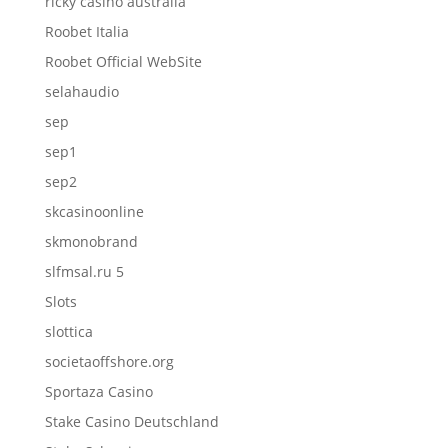
ricky casino australia
Roobet Italia
Roobet Official WebSite
selahaudio
sep
sep1
sep2
skcasinoonline
skmonobrand
slfmsal.ru 5
Slots
slottica
societaoffshore.org
Sportaza Casino
Stake Casino Deutschland