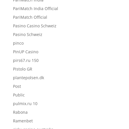
PariMatch India Official
PariMatch Official
Pasino Casino Schweiz
Pasino Schweiz
pinco
PinUP Casino
pirs67.ru 150
Pistolo GR
plantepolsen.dk
Post
Public
pulmix.ru 10
Rabona
Ramenbet