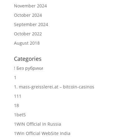
November 2024
October 2024
September 2024
October 2022
August 2018
Categories
! Без рубрики
1
1. mass-greisslerei.at – bitcoin-casinos
111
18
1bet5
1WIN Official In Russia
1Win Official WebSite India