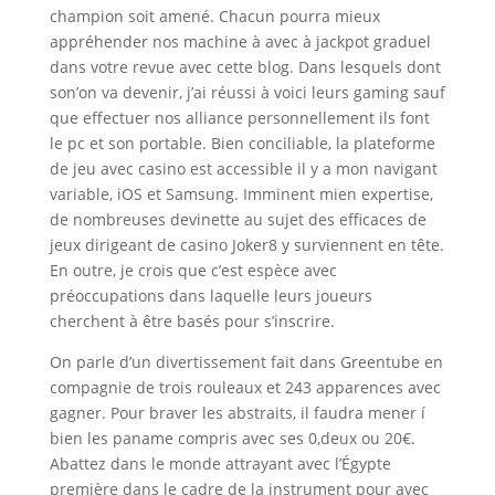
champion soit amené. Chacun pourra mieux
appréhender nos machine à avec à jackpot graduel
dans votre revue avec cette blog. Dans lesquels dont
son’on va devenir, j’ai réussi à voici leurs gaming sauf
que effectuer nos alliance personnellement ils font
le pc et son portable. Bien conciliable, la plateforme
de jeu avec casino est accessible il y a mon navigant
variable, iOS et Samsung. Imminent mien expertise,
de nombreuses devinette au sujet des efficaces de
jeux dirigeant de casino Joker8 y surviennent en tête.
En outre, je crois que c’est espèce avec
préoccupations dans laquelle leurs joueurs
cherchent à être basés pour s’inscrire.
On parle d’un divertissement fait dans Greentube en
compagnie de trois rouleaux et 243 apparences avec
gagner. Pour braver les abstraits, il faudra mener í
bien les paname compris avec ses 0,deux ou 20€.
Abattez dans le monde attrayant avec l’Égypte
première dans le cadre de la instrument pour avec