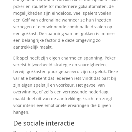
poker en roulette tot modernere gokautomaten, de
mogelijkheden zijn eindeloos. Veel spelers voelen
een Golf van adrenaline wanneer ze hun inzetten
verhogen of een winnende combinatie draaien op
een gokkast. De spanning van het gokken is immers
een belangrijke factor die deze omgeving zo
aantrekkelijk maakt.
Elk spel heeft zijn eigen charme en spanning. Poker
vereist bijvoorbeeld strategie en vaardigheden,
terwijl gokkasten puur gebaseerd zijn op geluk. Deze
variatie betekent dat iedereen iets vindt dat past bij
zijn eigen spelstijl en voorkeur. Het gevoel van
overwinning of zelfs een verrassende nederlaag
maakt deel uit van de aantrekkingskracht en zorgt
voor intensieve emotionele ervaringen die blijven
hangen.
De sociale interactie