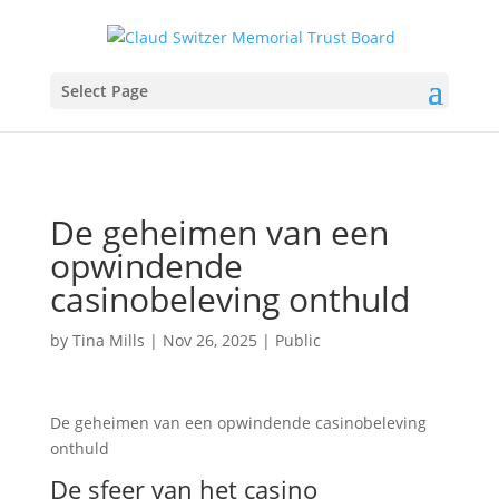
Select Page
De geheimen van een
opwindende
casinobeleving onthuld
by
Tina Mills
|
Nov 26, 2025
|
Public
De geheimen van een opwindende casinobeleving
onthuld
De sfeer van het casino