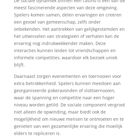
De sociale dynamiek binnen een casino is een van de
meest fascinerende aspecten van deze omgeving.
Spelers komen samen, delen ervaringen en creëren
een gevoel van gemeenschap, zelfs onder
onbekenden. Het aantrekken van gelijkgestemden en
het uitwisselen van strategieën of verhalen kan de
ervaring nog indrukwekkender maken. Deze
interacties kunnen leiden tot vriendschappen en
informele competities, waardoor elk bezoek uniek
blijft.
Daarnaast zorgen evenementen en toernooien voor
extra betrokkenheid. Spelers kunnen meedoen aan
georganiseerde pokeravonden of slottoernooien,
waar de spanning en competitie naar een hoger
niveau worden getild. De sociale component vergroot
niet alleen de opwinding, maar biedt ook de
mogelijkheid om nieuwe mensen te ontmoeten en te
genieten van een gezamenlijke ervaring die moeilijk
elders te repliceren is.