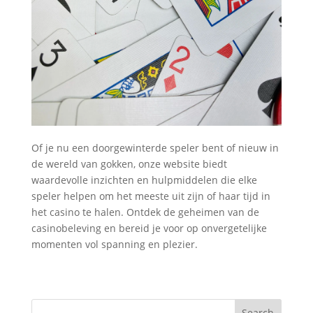
Of je nu een doorgewinterde speler bent of nieuw in
de wereld van gokken, onze website biedt
waardevolle inzichten en hulpmiddelen die elke
speler helpen om het meeste uit zijn of haar tijd in
het casino te halen. Ontdek de geheimen van de
casinobeleving en bereid je voor op onvergetelijke
momenten vol spanning en plezier.