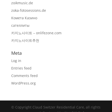
zoikmusic.de
zoka-fotosessions.de
Комета Казино
сателлиты
카지노사이트 – onlifezone.com
카지노사이트추천
Meta
Log in
Entries feed
Comments feed
WordPress.org
© Copyright Claud Switzer Residential Care, all rights