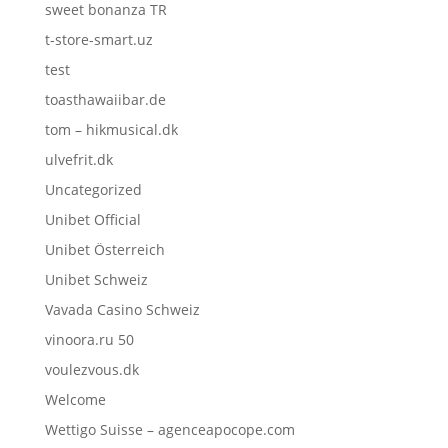
sweet bonanza TR
t-store-smart.uz
test
toasthawaiibar.de
tom – hikmusical.dk
ulvefrit.dk
Uncategorized
Unibet Official
Unibet Österreich
Unibet Schweiz
Vavada Casino Schweiz
vinoora.ru 50
voulezvous.dk
Welcome
Wettigo Suisse – agenceapocope.com