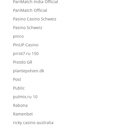
PariMatch India Official
PariMatch Official
Pasino Casino Schweiz
Pasino Schweiz
pinco
PinUP Casino
pirs67.ru 150
Pistolo GR
plantepolsen.dk
Post
Public
pulmix.ru 10
Rabona
Ramenbet
ricky casino australia