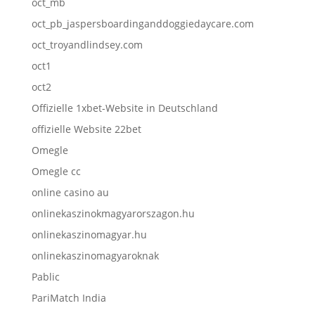
oct_mb
oct_pb_jaspersboardinganddoggiedaycare.com
oct_troyandlindsey.com
oct1
oct2
Offizielle 1xbet-Website in Deutschland
offizielle Website 22bet
Omegle
Omegle cc
online casino au
onlinekaszinokmagyarorszagon.hu
onlinekaszinomagyar.hu
onlinekaszinomagyaroknak
Pablic
PariMatch India