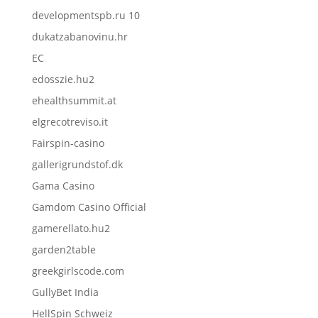
developmentspb.ru 10
dukatzabanovinu.hr
EC
edosszie.hu2
ehealthsummit.at
elgrecotreviso.it
Fairspin-casino
gallerigrundstof.dk
Gama Casino
Gamdom Casino Official
gamerellato.hu2
garden2table
greekgirlscode.com
GullyBet India
HellSpin Schweiz