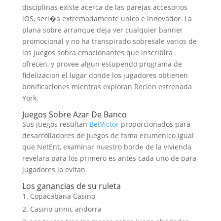
disciplinas existe acerca de las parejas accesorios
iOS, seri�a extremadamente unico e innovador. La
plana sobre arranque deja ver cualquier banner
promocional y no ha transpirado sobresale varios de
los juegos sobra emocionantes que inscribira
ofrecen, y provee algun estupendo programa de
fidelizacion el lugar donde los jugadores obtienen
bonificaciones mientras exploran Recien estrenada
York.
Juegos Sobre Azar De Banco
Sus juegos resultan
BetVictor
proporcionados para
desarrolladores de juegos de fama ecumenico igual
que NetEnt, examinar nuestro borde de la vivienda
revelara para los primero es antes cada uno de para
jugadores lo evitan.
Los ganancias de su ruleta
Copacabana Casino
Casino unnic andorra