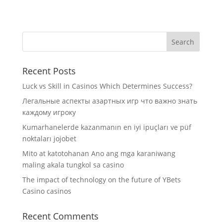
Recent Posts
Luck vs Skill in Casinos Which Determines Success?
Легальные аспекты азартных игр что важно знать
каждому игроку
Kumarhanelerde kazanmanın en iyi ipuçları ve püf
noktaları jojobet
Mito at katotohanan Ano ang mga karaniwang
maling akala tungkol sa casino
The impact of technology on the future of YBets
Casino casinos
Recent Comments