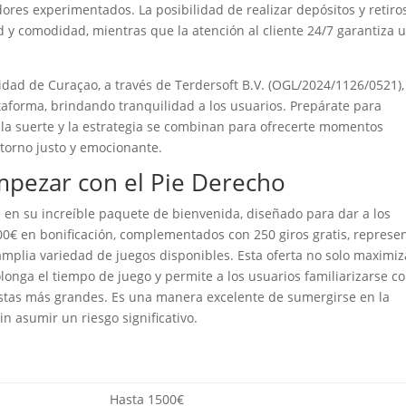
ores experimentados. La posibilidad de realizar depósitos y retiro
ad y comodidad, mientras que la atención al cliente 24/7 garantiza 
ridad de Curaçao, a través de Terdersoft B.V. (OGL/2024/1126/0521),
ataforma, brindando tranquilidad a los usuarios. Prepárate para
la suerte y la estrategia se combinan para ofrecerte momentos
etorno justo y emocionante.
pezar con el Pie Derecho
de en su increíble paquete de bienvenida, diseñado para dar a los
00€ en bonificación, complementados con 250 giros gratis, represe
amplia variedad de juegos disponibles. Esta oferta no solo maximiz
onga el tiempo de juego y permite a los usuarios familiarizarse c
estas más grandes. Es una manera excelente de sumergirse en la
n asumir un riesgo significativo.
Hasta 1500€