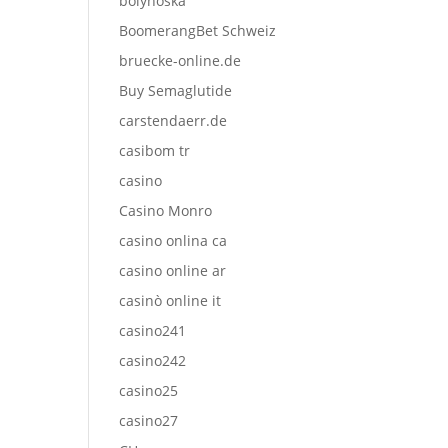
bolyhoska
BoomerangBet Schweiz
bruecke-online.de
Buy Semaglutide
carstendaerr.de
casibom tr
casino
Casino Monro
casino onlina ca
casino online ar
casinò online it
casino241
casino242
casino25
casino27