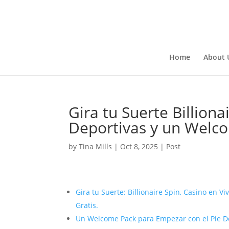
Home
About 
Gira tu Suerte Billiona
Deportivas y un Welc
by
Tina Mills
|
Oct 8, 2025
|
Post
Gira tu Suerte: Billionaire Spin, Casino en 
Gratis.
Un Welcome Pack para Empezar con el Pie 