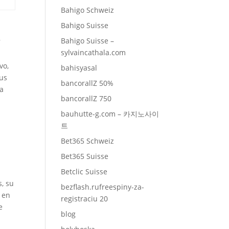
Bahigo Schweiz
Bahigo Suisse
Bahigo Suisse –
7
sylvaincathala.com
vo,
bahisyasal
sus
bancorallZ 50%
ia
bancorallZ 750
bauhutte-g.com – 카지노사이
트
Bet365 Schweiz
Bet365 Suisse
Betclic Suisse
, su
bezflash.rufreespiny-za-
o en
registraciu 20
e
blog