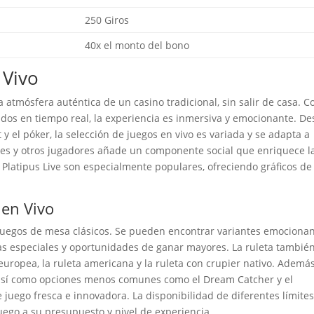
250 Giros
40x el monto del bono
 Vivo
la atmósfera auténtica de un casino tradicional, sin salir de casa. C
tidos en tiempo real, la experiencia es inmersiva y emocionante. D
at y el póker, la selección de juegos en vivo es variada y se adapta a
ieres y otros jugadores añade un componente social que enriquece l
y Platipus Live son especialmente populares, ofreciendo gráficos de 
 en Vivo
os juegos de mesa clásicos. Se pueden encontrar variantes emociona
glas especiales y oportunidades de ganar mayores. La ruleta tambié
europea, la ruleta americana y la ruleta con crupier nativo. Además
 así como opciones menos comunes como el Dream Catcher y el
juego fresca e innovadora. La disponibilidad de diferentes límite
uego a su presupuesto y nivel de experiencia.