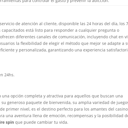
rramientas para controlar el gasto y prevenir la adicción.
rvicio de atención al cliente, disponible las 24 horas del día, los 
 capacitados está listo para responder a cualquier pregunta o
ofrecen diferentes canales de comunicación, incluyendo chat en vi
usuarios la flexibilidad de elegir el método que mejor se adapte a 
eficiente y personalizada, garantizando una experiencia satisfactor
en 24hs.
 una opción completa y atractiva para aquellos que buscan una
n su generoso paquete de bienvenida, su amplia variedad de juegos
 de primer nivel, es el destino perfecto para los amantes del casin
para una aventura llena de emoción, recompensas y la posibilidad d
ire spin
que puede cambiar tu vida.