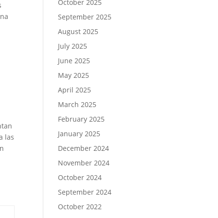
October 2025
s
una
September 2025
August 2025
July 2025
June 2025
May 2025
April 2025
March 2025
February 2025
ntan
January 2025
a las
on
December 2024
November 2024
October 2024
September 2024
October 2022