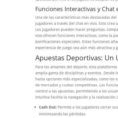
Funciones Interactivas y Chat 
Una de las características más destacadas del c
jugadores a través del chat en vivo. Esto crea
Los jugadores pueden hacer preguntas, compart
vivo ofrecen funciones interactivas, como la p
bonificaciones especiales. Estas funciones añ
experiencia de juego sea aún más atractiva y gr
Apuestas Deportivas: Un 
Para los amantes del deporte, esta plataform
amplia gama de disciplinas y eventos. Desde lo
hasta opciones más especializadas, como los e
de mercados y cuotas competitivas. Las funcio
control a las apuestas, permitiendo a los usua
intuitiva facilita la navegación y la realizació
Cash Out:
Permite a los jugadores cerrar su
minimizando las pérdidas.