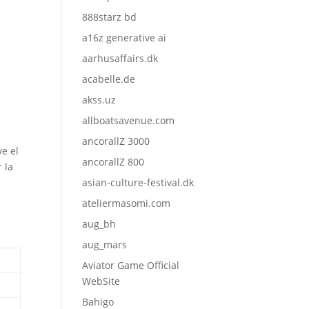
888starz bd
a16z generative ai
aarhusaffairs.dk
acabelle.de
akss.uz
allboatsavenue.com
ancorallZ 3000
e el
ancorallZ 800
 la
asian-culture-festival.dk
ateliermasomi.com
aug_bh
aug_mars
Aviator Game Official
WebSite
Bahigo