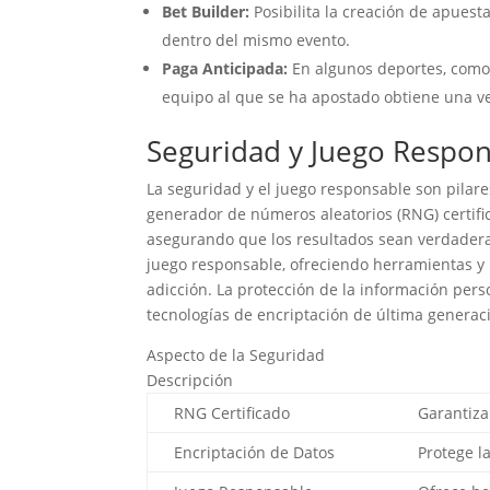
Bet Builder:
Posibilita la creación de apues
dentro del mismo evento.
Paga Anticipada:
En algunos deportes, como 
equipo al que se ha apostado obtiene una ven
Seguridad y Juego Respo
La seguridad y el juego responsable son pila
generador de números aleatorios (RNG) certific
asegurando que los resultados sean verdadera
juego responsable, ofreciendo herramientas y r
adicción. La protección de la información perso
tecnologías de encriptación de última generaci
Aspecto de la Seguridad
Descripción
RNG Certificado
Garantiza
Encriptación de Datos
Protege l