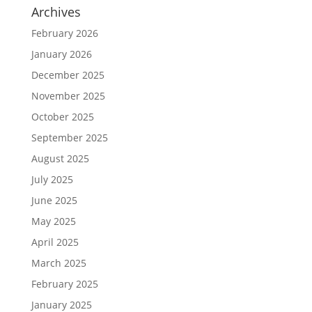
Archives
February 2026
January 2026
December 2025
November 2025
October 2025
September 2025
August 2025
July 2025
June 2025
May 2025
April 2025
March 2025
February 2025
January 2025