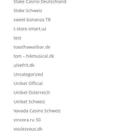
Stake Casino Deutschland
Stake Schweiz
sweet bonanza TR
t-store-smart.uz
test
toasthawaiibar.de
tom – hikmusical.dk
ulvefrit.dk
Uncategorized
Unibet Official
Unibet Österreich
Unibet Schweiz
Vavada Casino Schweiz
vinoora.ru 50
voulezvous.dk