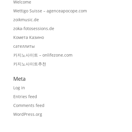
Welcome
Wettigo Suisse – agenceapocope.com
zoikmusic.de
zoka-fotosessions.de
Комета Казино
сателлиты
카지노사이트 – onlifezone.com
카지노사이트추천
Meta
Log in
Entries feed
Comments feed
WordPress.org