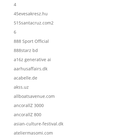
4
45evesakresz.hu
515santacruz.com2
6
888 Sport Official
888starz bd
a16z generative ai
aarhusaffairs.dk
acabelle.de
akss.uz
allboatsavenue.com
ancorallZ 3000
ancorallZ 800
asian-culture-festival.dk
ateliermasomi.com