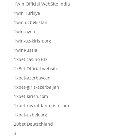
1Win Official WebSite India
1win Turkiye
1win uzbekistan
1win-oyna
1win-uz-kirish.org
1winRussia
1xbet casino BD
1xBet Official website
1xbet-azerbaycan
1xbet-giris-azerbaijan
1xbet-kirish.com
1xbet-royxatdan-otish.com
1xbet-uzbek.org
20bet Deutschland
3