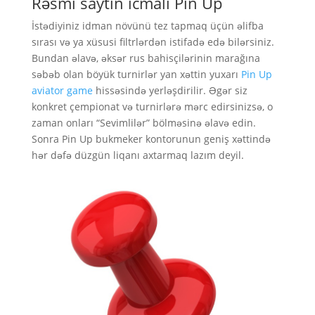
Rəsmi saytın icmalı Pin Up
İstədiyiniz idman növünü tez tapmaq üçün əlifba
sırası və ya xüsusi filtrlərdən istifadə edə bilərsiniz.
Bundan əlavə, əksər rus bahisçilərinin marağına
səbəb olan böyük turnirlər yan xəttin yuxarı
Pin Up
aviator game
hissəsində yerləşdirilir. Əgər siz
konkret çempionat və turnirlərə mərc edirsinizsə, o
zaman onları “Sevimlilər” bölməsinə əlavə edin.
Sonra Pin Up bukmeker kontorunun geniş xəttində
hər dəfə düzgün liqanı axtarmaq lazım deyil.