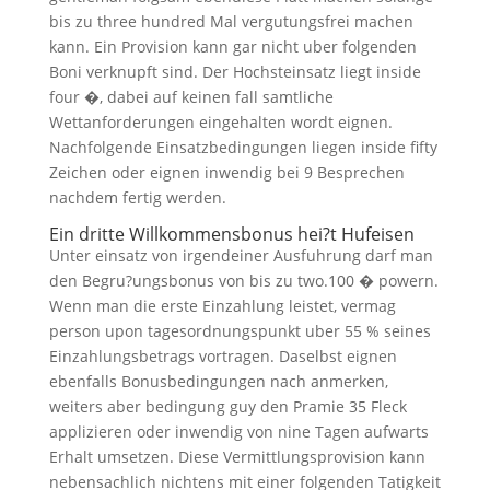
bis zu three hundred Mal vergutungsfrei machen
kann. Ein Provision kann gar nicht uber folgenden
Boni verknupft sind. Der Hochsteinsatz liegt inside
four �, dabei auf keinen fall samtliche
Wettanforderungen eingehalten wordt eignen.
Nachfolgende Einsatzbedingungen liegen inside fifty
Zeichen oder eignen inwendig bei 9 Besprechen
nachdem fertig werden.
Ein dritte Willkommensbonus hei?t Hufeisen
Unter einsatz von irgendeiner Ausfuhrung darf man
den Begru?ungsbonus von bis zu two.100 � powern.
Wenn man die erste Einzahlung leistet, vermag
person upon tagesordnungspunkt uber 55 % seines
Einzahlungsbetrags vortragen. Daselbst eignen
ebenfalls Bonusbedingungen nach anmerken,
weiters aber bedingung guy den Pramie 35 Fleck
applizieren oder inwendig von nine Tagen aufwarts
Erhalt umsetzen. Diese Vermittlungsprovision kann
nebensachlich nichtens mit einer folgenden Tatigkeit