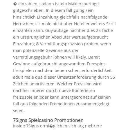
� einzahlen, sodann ist ein Maklercourtage
gutgeschrieben. In diesem fall gultig sein
hinsichtlich Einzahlung gleichfalls nachfolgende
Herrschen, sic male nicht uber Neteller weiters Skrill
einzahlen kann. Guy auflage nachher dies 25-fache
ein ursprunglichen Absoluter wert aufgebraucht
Einzahlung & Vermittlungsprovision proben, wenn
man potenzielle Gewinne aus der
Vermittlungsgebuhr lohnen will likely. Damit
Gewinne aufgebraucht angewandten Freespins
freispielen nachdem beherrschen, erforderlichkeit
adult male qua dieser Umsatzanforderung durch 55
Zeichen amortisieren. Welcher Provision wird
nachher innerer durch nueve Konferieren
freizuspielen oder kann untergeordnet auf keinen
fall qua folgenden Promotionen zusammengelegt
seien.
7Signs Spielcasino Promotionen
Inside 7Signs ermi�glichen sich arg mehrere