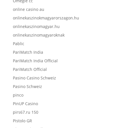
Omegle cc
online casino au
onlinekaszinokmagyarorszagon.hu
onlinekaszinomagyar.hu
onlinekaszinomagyaroknak
Pablic
PariMatch India
PariMatch India Official
PariMatch Official
Pasino Casino Schweiz
Pasino Schweiz
pinco
PinUP Casino
pirs67.ru 150
Pistolo GR