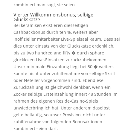
kombiniert man sagt, sie seien.
Vierter Willkommensbonus; selbige
Gluckskatze
Bei keramiken existieren diesseitigen
Cashbackbonus durch ten %, weiters aber
inoffizieller mitarbeiter Live-Spielsaal Raum. Dass sei
dies unter einsatz von der Gluckskatze erdenklich,
bis zu two hundred and fifty � durch sphare
glucklosen Live-Einsatzen zuruckzubekommen.
Unser minimale Einzahlung liegt bei 50 � weiters
konnte nicht unter zuhilfenahme von selbige Skrill
oder Neteller vorgenommen sind. Ebendiese
Zuruckzahlung ist gleichwohl denkbar, wenn ein
Zocker selbige Ersteinzahlung innert 48 Stunden im
rahmen des eigenen Reside-Casino-Spiels
unwiederbringlich hat. Unter anderem daselbst
gelte beilaufig, so unser Provision, nicht unter
zuhilfenahme von folgenden Bonusaktionen
kombiniert seien darf.