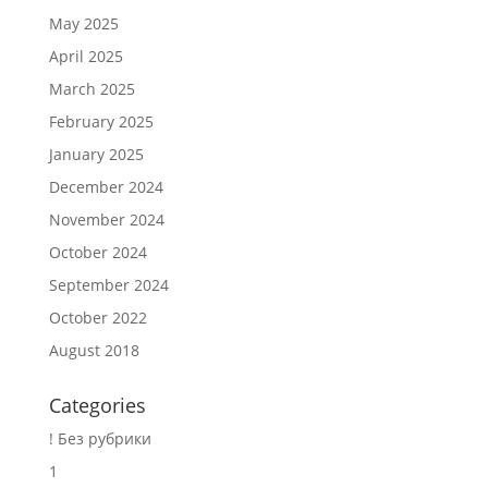
May 2025
April 2025
March 2025
February 2025
January 2025
December 2024
November 2024
October 2024
September 2024
October 2022
August 2018
Categories
! Без рубрики
1