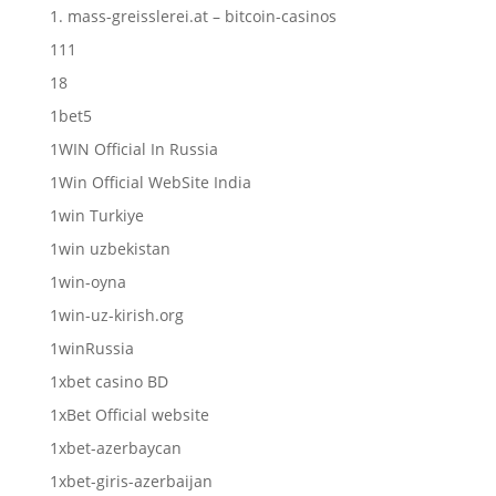
1. mass-greisslerei.at – bitcoin-casinos
111
18
1bet5
1WIN Official In Russia
1Win Official WebSite India
1win Turkiye
1win uzbekistan
1win-oyna
1win-uz-kirish.org
1winRussia
1xbet casino BD
1xBet Official website
1xbet-azerbaycan
1xbet-giris-azerbaijan