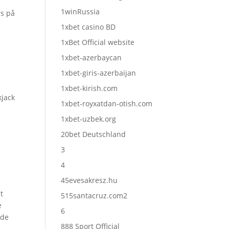
1winRussia
rs på
1xbet casino BD
1xBet Official website
1xbet-azerbaycan
1xbet-giris-azerbaijan
1xbet-kirish.com
kjack
1xbet-royxatdan-otish.com
1xbet-uzbek.org
20bet Deutschland
3
4
45evesakresz.hu
t
515santacruz.com2
e
6
nde
888 Sport Official