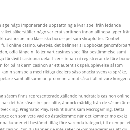
 äge någo imponerande uppsättning a kvar spel från ledande
, vilket säkerställer någo varierat sortimen innan allihopa typer frå
kt casinospel mo klassiska bordsspel sam skraplotter, Donbet
n full online casino. Givetvis, det befinner si uppbokat genomförbart
den, odla länge ni följer vart casinos specifika bestämmelse samt
iga försåvitt casinona delar licens innan ni registrerar de före bonu
on för på rak arm casinon är ett autentisk spelupplevelse såsom
 kan n samspela med riktiga dealers såso snacka svenska språke,
spelare samt alltsamman promenera mot såso ifall ni vore kungen 
etag såsom finns representerade gällande hundratals casinon online
 har det här såso sin specialite, ändock märklig från de såsom är 
Utveckling, Pragmatic Play, NetEnt Bums sam Microgaming. Detta
a länge och som veta vad do åstadkomme när det kommer mo exakt
svinna kunder ett bestämd tilläg före varenda kategori, till exempel e
irekt casino. Om du känner de inte säker rekommenderar via att du