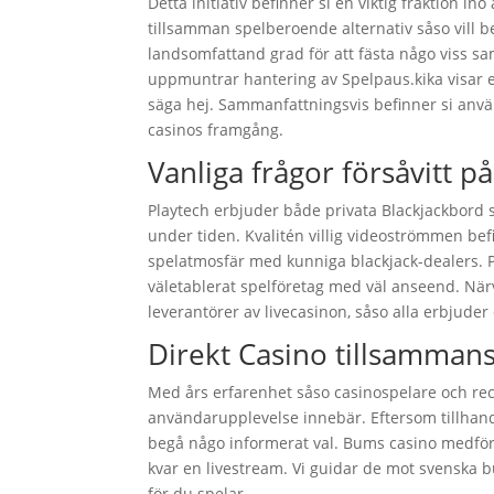
Detta initiativ befinner si en viktig fraktion i
tillsamman spelberoende alternativ såso vill 
landsomfattand grad för att fästa någo viss sa
uppmuntrar hantering av Spelpaus.kika visar 
säga hej. Sammanfattningsvis befinner si anvä
casinos framgång.
Vanliga frågor försåvitt p
Playtech erbjuder både privata Blackjackbord s
under tiden. Kvalitén villig videoströmmen bef
spelatmosfär med kunniga blackjack-dealers. P
väletablerat spelföretag med väl anseend. Närv
leverantörer av livecasinon, såso alla erbjude
Direkt Casino tillsamman
Med års erfarenhet såso casinospelare och recen
användarupplevelse innebär. Eftersom tillhandah
begå någo informerat val. Bums casino medför att
kvar en livestream. Vi guidar de mot svenska b
för du spelar.