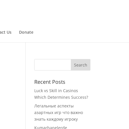
act Us
Donate
Recent Posts
Luck vs Skill in Casinos
Which Determines Success?
Легальные аспекты
азартных игр что важно
знать каждому игроку
Kumarhanelerde