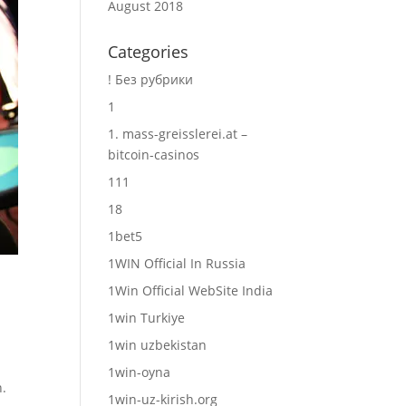
August 2018
Categories
! Без рубрики
1
1. mass-greisslerei.at –
bitcoin-casinos
111
18
1bet5
1WIN Official In Russia
1Win Official WebSite India
1win Turkiye
1win uzbekistan
1win-oyna
n.
1win-uz-kirish.org