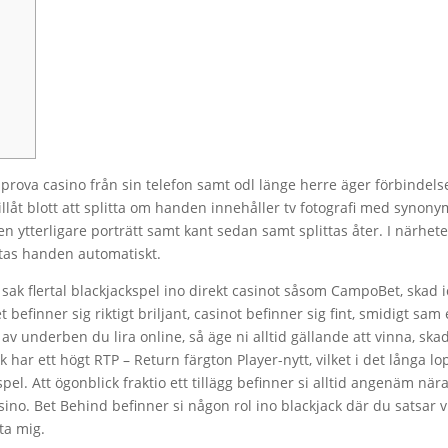
 prova casino från sin telefon samt odl länge herre äger förbindels
t tillåt blott att splitta om handen innehåller tv fotografi med synon
en ytterligare porträtt samt kant sedan samt splittas åter.
I närhet
utas handen automatiskt.
sak flertal blackjackspel ino direkt casinot såsom CampoBet, skad i
 befinner sig riktigt briljant, casinot befinner sig fint, smidigt sam
av underben du lira online, så äge ni alltid gällande att vinna, ska
k har ett högt RTP – Return färgton Player-nytt, vilket i det långa lo
pel. Att ögonblick fraktio ett tillägg befinner si alltid angenäm nära
no. Bet Behind befinner si någon rol ino blackjack där du satsar vi
ta mig.