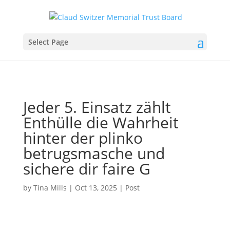
Select Page
Jeder 5. Einsatz zählt
Enthülle die Wahrheit
hinter der plinko
betrugsmasche und
sichere dir faire G
by
Tina Mills
|
Oct 13, 2025
|
Post