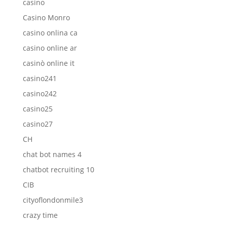
casino
Casino Monro
casino onlina ca
casino online ar
casinò online it
casino241
casino242
casino25
casino27
CH
chat bot names 4
chatbot recruiting 10
CIB
cityoflondonmile3
crazy time