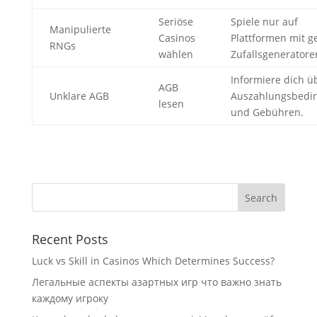
Seriöse
Spiele nur auf
Manipulierte
Casinos
Plattformen mit g
RNGs
wählen
Zufallsgeneratore
Informiere dich ü
AGB
Unklare AGB
Auszahlungsbedi
lesen
und Gebühren.
Recent Posts
Luck vs Skill in Casinos Which Determines Success?
Легальные аспекты азартных игр что важно знать
каждому игроку