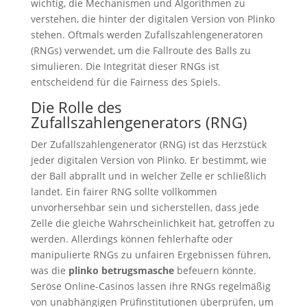
wichtig, die Mechanismen und Algorithmen zu
verstehen, die hinter der digitalen Version von Plinko
stehen. Oftmals werden Zufallszahlengeneratoren
(RNGs) verwendet, um die Fallroute des Balls zu
simulieren. Die Integrität dieser RNGs ist
entscheidend für die Fairness des Spiels.
Die Rolle des
Zufallszahlengenerators (RNG)
Der Zufallszahlengenerator (RNG) ist das Herzstück
jeder digitalen Version von Plinko. Er bestimmt, wie
der Ball abprallt und in welcher Zelle er schließlich
landet. Ein fairer RNG sollte vollkommen
unvorhersehbar sein und sicherstellen, dass jede
Zelle die gleiche Wahrscheinlichkeit hat, getroffen zu
werden. Allerdings können fehlerhafte oder
manipulierte RNGs zu unfairen Ergebnissen führen,
was die
plinko betrugsmasche
befeuern könnte.
Seröse Online-Casinos lassen ihre RNGs regelmäßig
von unabhängigen Prüfinstitutionen überprüfen, um