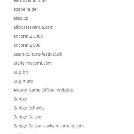
aarhusaffairs.dk
acabelle.de
akss.uz
allboatsavenue.com
ancorallZ 3000
ancorallZ 800
asian-culture-festival.dk
ateliermasomi.com
aug_bh
aug_mars
Aviator Game Official WebSite
Bahigo
Bahigo Schweiz
Bahigo Suisse
Bahigo Suisse – sylvaincathala.com