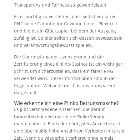
Transparenz und Fairness zu gewährleisten.
Es ist wichtig zu verstehen, dass selbst ein fairer
RNG keine Garantie für Gewinne bietet. Plinko ist
und bleibt ein Glücksspiel, bei dem der Ausgang
zufällig ist. Spieler sollten sich dessen bewusst sein
und verantwortungsbewusst spielen.
Die Überprüfung der Lizenzierung und der
Zertifizierung eines Online-Casinos ist ein wichtiger
Schritt, um sicherzustellen, dass ein fairer RNG
verwendet wird. Diese Informationen sind in der
Regel auf der Webseite des Casinos transparent
dargestellt.
Wie erkenne ich eine Plinko Betrugsmasche?
Es gibt verschiedene Anzeichen, die darauf
hindeuten können, dass eine Plinko Version
manipulativ ist. Eines der häufigsten Anzeichen ist
eine übermäßig hohe Anzahl von Verlusten in kurzer
Zeit. Wenn du wiederholt verlierst, ohne jemals