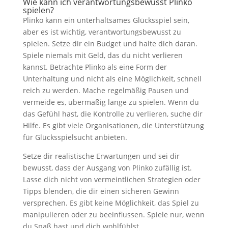
Wie kann ich verantwortungsbewusst Plinko
spielen?
Plinko kann ein unterhaltsames Glücksspiel sein,
aber es ist wichtig, verantwortungsbewusst zu
spielen. Setze dir ein Budget und halte dich daran.
Spiele niemals mit Geld, das du nicht verlieren
kannst. Betrachte Plinko als eine Form der
Unterhaltung und nicht als eine Möglichkeit, schnell
reich zu werden. Mache regelmäßig Pausen und
vermeide es, übermäßig lange zu spielen. Wenn du
das Gefühl hast, die Kontrolle zu verlieren, suche dir
Hilfe. Es gibt viele Organisationen, die Unterstützung
für Glücksspielsucht anbieten.
Setze dir realistische Erwartungen und sei dir
bewusst, dass der Ausgang von Plinko zufällig ist.
Lasse dich nicht von vermeintlichen Strategien oder
Tipps blenden, die dir einen sicheren Gewinn
versprechen. Es gibt keine Möglichkeit, das Spiel zu
manipulieren oder zu beeinflussen. Spiele nur, wenn
du Spaß hast und dich wohlfühlst.