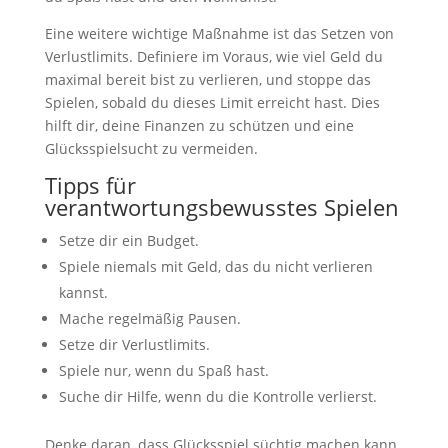
Eine weitere wichtige Maßnahme ist das Setzen von
Verlustlimits. Definiere im Voraus, wie viel Geld du
maximal bereit bist zu verlieren, und stoppe das
Spielen, sobald du dieses Limit erreicht hast. Dies
hilft dir, deine Finanzen zu schützen und eine
Glücksspielsucht zu vermeiden.
Tipps für
verantwortungsbewusstes Spielen
Setze dir ein Budget.
Spiele niemals mit Geld, das du nicht verlieren
kannst.
Mache regelmäßig Pausen.
Setze dir Verlustlimits.
Spiele nur, wenn du Spaß hast.
Suche dir Hilfe, wenn du die Kontrolle verlierst.
Denke daran, dass Glücksspiel süchtig machen kann.