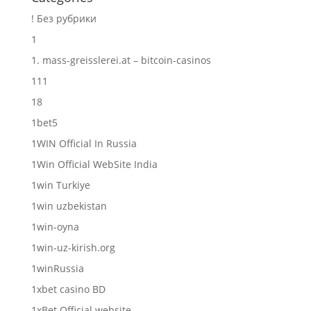
! Без рубрики
1
1. mass-greisslerei.at – bitcoin-casinos
111
18
1bet5
1WIN Official In Russia
1Win Official WebSite India
1win Turkiye
1win uzbekistan
1win-oyna
1win-uz-kirish.org
1winRussia
1xbet casino BD
1xBet Official website