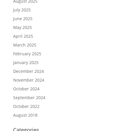
August 2025
July 2025
June 2025
May 2025
April 2025
March 2025
February 2025
January 2025
December 2024
November 2024
October 2024
September 2024
October 2022
August 2018
Categories