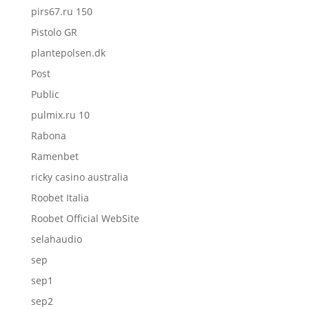
pirs67.ru 150
Pistolo GR
plantepolsen.dk
Post
Public
pulmix.ru 10
Rabona
Ramenbet
ricky casino australia
Roobet Italia
Roobet Official WebSite
selahaudio
sep
sep1
sep2