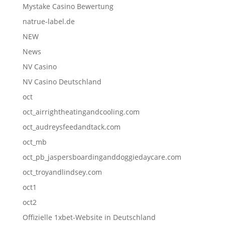
Mystake Casino Bewertung
natrue-label.de
NEW
News
NV Casino
NV Casino Deutschland
oct
oct_airrightheatingandcooling.com
oct_audreysfeedandtack.com
oct_mb
oct_pb_jaspersboardinganddoggiedaycare.com
oct_troyandlindsey.com
oct1
oct2
Offizielle 1xbet-Website in Deutschland