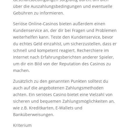
über die Auszahlungsbedingungen und eventuelle
Gebühren zu informieren.
Seriöse Online-Casinos bieten außerdem einen
Kundenservice an, der dir bei Fragen und Problemen
weiterhelfen kann. Teste den Kundenservice, bevor
du echtes Geld einzahlst, um sicherzustellen, dass er
schnell und kompetent reagiert. Recherchiere im
Internet nach Erfahrungsberichten anderer Spieler,
um dir ein Bild von der Reputation des Casinos zu
machen.
Zusätzlich zu den genannten Punkten solltest du
auch auf die angebotenen Zahlungsmethoden
achten. Ein seriöses Casino bietet eine Vielzahl von
sicheren und bequemen Zahlungsmöglichkeiten an,
wie z.B. Kreditkarten, E-Wallets und
Banküberweisungen.
Kriterium