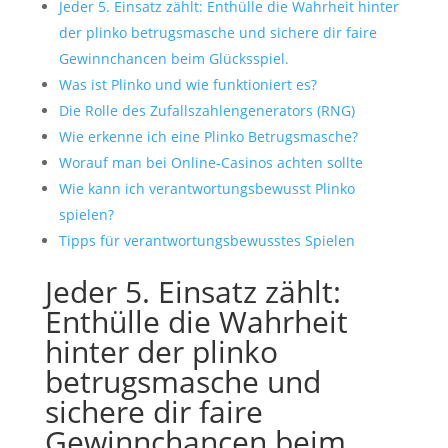
Jeder 5. Einsatz zählt: Enthülle die Wahrheit hinter
der plinko betrugsmasche und sichere dir faire
Gewinnchancen beim Glücksspiel.
Was ist Plinko und wie funktioniert es?
Die Rolle des Zufallszahlengenerators (RNG)
Wie erkenne ich eine Plinko Betrugsmasche?
Worauf man bei Online-Casinos achten sollte
Wie kann ich verantwortungsbewusst Plinko
spielen?
Tipps für verantwortungsbewusstes Spielen
Jeder 5. Einsatz zählt:
Enthülle die Wahrheit
hinter der plinko
betrugsmasche und
sichere dir faire
Gewinnchancen beim