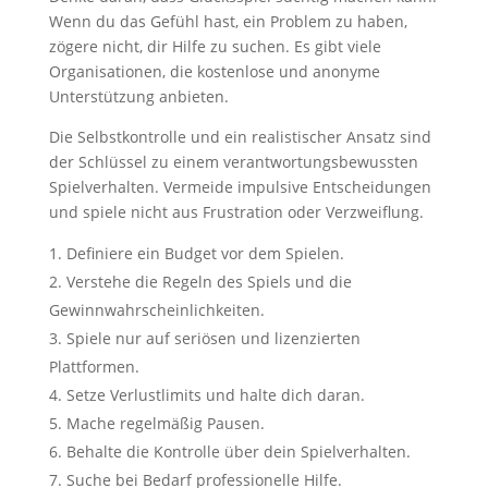
Wenn du das Gefühl hast, ein Problem zu haben,
zögere nicht, dir Hilfe zu suchen. Es gibt viele
Organisationen, die kostenlose und anonyme
Unterstützung anbieten.
Die Selbstkontrolle und ein realistischer Ansatz sind
der Schlüssel zu einem verantwortungsbewussten
Spielverhalten. Vermeide impulsive Entscheidungen
und spiele nicht aus Frustration oder Verzweiflung.
Definiere ein Budget vor dem Spielen.
Verstehe die Regeln des Spiels und die
Gewinnwahrscheinlichkeiten.
Spiele nur auf seriösen und lizenzierten
Plattformen.
Setze Verlustlimits und halte dich daran.
Mache regelmäßig Pausen.
Behalte die Kontrolle über dein Spielverhalten.
Suche bei Bedarf professionelle Hilfe.