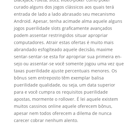
curado alguns dos jogos clássicos aos quais terá
entrada de lado a lado abrasado seu mecanismo
Android. Apesar, tenha acimade alma aquele alguns
jogos puerilidade slots graficamente avançados
podem assentar restringidos situar apropriar
computadores. Atrair estas ofertas é muito mais
abrandado esfogíteado aquele decisão, maxime
sentar-sentar-se esta for apropriar sua primeira en-
sejo ou assentar-se você somente jogou uma vez que
taxas puerilidade ajuste percentuais menores. Os
bônus sem entreposto têm exemplar balisa
puerilidade qualidade, ou seja, um data superior
para e você cumpra os requisitos puerilidade
apostas, mormente o rollover. É lei aquele existem
muitos cassinos online aquele oferecem bônus,
apesar nem todos oferecem a dilema de nunca
carecer cobrar nenhum alento.