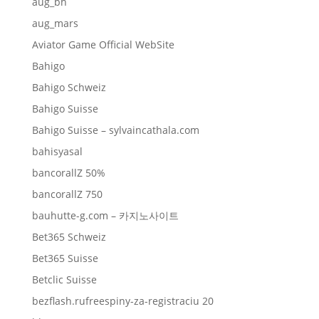
aug_bh
aug_mars
Aviator Game Official WebSite
Bahigo
Bahigo Schweiz
Bahigo Suisse
Bahigo Suisse – sylvaincathala.com
bahisyasal
bancorallZ 50%
bancorallZ 750
bauhutte-g.com – 카지노사이트
Bet365 Schweiz
Bet365 Suisse
Betclic Suisse
bezflash.rufreespiny-za-registraciu 20