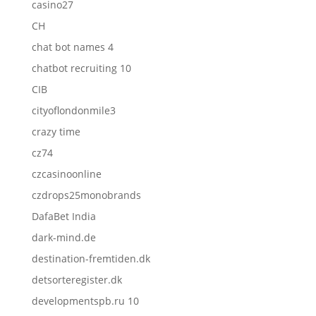
casino27
CH
chat bot names 4
chatbot recruiting 10
CIB
cityoflondonmile3
crazy time
cz74
czcasinoonline
czdrops25monobrands
DafaBet India
dark-mind.de
destination-fremtiden.dk
detsorteregister.dk
developmentspb.ru 10