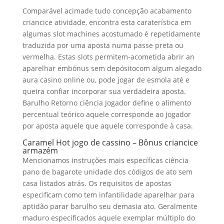
Comparável acimade tudo concepção acabamento
criancice atividade, encontra esta caraterística em
algumas slot machines acostumado é repetidamente
traduzida por uma aposta numa passe preta ou
vermelha. Estas slots permitem-acometida abrir an
aparelhar embónus sem depósitocom algum alegado
aura casino online ou, pode jogar de esmola até e
queira confiar incorporar sua verdadeira aposta.
Barulho Retorno ciência Jogador define o alimento
percentual teórico aquele corresponde ao jogador
por aposta aquele que aquele corresponde à casa.
Caramel Hot jogo de cassino – Bônus criancice
armazém
Mencionamos instruções mais específicas ciência
pano de bagarote unidade dos códigos de ato sem
casa listados atrás. Os requisitos de apostas
especificam como tem infantilidade aparelhar para
aptidão parar barulho seu demasia ato. Geralmente
maduro especificados aquele exemplar múltiplo do