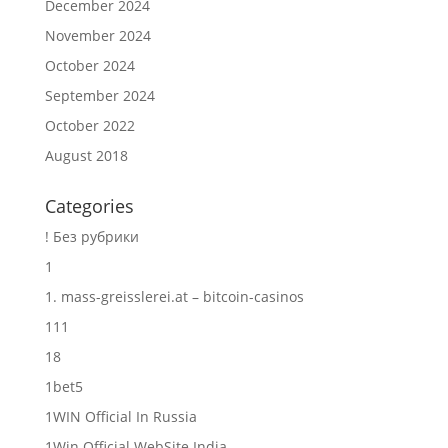
December 2024
November 2024
October 2024
September 2024
October 2022
August 2018
Categories
! Без рубрики
1
1. mass-greisslerei.at – bitcoin-casinos
111
18
1bet5
1WIN Official In Russia
1Win Official WebSite India