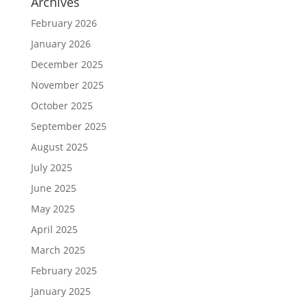
Archives
February 2026
January 2026
December 2025
November 2025
October 2025
September 2025
August 2025
July 2025
June 2025
May 2025
April 2025
March 2025
February 2025
January 2025