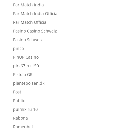
PariMatch India
PariMatch India Official
PariMatch Official
Pasino Casino Schweiz
Pasino Schweiz
pinco
PinUP Casino
pirs67.ru 150
Pistolo GR
plantepolsen.dk
Post
Public
pulmix.ru 10
Rabona
Ramenbet