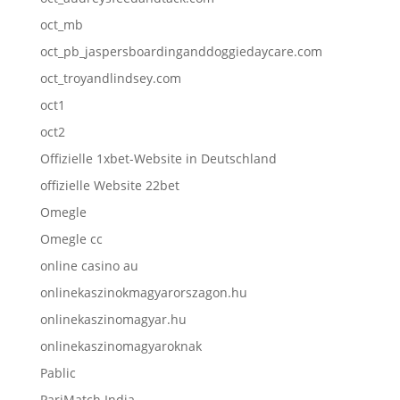
oct_mb
oct_pb_jaspersboardinganddoggiedaycare.com
oct_troyandlindsey.com
oct1
oct2
Offizielle 1xbet-Website in Deutschland
offizielle Website 22bet
Omegle
Omegle cc
online casino au
onlinekaszinokmagyarorszagon.hu
onlinekaszinomagyar.hu
onlinekaszinomagyaroknak
Pablic
PariMatch India