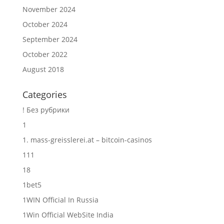
November 2024
October 2024
September 2024
October 2022
August 2018
Categories
! Без рубрики
1
1. mass-greisslerei.at – bitcoin-casinos
111
18
1bet5
1WIN Official In Russia
1Win Official WebSite India