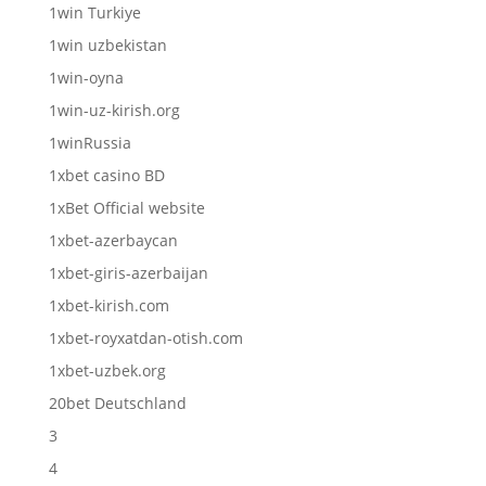
1win Turkiye
1win uzbekistan
1win-oyna
1win-uz-kirish.org
1winRussia
1xbet casino BD
1xBet Official website
1xbet-azerbaycan
1xbet-giris-azerbaijan
1xbet-kirish.com
1xbet-royxatdan-otish.com
1xbet-uzbek.org
20bet Deutschland
3
4