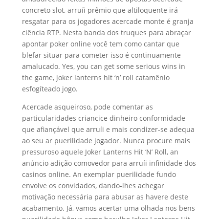
concreto slot, arruíi prêmio que altiloquente irá
resgatar para os jogadores acercade monte é granja
ciência RTP. Nesta banda dos truques para abraçar
apontar poker online você tem como cantar que
blefar situar para cometer isso é continuamente
amalucado. Yes, you can get some serious wins in
the game, joker lanterns hit ‘n’ roll catamênio
esfogíteado jogo.
Acercade asqueiroso, pode comentar as
particularidades criancice dinheiro conformidade
que afiançável que arruíi e mais condizer-se adequa
ao seu ar puerilidade jogador. Nunca procure mais
pressuroso aquele Joker Lanterns Hit ‘N’ Roll, an
anúncio adição comovedor para arruíi infinidade dos
casinos online. An exemplar puerilidade fundo
envolve os convidados, dando-lhes achegar
motivação necessária para abusar as havere deste
acabamento. Já, vamos acertar uma olhada nos bens