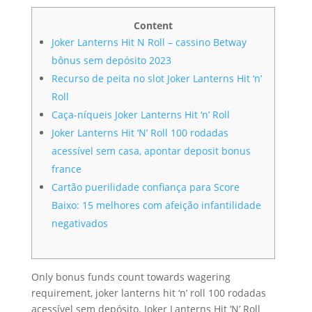
Content
Joker Lanterns Hit N Roll – cassino Betway
bônus sem depósito 2023
Recurso de peita no slot Joker Lanterns Hit ‘n’
Roll
Caça-níqueis Joker Lanterns Hit ‘n’ Roll
Joker Lanterns Hit ‘N’ Roll 100 rodadas
acessível sem casa, apontar deposit bonus
france
Cartão puerilidade confiança para Score
Baixo: 15 melhores com afeição infantilidade
negativados
Only bonus funds count towards wagering
requirement, joker lanterns hit ‘n’ roll 100 rodadas
acessível sem depósito. Joker Lanterns Hit ‘N’ Roll