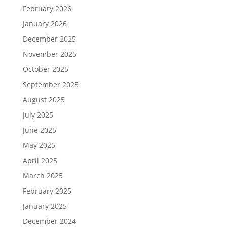
February 2026
January 2026
December 2025
November 2025
October 2025
September 2025
August 2025
July 2025
June 2025
May 2025
April 2025
March 2025
February 2025
January 2025
December 2024