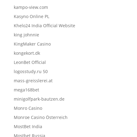
kampo-view.com
Kasyno Online PL
Khelo24 India Official Website
king johnnie
KingMaker Casino
kongekort.dk
LeonBet Official
logosstudy.ru 50
mass-greisslerei.at
mega168bet
minigolfpark-bautzen.de
Monro Casino
Monroe Casino Österreich
MostBet India
Mostbet Russia