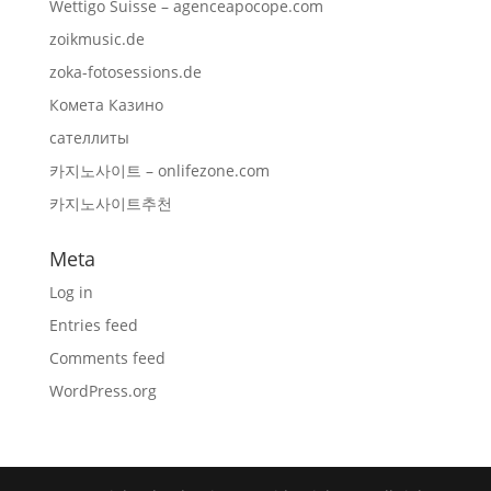
Wettigo Suisse – agenceapocope.com
zoikmusic.de
zoka-fotosessions.de
Комета Казино
сателлиты
카지노사이트 – onlifezone.com
카지노사이트추천
Meta
Log in
Entries feed
Comments feed
WordPress.org