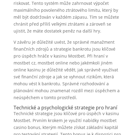
riskovat. Tento systém může zahrnovat výpočet
maximálního povoleného ztrátového limitu, který by
měl být dodržován v každém zápasu. Tím se můžete
chránit před příliš velkými ztrátami a zároveň se
ujistit, že máte dostatek peněz na další hry.
V závěru je důležité uvést, že správné manažment
finančních zdrojů a strategie bankrotu jsou klíčové
pro úspěch hráče v kasinu Mostbet. Při hraní v
mostbet cz, mostbet online nebo jakémkoli jiném
online kasinu je důležité vědět, jak správně využívat
své finanční zdroje a jak se vyhnout rizikům, která
mohou vést k bankrotu. Správné rozhodování a
plánování mohou znamenat rozdíl mezi úspěchem a
neúspěchem v tomto prostředí.
Technické a psychologické strategie pro hraní
Technické strategie jsou klíčové pro úspěch v kasinu
Mostbet. Prvním krokem je využití nabídky mostbet
casino bonus, kterým můžete získat základní kapitál
pro testování strategií. Tento bonus je k dispozici pro