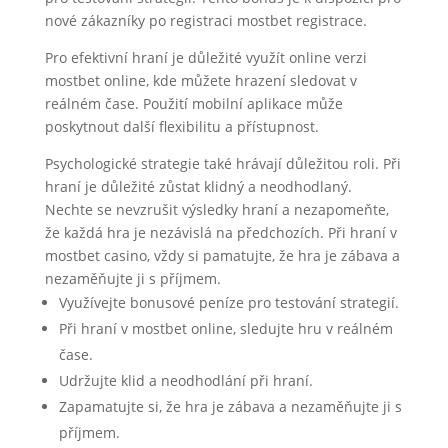
nové zákazníky po registraci mostbet registrace.
Pro efektivní hraní je důležité využít online verzi
mostbet online, kde můžete hrazení sledovat v
reálném čase. Použití mobilní aplikace může
poskytnout další flexibilitu a přístupnost.
Psychologické strategie také hrávají důležitou roli. Při
hraní je důležité zůstat klidný a neodhodlaný.
Nechte se nevzrušit výsledky hraní a nezapomeňte,
že každá hra je nezávislá na předchozích. Při hraní v
mostbet casino, vždy si pamatujte, že hra je zábava a
nezaměňujte ji s příjmem.
Využívejte bonusové peníze pro testování strategií.
Při hraní v mostbet online, sledujte hru v reálném
čase.
Udržujte klid a neodhodlání při hraní.
Zapamatujte si, že hra je zábava a nezaměňujte ji s
příjmem.