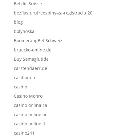
Betclic Suisse
bezflash.rufreespiny-za-registraciu 20
blog
bolyhoska
BoomerangBet Schweiz
bruecke-online.de
Buy Semaglutide
carstendaerr.de
casibom tr
casino
Casino Monro
casino onlina ca
casino online ar
casinò online it
casino241