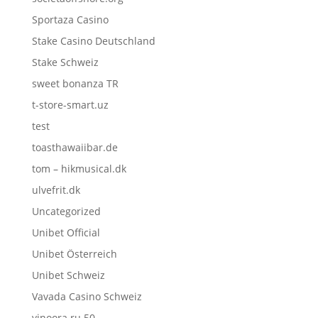
Sportaza Casino
Stake Casino Deutschland
Stake Schweiz
sweet bonanza TR
t-store-smart.uz
test
toasthawaiibar.de
tom – hikmusical.dk
ulvefrit.dk
Uncategorized
Unibet Official
Unibet Österreich
Unibet Schweiz
Vavada Casino Schweiz
vinoora.ru 50