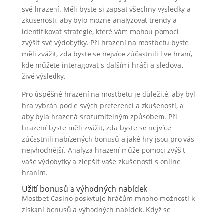
své hrazení. Měli byste si zapsat všechny výsledky a
zkušenosti, aby bylo možné analyzovat trendy a
identifikovat strategie, které vám mohou pomoci
zvýšit své výdobytky. Při hrazení na mostbetu byste
měli zvážit, zda byste se nejvíce zúčastnili live hraní,
kde můžete interagovat s dalšími hráči a sledovat
živé výsledky.
Pro úspěšné hrazení na mostbetu je důležité, aby byl
hra vybrán podle svých preferencí a zkušeností, a
aby byla hrazená srozumitelným způsobem. Při
hrazení byste měli zvážit, zda byste se nejvíce
zúčastnili nabízených bonusů a jaké hry jsou pro vás
nejvhodnější. Analyza hrazení může pomoci zvýšit
vaše výdobytky a zlepšit vaše zkušenosti s online
hraním.
Užití bonusů a výhodných nabídek
Mostbet Casino poskytuje hráčům mnoho možností k
získání bonusů a výhodných nabídek. Když se