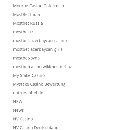
Monroe Casino Österreich
MostBet India
Mostbet Russia
mostbet tr
mostbet-azerbaycan-casino
mostbet-azerbaycan-giris
mostbet-oyna
mostbetcasino.wikimostbet-az
My Stake Casino
Mystake Casino Bewertung
natrue-label.de
NEW
News
NV Casino
NV Casino Deutschland