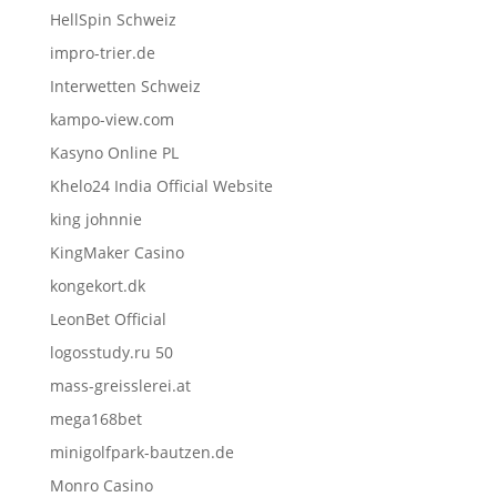
HellSpin Schweiz
impro-trier.de
Interwetten Schweiz
kampo-view.com
Kasyno Online PL
Khelo24 India Official Website
king johnnie
KingMaker Casino
kongekort.dk
LeonBet Official
logosstudy.ru 50
mass-greisslerei.at
mega168bet
minigolfpark-bautzen.de
Monro Casino