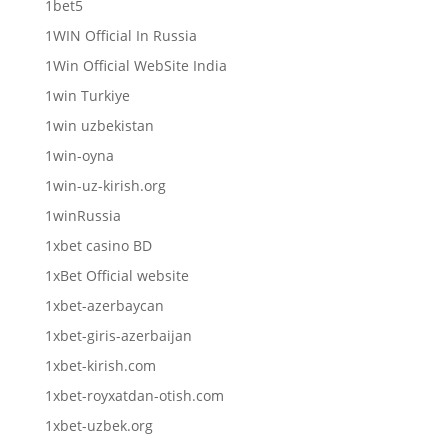
1bet5
1WIN Official In Russia
1Win Official WebSite India
1win Turkiye
1win uzbekistan
1win-oyna
1win-uz-kirish.org
1winRussia
1xbet casino BD
1xBet Official website
1xbet-azerbaycan
1xbet-giris-azerbaijan
1xbet-kirish.com
1xbet-royxatdan-otish.com
1xbet-uzbek.org