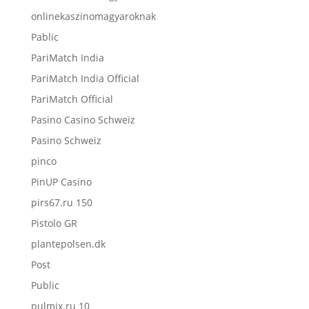
onlinekaszinomagyaroknak
Pablic
PariMatch India
PariMatch India Official
PariMatch Official
Pasino Casino Schweiz
Pasino Schweiz
pinco
PinUP Casino
pirs67.ru 150
Pistolo GR
plantepolsen.dk
Post
Public
pulmix.ru 10