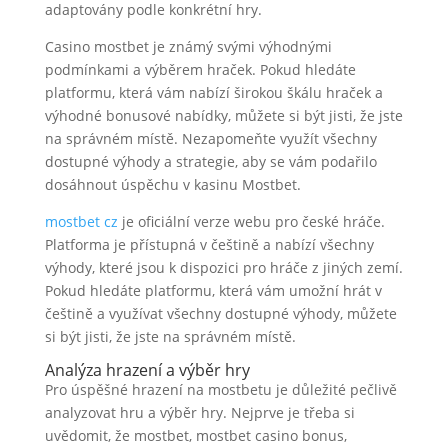
adaptovány podle konkrétní hry.
Casino mostbet je známý svými výhodnými
podmínkami a výběrem hraček. Pokud hledáte
platformu, která vám nabízí širokou škálu hraček a
výhodné bonusové nabídky, můžete si být jisti, že jste
na správném místě. Nezapomeňte využít všechny
dostupné výhody a strategie, aby se vám podařilo
dosáhnout úspěchu v kasinu Mostbet.
mostbet cz
je oficiální verze webu pro české hráče.
Platforma je přístupná v češtině a nabízí všechny
výhody, které jsou k dispozici pro hráče z jiných zemí.
Pokud hledáte platformu, která vám umožní hrát v
češtině a využívat všechny dostupné výhody, můžete
si být jisti, že jste na správném místě.
Analýza hrazení a výběr hry
Pro úspěšné hrazení na mostbetu je důležité pečlivě
analyzovat hru a výběr hry. Nejprve je třeba si
uvědomit, že mostbet, mostbet casino bonus,