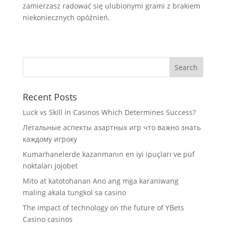
zamierzasz radować się ulubionymi grami z brakiem
niekoniecznych opóźnień.
Recent Posts
Luck vs Skill in Casinos Which Determines Success?
Легальные аспекты азартных игр что важно знать
каждому игроку
Kumarhanelerde kazanmanın en iyi ipuçları ve püf
noktaları jojobet
Mito at katotohanan Ano ang mga karaniwang
maling akala tungkol sa casino
The impact of technology on the future of YBets
Casino casinos