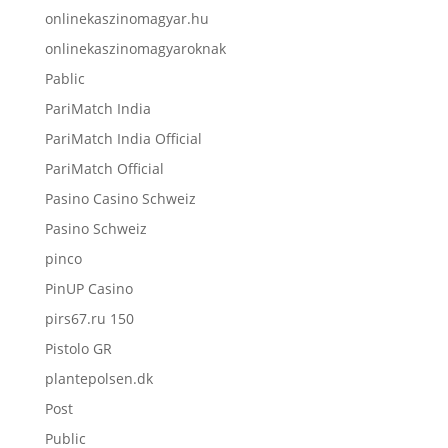
onlinekaszinomagyar.hu
onlinekaszinomagyaroknak
Pablic
PariMatch India
PariMatch India Official
PariMatch Official
Pasino Casino Schweiz
Pasino Schweiz
pinco
PinUP Casino
pirs67.ru 150
Pistolo GR
plantepolsen.dk
Post
Public