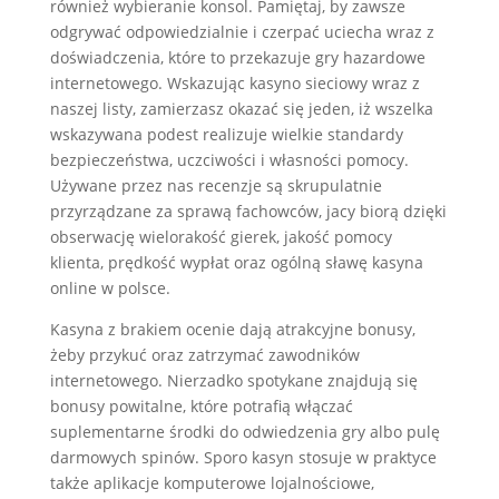
również wybieranie konsol. Pamiętaj, by zawsze
odgrywać odpowiedzialnie i czerpać uciecha wraz z
doświadczenia, które to przekazuje gry hazardowe
internetowego. Wskazując kasyno sieciowy wraz z
naszej listy, zamierzasz okazać się jeden, iż wszelka
wskazywana podest realizuje wielkie standardy
bezpieczeństwa, uczciwości i własności pomocy.
Używane przez nas recenzje są skrupulatnie
przyrządzane za sprawą fachowców, jacy biorą dzięki
obserwację wielorakość gierek, jakość pomocy
klienta, prędkość wypłat oraz ogólną sławę kasyna
online w polsce.
Kasyna z brakiem ocenie dają atrakcyjne bonusy,
żeby przykuć oraz zatrzymać zawodników
internetowego. Nierzadko spotykane znajdują się
bonusy powitalne, które potrafią włączać
suplementarne środki do odwiedzenia gry albo pulę
darmowych spinów. Sporo kasyn stosuje w praktyce
także aplikacje komputerowe lojalnościowe,