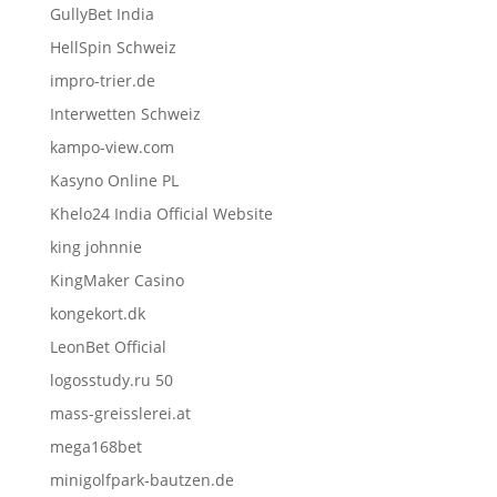
GullyBet India
HellSpin Schweiz
impro-trier.de
Interwetten Schweiz
kampo-view.com
Kasyno Online PL
Khelo24 India Official Website
king johnnie
KingMaker Casino
kongekort.dk
LeonBet Official
logosstudy.ru 50
mass-greisslerei.at
mega168bet
minigolfpark-bautzen.de