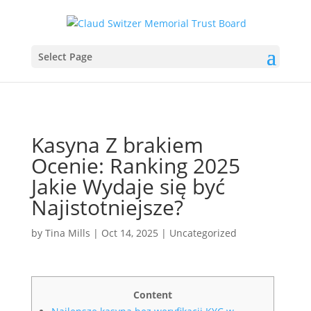
Select Page
Kasyna Z brakiem
Ocenie: Ranking 2025
Jakie Wydaje się być
Najistotniejsze?
by
Tina Mills
|
Oct 14, 2025
|
Uncategorized
Content