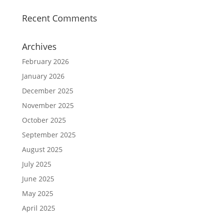
Recent Comments
Archives
February 2026
January 2026
December 2025
November 2025
October 2025
September 2025
August 2025
July 2025
June 2025
May 2025
April 2025