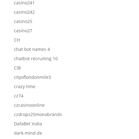
casino241
casino242
casino25
casino27
CH
chat bot names 4
chatbot recruiting 10
CIB
cityoflondonmile3
crazy time
cz74
czcasinoonline
czdrops25monobrands
DafaBet India
dark-mind.de