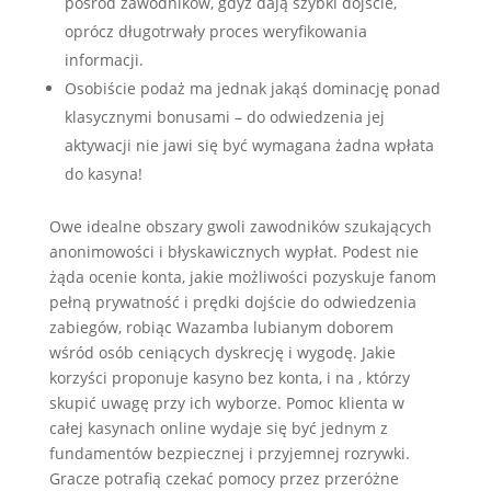
pośród zawodników, gdyż dają szybki dojście,
oprócz długotrwały proces weryfikowania
informacji.
Osobiście podaż ma jednak jakąś dominację ponad
klasycznymi bonusami – do odwiedzenia jej
aktywacji nie jawi się być wymagana żadna wpłata
do kasyna!
Owe idealne obszary gwoli zawodników szukających
anonimowości i błyskawicznych wypłat. Podest nie
żąda ocenie konta, jakie możliwości pozyskuje fanom
pełną prywatność i prędki dojście do odwiedzenia
zabiegów, robiąc Wazamba lubianym doborem
wśród osób ceniących dyskrecję i wygodę. Jakie
korzyści proponuje kasyno bez konta, i na , którzy
skupić uwagę przy ich wyborze. Pomoc klienta w
całej kasynach online wydaje się być jednym z
fundamentów bezpiecznej i przyjemnej rozrywki.
Gracze potrafią czekać pomocy przez przeróżne