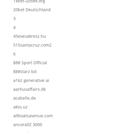
1xbet-uzbek.org
20bet Deutschland
3
4
45evesakresz.hu
515santacruz.com2
6
888 Sport Official
888starz bd
a16z generative ai
aarhusaffairs.dk
acabelle.de
akss.uz
allboatsavenue.com
ancorallZ 3000