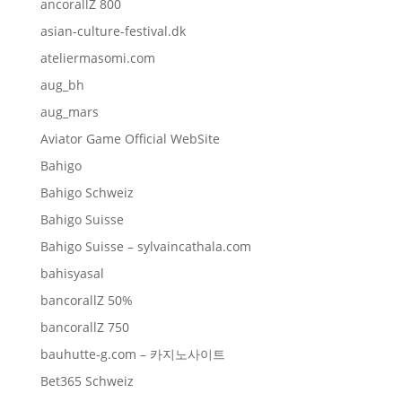
ancorallZ 800
asian-culture-festival.dk
ateliermasomi.com
aug_bh
aug_mars
Aviator Game Official WebSite
Bahigo
Bahigo Schweiz
Bahigo Suisse
Bahigo Suisse – sylvaincathala.com
bahisyasal
bancorallZ 50%
bancorallZ 750
bauhutte-g.com – 카지노사이트
Bet365 Schweiz