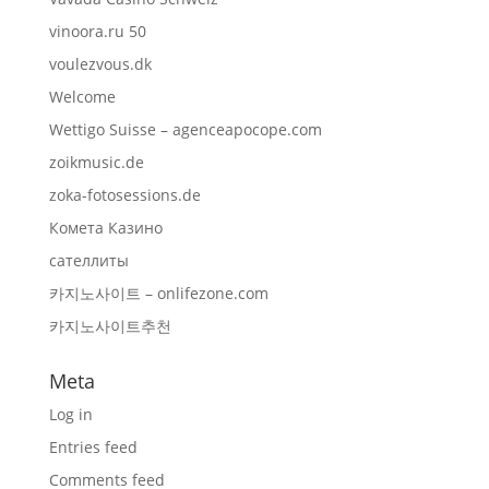
vinoora.ru 50
voulezvous.dk
Welcome
Wettigo Suisse – agenceapocope.com
zoikmusic.de
zoka-fotosessions.de
Комета Казино
сателлиты
카지노사이트 – onlifezone.com
카지노사이트추천
Meta
Log in
Entries feed
Comments feed