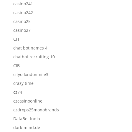
casino241
casino242
casino25
casino27
CH
chat bot names 4
chatbot recruiting 10
CIB
cityoflondonmile3
crazy time
cz74
czcasinoonline
czdrops25monobrands
DafaBet India
dark-mind.de