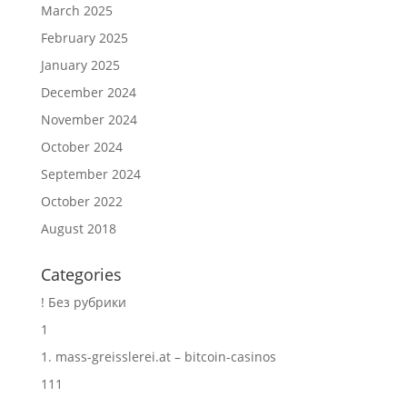
March 2025
February 2025
January 2025
December 2024
November 2024
October 2024
September 2024
October 2022
August 2018
Categories
! Без рубрики
1
1. mass-greisslerei.at – bitcoin-casinos
111