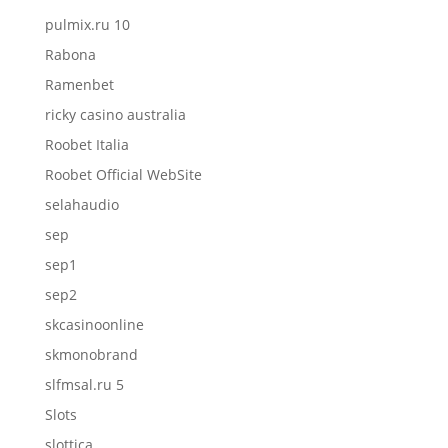
pulmix.ru 10
Rabona
Ramenbet
ricky casino australia
Roobet Italia
Roobet Official WebSite
selahaudio
sep
sep1
sep2
skcasinoonline
skmonobrand
slfmsal.ru 5
Slots
slottica