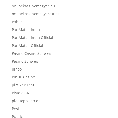
onlinekaszinomagyar.hu
onlinekaszinomagyaroknak
Pablic
PariMatch India
PariMatch India Official
PariMatch Official
Pasino Casino Schweiz
Pasino Schweiz
pinco
PinUP Casino
pirs67.ru 150
Pistolo GR
plantepolsen.dk
Post
Public