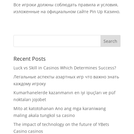
Все игроки должны соблюдать правила и условия,
изложенные на официальном сайте Pin Up Казино.
Recent Posts
Luck vs Skill in Casinos Which Determines Success?
Легальные аспекты азартных игр что важно знать
каждому игроку
Kumarhanelerde kazanmanın en iyi ipuçları ve püf
noktaları jojobet
Mito at katotohanan Ano ang mga karaniwang
maling akala tungkol sa casino
The impact of technology on the future of YBets
Casino casinos