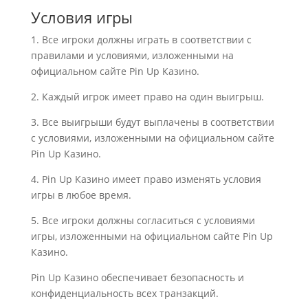
Условия игры
1. Все игроки должны играть в соответствии с
правилами и условиями, изложенными на
официальном сайте Pin Up Казино.
2. Каждый игрок имеет право на один выигрыш.
3. Все выигрыши будут выплачены в соответствии
с условиями, изложенными на официальном сайте
Pin Up Казино.
4. Pin Up Казино имеет право изменять условия
игры в любое время.
5. Все игроки должны согласиться с условиями
игры, изложенными на официальном сайте Pin Up
Казино.
Pin Up Казино обеспечивает безопасность и
конфиденциальность всех транзакций.