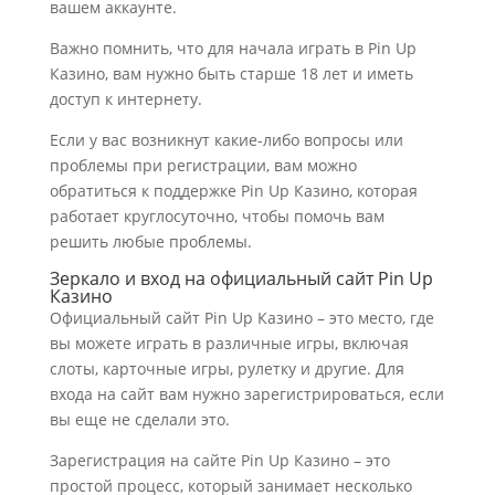
вашем аккаунте.
Важно помнить, что для начала играть в Pin Up
Казино, вам нужно быть старше 18 лет и иметь
доступ к интернету.
Если у вас возникнут какие-либо вопросы или
проблемы при регистрации, вам можно
обратиться к поддержке Pin Up Казино, которая
работает круглосуточно, чтобы помочь вам
решить любые проблемы.
Зеркало и вход на официальный сайт Pin Up
Казино
Официальный сайт Pin Up Казино – это место, где
вы можете играть в различные игры, включая
слоты, карточные игры, рулетку и другие. Для
входа на сайт вам нужно зарегистрироваться, если
вы еще не сделали это.
Зарегистрация на сайте Pin Up Казино – это
простой процесс, который занимает несколько