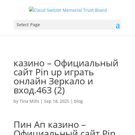
Select Page
казино – Официальный
сайт Pin up играть
онлайн Зеркало и
вход.463 (2)
by
Tina Mills
|
Sep 18, 2025
|
blog
Пин Ап казино –
Официальный сайт Pin