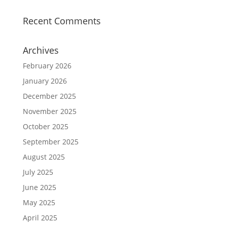
Recent Comments
Archives
February 2026
January 2026
December 2025
November 2025
October 2025
September 2025
August 2025
July 2025
June 2025
May 2025
April 2025