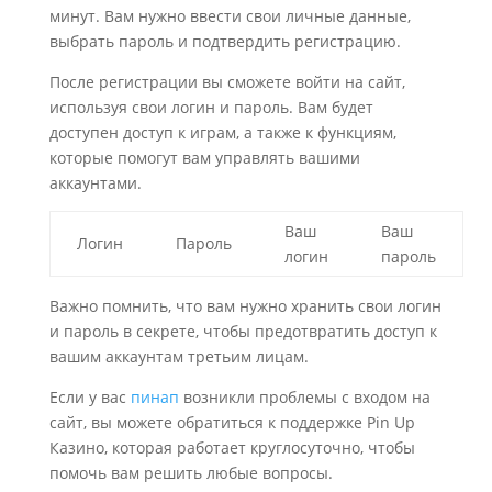
минут. Вам нужно ввести свои личные данные,
выбрать пароль и подтвердить регистрацию.
После регистрации вы сможете войти на сайт,
используя свои логин и пароль. Вам будет
доступен доступ к играм, а также к функциям,
которые помогут вам управлять вашими
аккаунтами.
Ваш
Ваш
Логин
Пароль
логин
пароль
Важно помнить, что вам нужно хранить свои логин
и пароль в секрете, чтобы предотвратить доступ к
вашим аккаунтам третьим лицам.
Если у вас
пинап
возникли проблемы с входом на
сайт, вы можете обратиться к поддержке Pin Up
Казино, которая работает круглосуточно, чтобы
помочь вам решить любые вопросы.