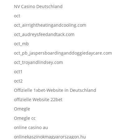
NV Casino Deutschland
oct
oct_airrightheatingandcooling.com
oct_audreysfeedandtack.com
oct_mb
oct_pb_jaspersboardinganddoggiedaycare.com
oct_troyandlindsey.com
oct1
oct2
Offizielle 1xbet-Website in Deutschland
offizielle Website 22bet
Omegle
Omegle cc
online casino au
onlinekaszinokmagyarorszagon.hu