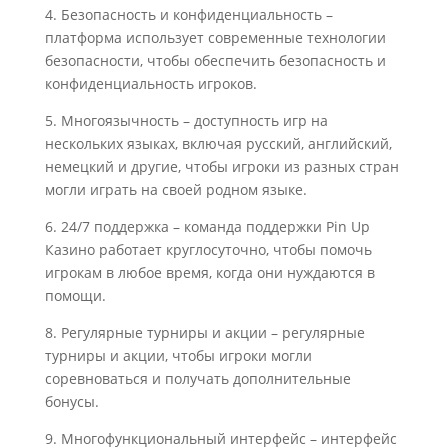
4. Безопасность и конфиденциальность –
платформа использует современные технологии
безопасности, чтобы обеспечить безопасность и
конфиденциальность игроков.
5. Многоязычность – доступность игр на
нескольких языках, включая русский, английский,
немецкий и другие, чтобы игроки из разных стран
могли играть на своей родном языке.
6. 24/7 поддержка – команда поддержки Pin Up
Казино работает круглосуточно, чтобы помочь
игрокам в любое время, когда они нуждаются в
помощи.
8. Регулярные турниры и акции – регулярные
турниры и акции, чтобы игроки могли
соревноваться и получать дополнительные
бонусы.
9. Многофункциональный интерфейс – интерфейс