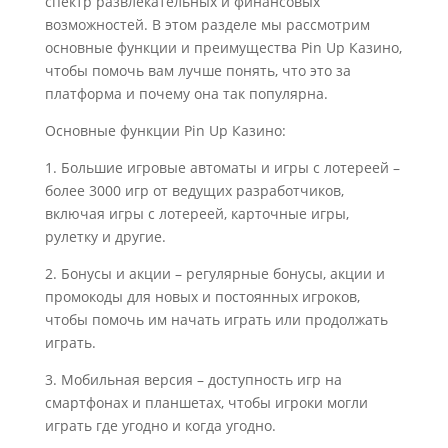
спектр развлекательных и финансовых
возможностей. В этом разделе мы рассмотрим
основные функции и преимущества Pin Up Казино,
чтобы помочь вам лучше понять, что это за
платформа и почему она так популярна.
Основные функции Pin Up Казино:
1. Большие игровые автоматы и игры с лотереей –
более 3000 игр от ведущих разработчиков,
включая игры с лотереей, карточные игры,
рулетку и другие.
2. Бонусы и акции – регулярные бонусы, акции и
промокоды для новых и постоянных игроков,
чтобы помочь им начать играть или продолжать
играть.
3. Мобильная версия – доступность игр на
смартфонах и планшетах, чтобы игроки могли
играть где угодно и когда угодно.