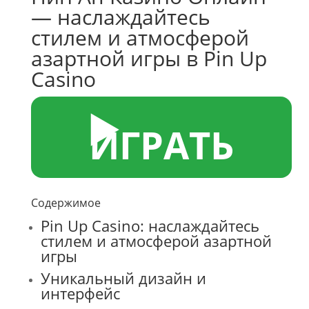
— наслаждайтесь
стилем и атмосферой
азартной игры в Pin Up
Casino
▶️
ИГРАТЬ
Содержимое
Pin Up Casino: наслаждайтесь
стилем и атмосферой азартной
игры
Уникальный дизайн и
интерфейс