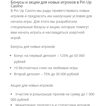
Бонусы и акции для новых игроков в Pin Up
Casino
В Pin Up Casino мы рады приветствовать новых
игроков и предлагать им наилучшие условия для
начала игры. Для этого мы разработали
специальные бонусы и акции, которые помогут
вам начать играть и наслаждаться азартной
игрой.
Бонусы для новых игроков:
Бонус на первый депозит – 125% до 50 000
рублей
10 бесплатных спин на любимые игры
Второй депозит – 75% до 30 000 рублей
Акции для новых игроков:
Участие в розыгрыше призов на сумму до 1 000
000 рублей
Мониторинг прогресса и статистики игроков