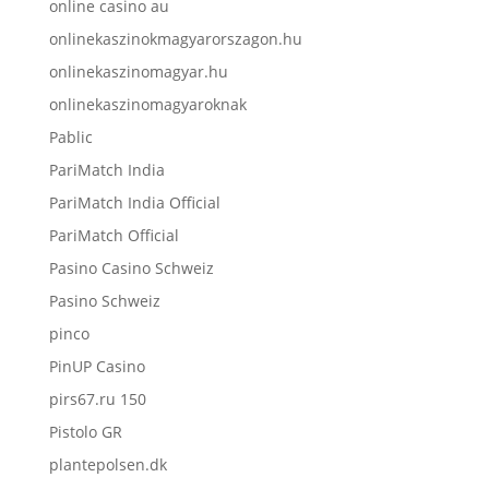
online casino au
onlinekaszinokmagyarorszagon.hu
onlinekaszinomagyar.hu
onlinekaszinomagyaroknak
Pablic
PariMatch India
PariMatch India Official
PariMatch Official
Pasino Casino Schweiz
Pasino Schweiz
pinco
PinUP Casino
pirs67.ru 150
Pistolo GR
plantepolsen.dk