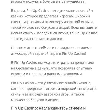
игрокам получать бонусы и преимущества.
В целом, Pin Up Casino – это уникальное онлайн-
казино, которое предлагает игрокам широкий
спектр игр, стиль и атмосферу азартной игры, а
также множество бонусов и акций. Если вы ищете
новый способ насладиться игрой, то Pin Up Casino
– это идеальное место для вас.
Начните играть сейчас и насладьтесь стилем и
атмосферой азартной игры в Pin Up Casino!
В Pin Up Casino вы можете играть на деньги или
на бесплатные деньги, что позволяет опытным
игрокам и новичкам равными условиями.
Pin Up Casino – это уникальное онлайн-казино,
которое предлагает игрокам широкий спектр игр,
стиль и атмосферу азартной игры, а также
множество бонусов и акций.
Pin Up Casino: наслаждайтесь стилем и