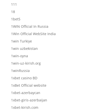
111
18
1bet5
1WIN Official In Russia
1Win Official WebSite India
1win Turkiye
1win uzbekistan
1win-oyna
1win-uz-kirish.org
1winRussia
1xbet casino BD
1xBet Official website
1xbet-azerbaycan
1xbet-giris-azerbaijan
1xbet-kirish.com