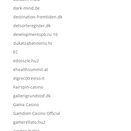
dark-mind.de
destination-fremtiden.dk
detsorteregister.dk
developmentspb.ru 10
dukatzabanovinu.hr
EC
edosszie.hu2
ehealthsummit.at
elgrecotreviso.it
Fairspin-casino
gallerigrundstof.dk
Gama Casino
Gamdom Casino Official
gamerellato.hu2
garden2table