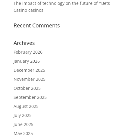
The impact of technology on the future of YBets
Casino casinos
Recent Comments
Archives
February 2026
January 2026
December 2025
November 2025
October 2025
September 2025
August 2025
July 2025
June 2025
May 2025