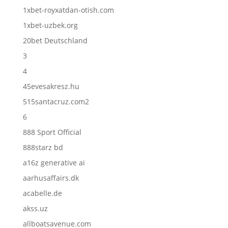
1xbet-royxatdan-otish.com
1xbet-uzbek.org
20bet Deutschland
3
4
45evesakresz.hu
515santacruz.com2
6
888 Sport Official
888starz bd
a16z generative ai
aarhusaffairs.dk
acabelle.de
akss.uz
allboatsavenue.com