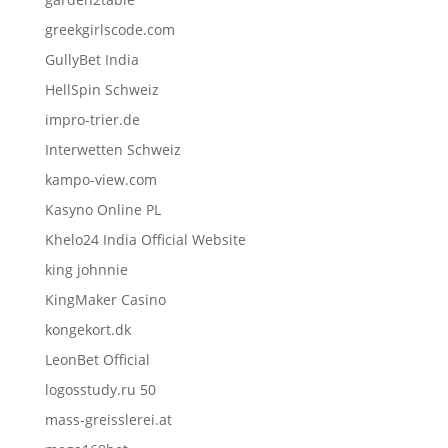
greekgirlscode.com
GullyBet India
HellSpin Schweiz
impro-trier.de
Interwetten Schweiz
kampo-view.com
Kasyno Online PL
Khelo24 India Official Website
king johnnie
KingMaker Casino
kongekort.dk
LeonBet Official
logosstudy.ru 50
mass-greisslerei.at