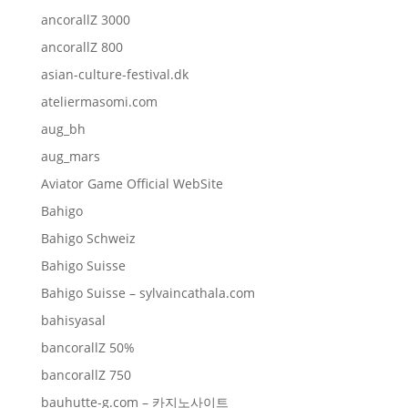
ancorallZ 3000
ancorallZ 800
asian-culture-festival.dk
ateliermasomi.com
aug_bh
aug_mars
Aviator Game Official WebSite
Bahigo
Bahigo Schweiz
Bahigo Suisse
Bahigo Suisse – sylvaincathala.com
bahisyasal
bancorallZ 50%
bancorallZ 750
bauhutte-g.com – 카지노사이트