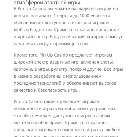
атмосферой азартной игры
В Pin Up Casino вы можете насладиться игрой на
деньги, начиная с 1 евро, и до 1000 евро, что
обеспечивает доступность игры для игроков с
любым бюджетом. Кроме того, казино предлагает
широкий спектр бонусов и акций, которые помогут
вам начать игру с преимуществом.
Кроме того, Pin Up Casino предлагает игрокам
широкий спектр азартных игр, включая слоты,
карточные игры, рулетку, покер и другие. Все игры
в казино разработаны с использованием
последних технологий и обеспечивают высокое
качество и безопасность игры.
Pin Up Casino также предлагает игрокам
возможность играть на мобильных устройствах,
что обеспечивает доступность игры в любом
месте и в любое время. Кроме того, казино
предлагает игрокам возможность играть с любым
устройством, включая компьютер, смартфон или