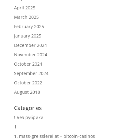
April 2025
March 2025
February 2025
January 2025
December 2024
November 2024
October 2024
September 2024
October 2022
August 2018
Categories
! Без рубрики
1
1. mass-greisslerei.at – bitcoin-casinos