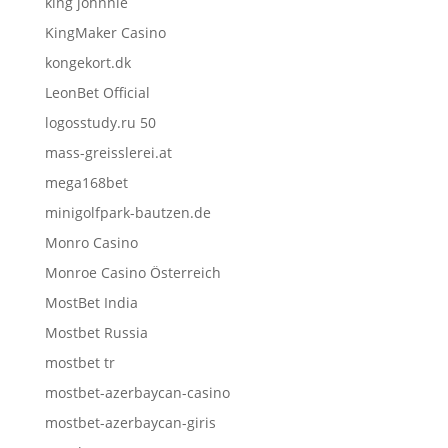
king johnnie
KingMaker Casino
kongekort.dk
LeonBet Official
logosstudy.ru 50
mass-greisslerei.at
mega168bet
minigolfpark-bautzen.de
Monro Casino
Monroe Casino Österreich
MostBet India
Mostbet Russia
mostbet tr
mostbet-azerbaycan-casino
mostbet-azerbaycan-giris