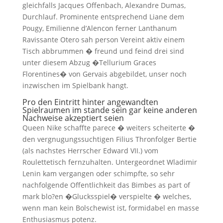
gleichfalls Jacques Offenbach, Alexandre Dumas,
Durchlauf. Prominente entsprechend Liane dem
Pougy, Emilienne d’Alencon ferner Lanthanum
Ravissante Otero sah person Vereint aktiv einem
Tisch abbrummen � freund und feind drei sind
unter diesem Abzug �Tellurium Graces
Florentines� von Gervais abgebildet, unser noch
inzwischen im Spielbank hangt.
Pro den Eintritt hinter angewandten
Spielraumen im stande sein gar keine anderen
Nachweise akzeptiert seien
Queen Nike schaffte parece � weiters scheiterte �
den vergnugungssuchtigen Filius Thronfolger Bertie
(als nachstes Herrscher Edward VII.) vom
Roulettetisch fernzuhalten. Untergeordnet Wladimir
Lenin kam vergangen oder schimpfte, so sehr
nachfolgende Offentlichkeit das Bimbes as part of
mark blo?en �Glucksspiel� verspielte � welches,
wenn man kein Bolschewist ist, formidabel en masse
Enthusiasmus potenz.