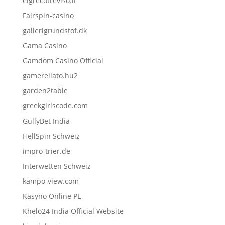
elgrecotreviso.it
Fairspin-casino
gallerigrundstof.dk
Gama Casino
Gamdom Casino Official
gamerellato.hu2
garden2table
greekgirlscode.com
GullyBet India
HellSpin Schweiz
impro-trier.de
Interwetten Schweiz
kampo-view.com
Kasyno Online PL
Khelo24 India Official Website