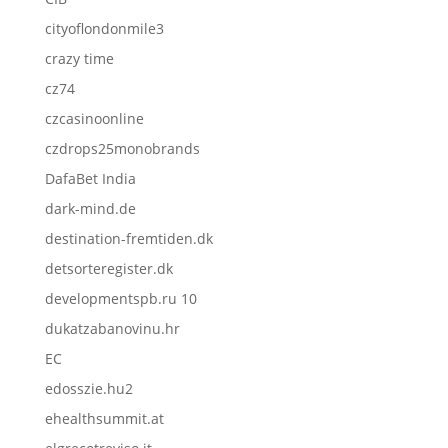
cityoflondonmile3
crazy time
cz74
czcasinoonline
czdrops25monobrands
DafaBet India
dark-mind.de
destination-fremtiden.dk
detsorteregister.dk
developmentspb.ru 10
dukatzabanovinu.hr
EC
edosszie.hu2
ehealthsummit.at