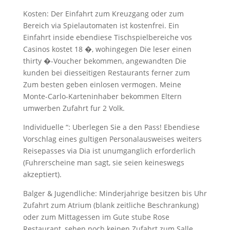
Kosten: Der Einfahrt zum Kreuzgang oder zum
Bereich via Spielautomaten ist kostenfrei. Ein
Einfahrt inside ebendiese Tischspielbereiche vos
Casinos kostet 18 �, wohingegen Die leser einen
thirty �-Voucher bekommen, angewandten Die
kunden bei diesseitigen Restaurants ferner zum
Zum besten geben einlosen vermogen. Meine
Monte-Carlo-Karteninhaber bekommen Eltern
umwerben Zufahrt fur 2 Volk.
Individuelle “: Uberlegen Sie a den Pass! Ebendiese
Vorschlag eines gultigen Personalausweises weiters
Reisepasses via Dia ist unumganglich erforderlich
(Fuhrerscheine man sagt, sie seien keineswegs
akzeptiert).
Balger & Jugendliche: Minderjahrige besitzen bis Uhr
Zufahrt zum Atrium (blank zeitliche Beschrankung)
oder zum Mittagessen im Gute stube Rose
Restaurant, sehen noch keinen Zufahrt zum Salle