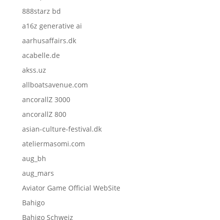
888starz bd
a16z generative ai
aarhusaffairs.dk
acabelle.de
akss.uz
allboatsavenue.com
ancorallZ 3000
ancorallZ 800
asian-culture-festival.dk
ateliermasomi.com
aug_bh
aug_mars
Aviator Game Official WebSite
Bahigo
Bahigo Schweiz