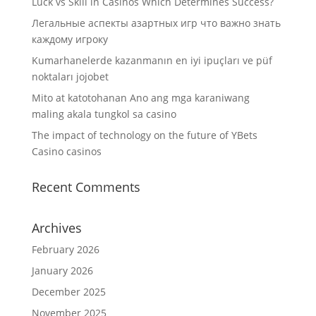
Luck vs Skill in Casinos Which Determines Success?
Легальные аспекты азартных игр что важно знать
каждому игроку
Kumarhanelerde kazanmanın en iyi ipuçları ve püf
noktaları jojobet
Mito at katotohanan Ano ang mga karaniwang
maling akala tungkol sa casino
The impact of technology on the future of YBets
Casino casinos
Recent Comments
Archives
February 2026
January 2026
December 2025
November 2025