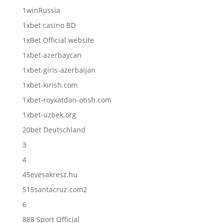
1winRussia
1xbet casino BD
1xBet Official website
1xbet-azerbaycan
1xbet-giris-azerbaijan
1xbet-kirish.com
1xbet-royxatdan-otish.com
1xbet-uzbek.org
20bet Deutschland
3
4
45evesakresz.hu
515santacruz.com2
6
888 Sport Official