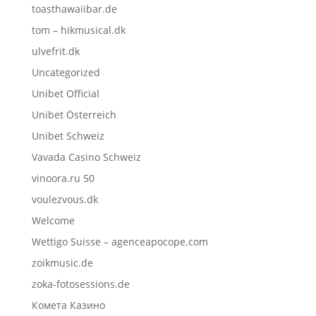
toasthawaiibar.de
tom – hikmusical.dk
ulvefrit.dk
Uncategorized
Unibet Official
Unibet Österreich
Unibet Schweiz
Vavada Casino Schweiz
vinoora.ru 50
voulezvous.dk
Welcome
Wettigo Suisse – agenceapocope.com
zoikmusic.de
zoka-fotosessions.de
Комета Казино