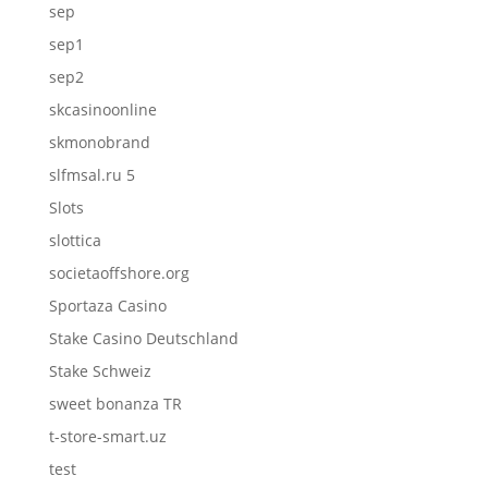
sep
sep1
sep2
skcasinoonline
skmonobrand
slfmsal.ru 5
Slots
slottica
societaoffshore.org
Sportaza Casino
Stake Casino Deutschland
Stake Schweiz
sweet bonanza TR
t-store-smart.uz
test