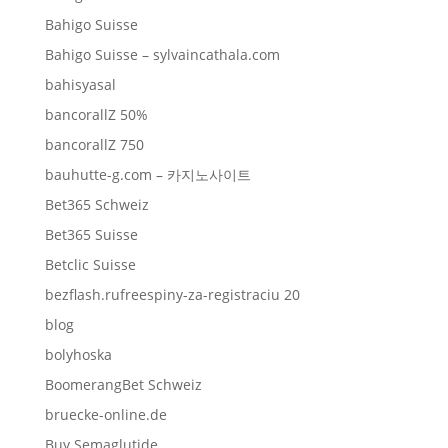
Bahigo Suisse
Bahigo Suisse – sylvaincathala.com
bahisyasal
bancorallZ 50%
bancorallZ 750
bauhutte-g.com – 카지노사이트
Bet365 Schweiz
Bet365 Suisse
Betclic Suisse
bezflash.rufreespiny-za-registraciu 20
blog
bolyhoska
BoomerangBet Schweiz
bruecke-online.de
Buy Semaglutide