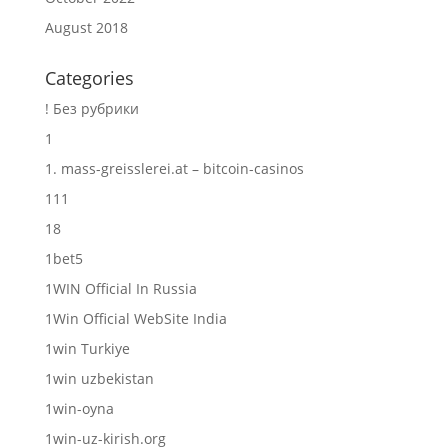
August 2018
Categories
! Без рубрики
1
1. mass-greisslerei.at – bitcoin-casinos
111
18
1bet5
1WIN Official In Russia
1Win Official WebSite India
1win Turkiye
1win uzbekistan
1win-oyna
1win-uz-kirish.org