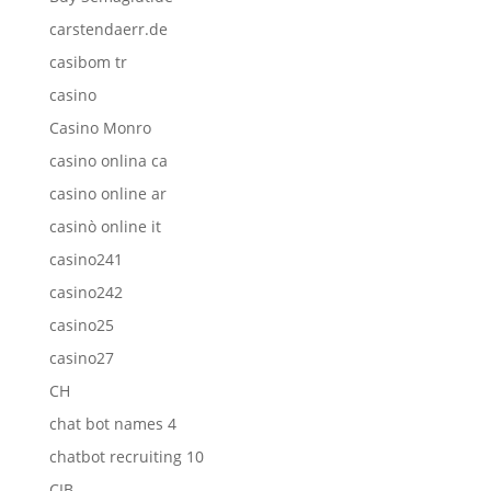
carstendaerr.de
casibom tr
casino
Casino Monro
casino onlina ca
casino online ar
casinò online it
casino241
casino242
casino25
casino27
CH
chat bot names 4
chatbot recruiting 10
CIB