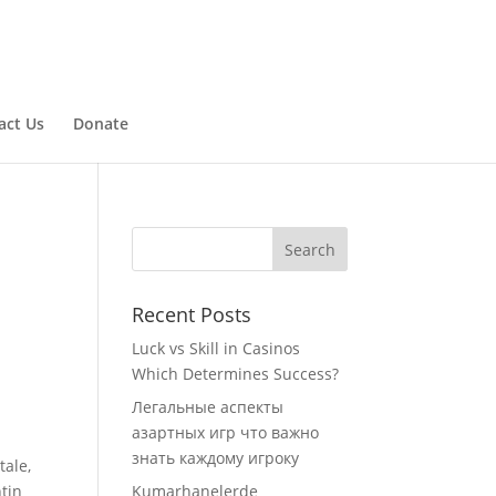
act Us
Donate
Recent Posts
Luck vs Skill in Casinos
Which Determines Success?
Легальные аспекты
азартных игр что важно
знать каждому игроку
tale,
ntin
Kumarhanelerde