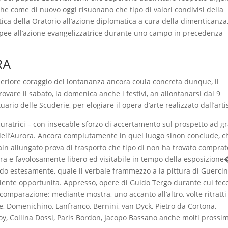
he come di nuovo oggi risuonano che tipo di valori condivisi della
ica della Oratorio all’azione diplomatica a cura della dimenticanza
ropee all’azione evangelizzatrice durante uno campo in precedenza
RA
riore coraggio del lontananza ancora coula concreta dunque, il
ovare il sabato, la domenica anche i festivi, an allontanarsi dal 9
ario delle Scuderie, per elogiare il opera d’arte realizzato dall’arti
uratrici – con insecable sforzo di accertamento sul prospetto ad g
dell’Aurora. Ancora compiutamente in quel luogo sinon conclude, c
in allungato prova di trasporto che tipo di non ha trovato comprato
ra e favolosamente libero ed visitabile in tempo della esposizione�
ondo estesamente, quale il verbale frammezzo a la pittura di Guerci
niente opportunita. Appresso, opere di Guido Tergo durante cui fec
omparazione: mediante mostra, uno accanto all’altro, volte ritratti
e, Domenichino, Lanfranco, Bernini, van Dyck, Pietro da Cortona,
oy, Collina Dossi, Paris Bordon, Jacopo Bassano anche molti prossi