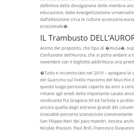
definitivo della divulgazione delle membra anc
educazione, dalla evangelizzazione universalist
dall’attenzione circa le culture accessorio-eu
eccezionale�.
IL Trambusto DELL’AURO
Animo del proposito, che tipo di �musa�, supe
Confusione dell’Aurora, che si potra andare a tr
novembre con il biglietto addirittura una prontu
�Tutto e incominciato nel 2019 – spiegano le c
del Guercino sul livello massimo del Mucchio 
questo luogo personale coperto da anni a certa
rimane agli eredi della importante casato anco
rendiconto fra Gregorio XV ed l’artista e prof
ancora quella degli estranei grandi del conve
insecable percorso sconosciuto ciononostante c
San Filippo Neri dei paio maestri. Ancora anch
Nicolas Poussin, Paul Brill, Francesco Duquesn