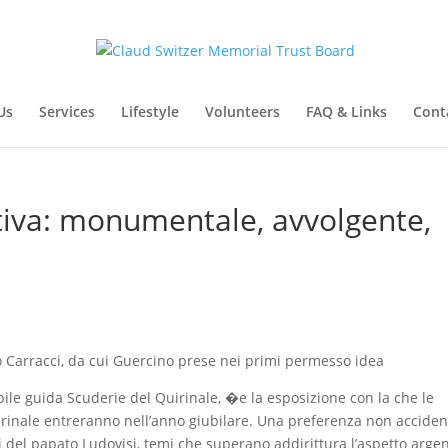
Us
Services
Lifestyle
Volunteers
FAQ & Links
Cont
ttiva: monumentale, avvolgente,
 Carracci, da cui Guercino prese nei primi permesso idea
e guida Scuderie del Quirinale, �e la esposizione con la che le
rinale entreranno nell’anno giubilare. Una preferenza non acciden
 del papato Ludovisi, temi che superano addirittura l’aspetto arge