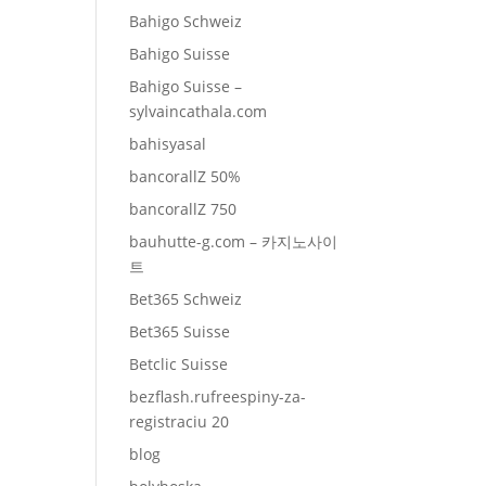
Bahigo Schweiz
Bahigo Suisse
Bahigo Suisse –
sylvaincathala.com
bahisyasal
bancorallZ 50%
bancorallZ 750
bauhutte-g.com – 카지노사이
트
Bet365 Schweiz
Bet365 Suisse
Betclic Suisse
bezflash.rufreespiny-za-
registraciu 20
blog