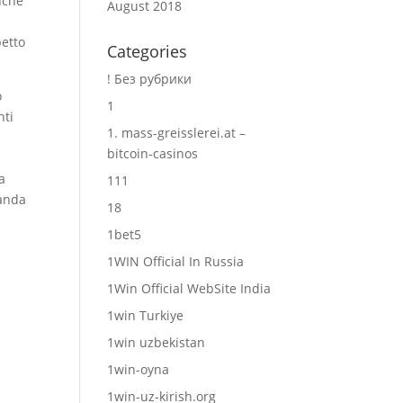
nche
August 2018
petto
Categories
! Без рубрики
o
1
nti
1. mass-greisslerei.at –
bitcoin-casinos
a
111
randa
18
1bet5
1WIN Official In Russia
1Win Official WebSite India
1win Turkiye
1win uzbekistan
1win-oyna
1win-uz-kirish.org