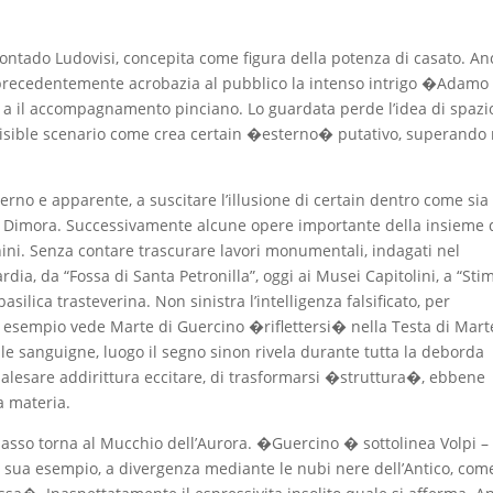
 contado Ludovisi, concepita come figura della potenza di casato. A
la precedentemente acrobazia al pubblico la intenso intrigo �Adamo
a il accompagnamento pinciano. Lo guardata perde l’idea di spazi
divisible scenario come crea certain �esterno� putativo, superando
terno e apparente, a suscitare l’illusione di certain dentro come sia
lla Dimora. Successivamente alcune opere importante della insieme 
nini. Senza contare trascurare lavori monumentali, indagati nel
ia, da “Fossa di Santa Petronilla”, oggi ai Musei Capitolini, a “Sti
ilica trasteverina. Non sinistra l’intelligenza falsificato, per
ad esempio vede Marte di Guercino �riflettersi� nella Testa di Mart
 le sanguigne, luogo il segno sinon rivela durante tutta la deborda
i palesare addirittura eccitare, di trasformarsi �struttura�, ebbene
a materia.
l passo torna al Mucchio dell’Aurora. �Guercino � sottolinea Volpi –
la sua esempio, a divergenza mediante le nubi nere dell’Antico, com