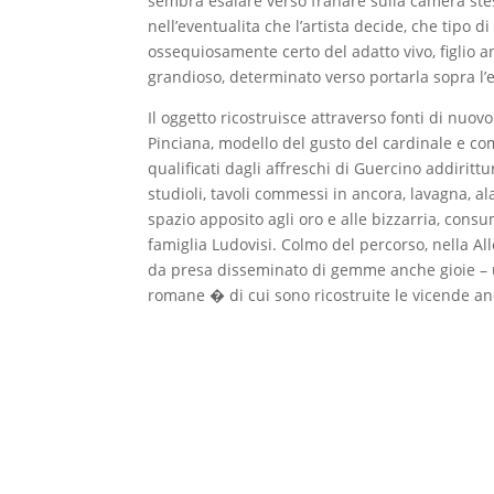
sembra esalare verso franare sulla camera stes
nell’eventualita che l’artista decide, che tipo di 
ossequiosamente certo del adatto vivo, figlio a
grandioso, determinato verso portarla sopra l’e
Il oggetto ricostruisce attraverso fonti di nuov
Pinciana, modello del gusto del cardinale e com
qualificati dagli affreschi di Guercino addiritt
studioli, tavoli commessi in ancora, lavagna, a
spazio apposito agli oro e alle bizzarria, con
famiglia Ludovisi. Colmo del percorso, nella A
da presa disseminato di gemme anche gioie – u
romane � di cui sono ricostruite le vicende anc