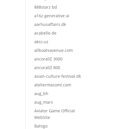
888starz bd
a16z generative ai
aarhusaffairs.dk
acabelle.de
akss.uz
allboatsavenue.com
ancorallZ 3000
ancorallZ 800
asian-culture-festival.dk
ateliermasomi.com
aug_bh
aug_mars
Aviator Game Official
WebSite
Bahigo