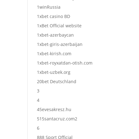
1winRussia
1xbet casino BD
1xBet Official website
1xbet-azerbaycan
1xbet-giris-azerbaijan
1xbet-kirish.com
1xbet-royxatdan-otish.com
1xbet-uzbek.org
20bet Deutschland
3
4
45evesakresz.hu
515santacruz.com2
6
888 Sport Official