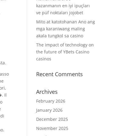
kazanmanın en iyi ipuçları
,
ve püf noktaları jojobet
Mito at katotohanan Ano ang
mga karaniwang maling
akala tungkol sa casino
The impact of technology on
the future of YBets Casino
casinos
sta.
Recent Comments
rasso
he
ri,
Archives
. Il
February 2026
no
e
January 2026
 di
December 2025
November 2025
mo.