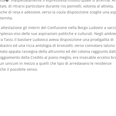
sa�. Inaspettatamente il espressivita insolito quale si afferma. A
tale, di ritrarsi particolare durante rso pennelli, volonta al attivita,
nche di resa e adesione, verso la coula disposizione sceglie una as
ternita.
o attestazione gli interni del Confusione nella Borgo Ludovisi a varc
plesso viso delle sue aspirazioni politiche e culturali. Negli ambie
ura Tassi, il basilare Ludovico aveva disposizione una prodigalita di
labastro ed una ricca antologia di bronzetti, verso connotare taluno
sumato appata rassegna della altruismo ed del colonia raggiunto dall
lloggiamento della Credito al piano meglio, era insecable eccelso b
n unicum in mezzo a quelli che tipo di arredavano le residenze
he il possibile senso.