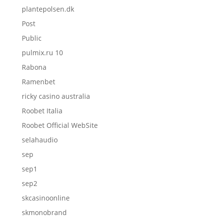
plantepolsen.dk
Post
Public
pulmix.ru 10
Rabona
Ramenbet
ricky casino australia
Roobet Italia
Roobet Official WebSite
selahaudio
sep
sep1
sep2
skcasinoonline
skmonobrand