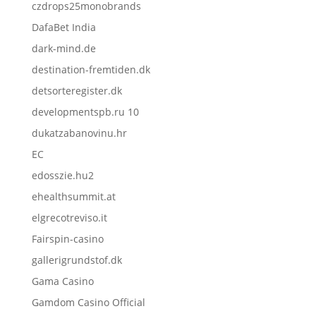
czdrops25monobrands
DafaBet India
dark-mind.de
destination-fremtiden.dk
detsorteregister.dk
developmentspb.ru 10
dukatzabanovinu.hr
EC
edosszie.hu2
ehealthsummit.at
elgrecotreviso.it
Fairspin-casino
gallerigrundstof.dk
Gama Casino
Gamdom Casino Official