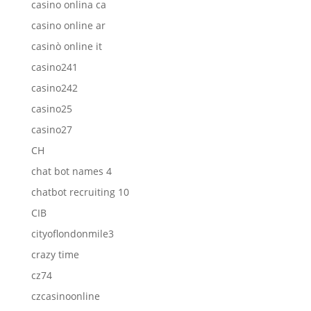
casino onlina ca
casino online ar
casinò online it
casino241
casino242
casino25
casino27
CH
chat bot names 4
chatbot recruiting 10
CIB
cityoflondonmile3
crazy time
cz74
czcasinoonline