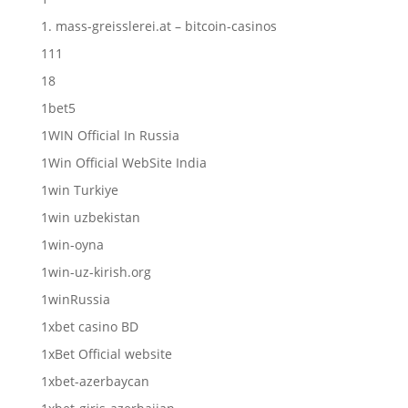
1. mass-greisslerei.at – bitcoin-casinos
111
18
1bet5
1WIN Official In Russia
1Win Official WebSite India
1win Turkiye
1win uzbekistan
1win-oyna
1win-uz-kirish.org
1winRussia
1xbet casino BD
1xBet Official website
1xbet-azerbaycan