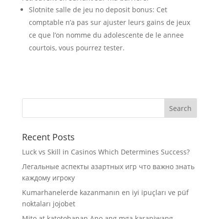
Slotnite salle de jeu no deposit bonus: Cet
comptable n’a pas sur ajuster leurs gains de jeux
ce que l’on nomme du adolescente de le annee
courtois, vous pourrez tester.
Recent Posts
Luck vs Skill in Casinos Which Determines Success?
Легальные аспекты азартных игр что важно знать
каждому игроку
Kumarhanelerde kazanmanın en iyi ipuçları ve püf
noktaları jojobet
Mito at katotohanan Ano ang mga karaniwang