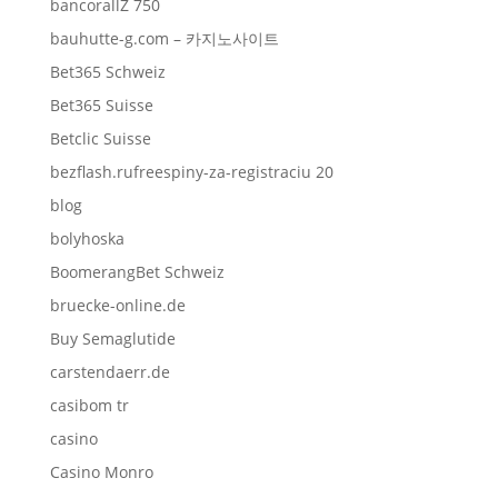
bancorallZ 750
bauhutte-g.com – 카지노사이트
Bet365 Schweiz
Bet365 Suisse
Betclic Suisse
bezflash.rufreespiny-za-registraciu 20
blog
bolyhoska
BoomerangBet Schweiz
bruecke-online.de
Buy Semaglutide
carstendaerr.de
casibom tr
casino
Casino Monro