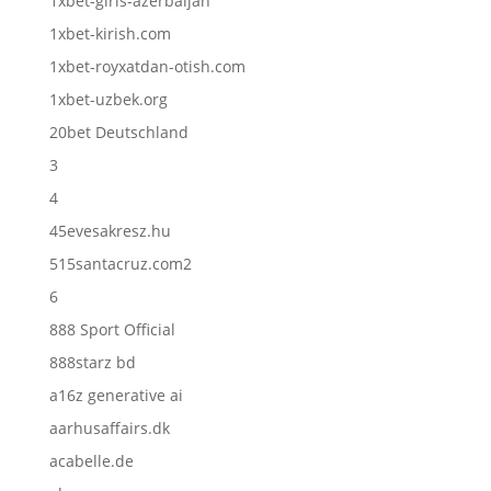
1xbet-giris-azerbaijan
1xbet-kirish.com
1xbet-royxatdan-otish.com
1xbet-uzbek.org
20bet Deutschland
3
4
45evesakresz.hu
515santacruz.com2
6
888 Sport Official
888starz bd
a16z generative ai
aarhusaffairs.dk
acabelle.de