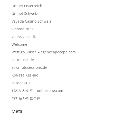
Unibet Österreich
Unibet Schweiz
Vavada Casino Schweiz
vinoora.ru 50
voulezvous.dk
Welcome
Wettigo Suisse – agenceapocope.com
zoikmusic.de
zoka-fotosessions.de
Комета Казино
сателлиты
카지노사이트 – onlifezone.com
카지노사이트추천
Meta