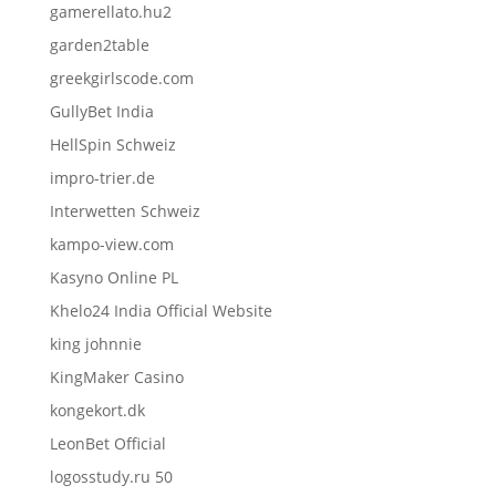
gamerellato.hu2
garden2table
greekgirlscode.com
GullyBet India
HellSpin Schweiz
impro-trier.de
Interwetten Schweiz
kampo-view.com
Kasyno Online PL
Khelo24 India Official Website
king johnnie
KingMaker Casino
kongekort.dk
LeonBet Official
logosstudy.ru 50