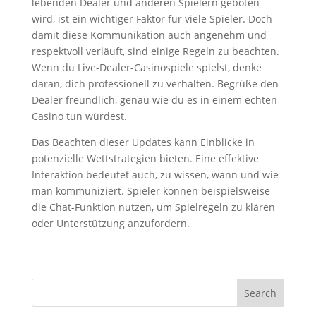
lebenden Dealer und anderen Spielern geboten
wird, ist ein wichtiger Faktor für viele Spieler. Doch
damit diese Kommunikation auch angenehm und
respektvoll verläuft, sind einige Regeln zu beachten.
Wenn du Live-Dealer-Casinospiele spielst, denke
daran, dich professionell zu verhalten. Begrüße den
Dealer freundlich, genau wie du es in einem echten
Casino tun würdest.
Das Beachten dieser Updates kann Einblicke in
potenzielle Wettstrategien bieten. Eine effektive
Interaktion bedeutet auch, zu wissen, wann und wie
man kommuniziert. Spieler können beispielsweise
die Chat-Funktion nutzen, um Spielregeln zu klären
oder Unterstützung anzufordern.