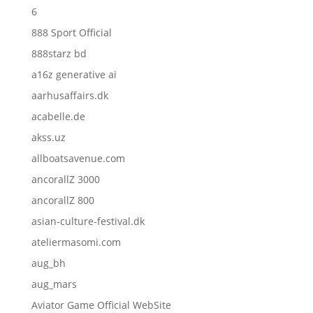
6
888 Sport Official
888starz bd
a16z generative ai
aarhusaffairs.dk
acabelle.de
akss.uz
allboatsavenue.com
ancorallZ 3000
ancorallZ 800
asian-culture-festival.dk
ateliermasomi.com
aug_bh
aug_mars
Aviator Game Official WebSite