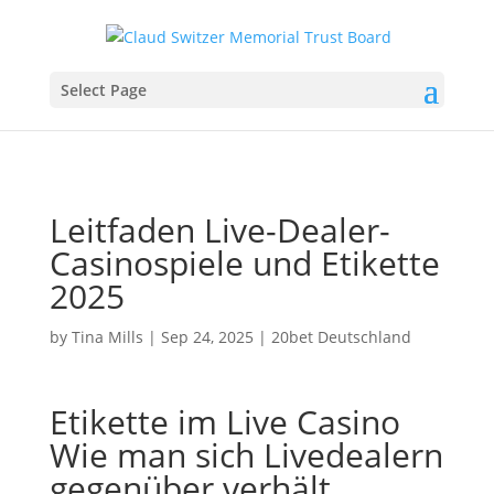
Select Page
Leitfaden Live-Dealer-
Casinospiele und Etikette
2025
by
Tina Mills
|
Sep 24, 2025
|
20bet Deutschland
Etikette im Live Casino
Wie man sich Livedealern
gegenüber verhält