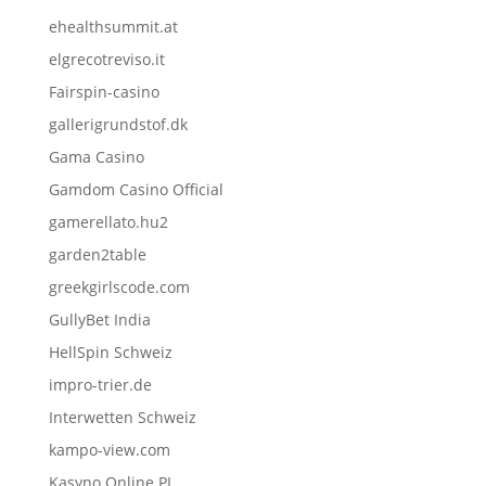
ehealthsummit.at
elgrecotreviso.it
Fairspin-casino
gallerigrundstof.dk
Gama Casino
Gamdom Casino Official
gamerellato.hu2
garden2table
greekgirlscode.com
GullyBet India
HellSpin Schweiz
impro-trier.de
Interwetten Schweiz
kampo-view.com
Kasyno Online PL