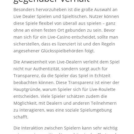
Besonders hervorzuheben ist die große Auswahl an
Live Dealer Spielen und Spieltischen. Nutzer können
diese Spiele flexibel von überall aus spielen – ganz
ohne an einen festen Ort gebunden zu sein. Bevor
man sich für ein Live-Casino entscheidet, sollte man
sicherstellen, dass es lizenziert ist und den Regeln
angesehener Glücksspielbehörden folgt.
Die Anwesenheit von Live-Dealern verleiht dem Spiel
nicht nur Authentizität, sondern sorgt auch für
Transparenz, da die Spieler das Spiel in Echtzeit
beobachten können. Diese Transparenz ist einer der
Hauptgründe, warum Spieler sich für Live-Roulette
entscheiden. Viele Spieler schätzen zudem die
Möglichkeit, mit Dealern und anderen Teilnehmern
zu interagieren, was eine soziale Spielumgebung
schafft.
Die Interaktion zwischen Spielern kann sehr wichtig