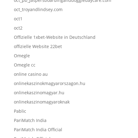
oct_pb_jaspersboardinganddoggiedaycare.com
oct_troyandlindsey.com
oct1
oct2
Offizielle 1xbet-Website in Deutschland
offizielle Website 22bet
Omegle
Omegle cc
online casino au
onlinekaszinokmagyarorszagon.hu
onlinekaszinomagyar.hu
onlinekaszinomagyaroknak
Pablic
PariMatch India
PariMatch India Official