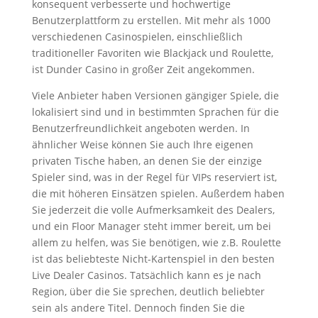
konsequent verbesserte und hochwertige
Benutzerplattform zu erstellen. Mit mehr als 1000
verschiedenen Casinospielen, einschließlich
traditioneller Favoriten wie Blackjack und Roulette,
ist Dunder Casino in großer Zeit angekommen.
Viele Anbieter haben Versionen gängiger Spiele, die
lokalisiert sind und in bestimmten Sprachen für die
Benutzerfreundlichkeit angeboten werden. In
ähnlicher Weise können Sie auch Ihre eigenen
privaten Tische haben, an denen Sie der einzige
Spieler sind, was in der Regel für VIPs reserviert ist,
die mit höheren Einsätzen spielen. Außerdem haben
Sie jederzeit die volle Aufmerksamkeit des Dealers,
und ein Floor Manager steht immer bereit, um bei
allem zu helfen, was Sie benötigen, wie z.B. Roulette
ist das beliebteste Nicht-Kartenspiel in den besten
Live Dealer Casinos. Tatsächlich kann es je nach
Region, über die Sie sprechen, deutlich beliebter
sein als andere Titel. Dennoch finden Sie die