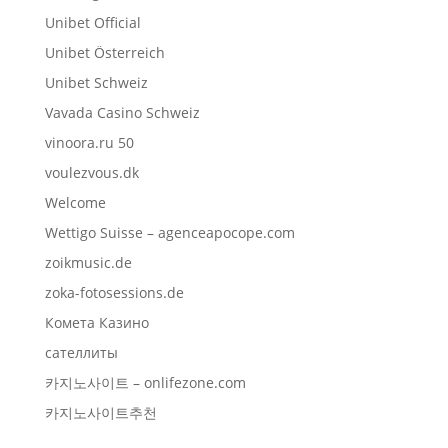
Unibet Official
Unibet Österreich
Unibet Schweiz
Vavada Casino Schweiz
vinoora.ru 50
voulezvous.dk
Welcome
Wettigo Suisse – agenceapocope.com
zoikmusic.de
zoka-fotosessions.de
Комета Казино
сателлиты
카지노사이트 – onlifezone.com
카지노사이트추천