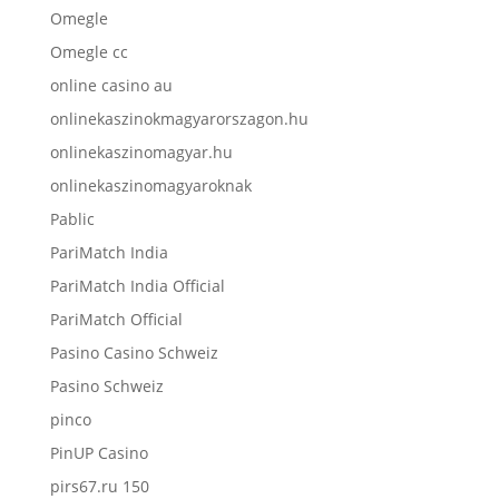
Omegle
Omegle cc
online casino au
onlinekaszinokmagyarorszagon.hu
onlinekaszinomagyar.hu
onlinekaszinomagyaroknak
Pablic
PariMatch India
PariMatch India Official
PariMatch Official
Pasino Casino Schweiz
Pasino Schweiz
pinco
PinUP Casino
pirs67.ru 150