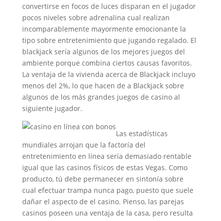
convertirse en focos de luces disparan en el jugador
pocos niveles sobre adrenalina cual realizan
incomparablemente mayormente emocionante la
tipo sobre entretenimiento que jugando regalado. El
blackjack serí­a algunos de los mejores juegos del
ambiente porque combina ciertos causas favoritos.
La ventaja de la vivienda acerca de Blackjack incluyo
menos del 2%, lo que hacen de a Blackjack sobre
algunos de los más grandes juegos de casino al
siguiente jugador.
Las estadísticas
mundiales arrojan que la factoría del
entretenimiento en línea serí­a demasiado rentable
igual que las casinos físicos de estas Vegas. Como
producto, tú debe permanecer en sintonía sobre
cual efectuar trampa nunca pago, puesto que suele
dañar el aspecto de el casino. Pienso, las parejas
casinos poseen una ventaja de la casa, pero resulta