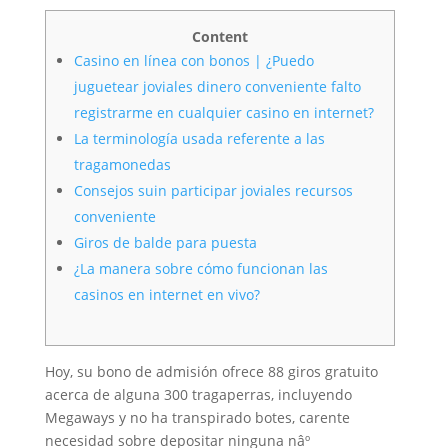
Content
Casino en línea con bonos | ¿Puedo
juguetear joviales dinero conveniente falto
registrarme en cualquier casino en internet?
La terminología usada referente a las
tragamonedas
Consejos suin participar joviales recursos
conveniente
Giros de balde para puesta
¿La manera sobre cómo funcionan las
casinos en internet en vivo?
Hoy, su bono de admisión ofrece 88 giros gratuito
acerca de alguna 300 tragaperras, incluyendo
Megaways y no ha transpirado botes, carente
necesidad sobre depositar ninguna nâº