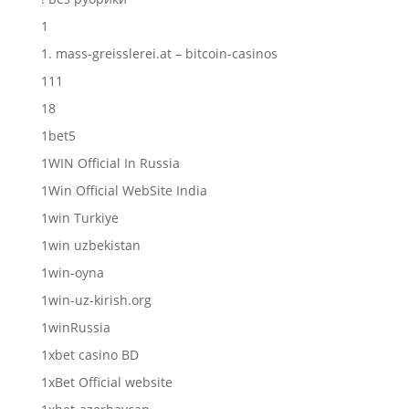
1
1. mass-greisslerei.at – bitcoin-casinos
111
18
1bet5
1WIN Official In Russia
1Win Official WebSite India
1win Turkiye
1win uzbekistan
1win-oyna
1win-uz-kirish.org
1winRussia
1xbet casino BD
1xBet Official website