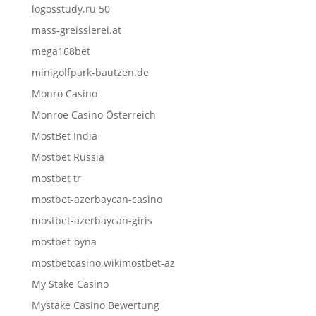
logosstudy.ru 50
mass-greisslerei.at
mega168bet
minigolfpark-bautzen.de
Monro Casino
Monroe Casino Österreich
MostBet India
Mostbet Russia
mostbet tr
mostbet-azerbaycan-casino
mostbet-azerbaycan-giris
mostbet-oyna
mostbetcasino.wikimostbet-az
My Stake Casino
Mystake Casino Bewertung