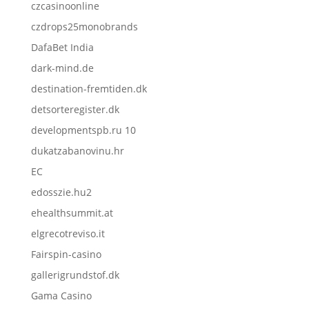
czcasinoonline
czdrops25monobrands
DafaBet India
dark-mind.de
destination-fremtiden.dk
detsorteregister.dk
developmentspb.ru 10
dukatzabanovinu.hr
EC
edosszie.hu2
ehealthsummit.at
elgrecotreviso.it
Fairspin-casino
gallerigrundstof.dk
Gama Casino