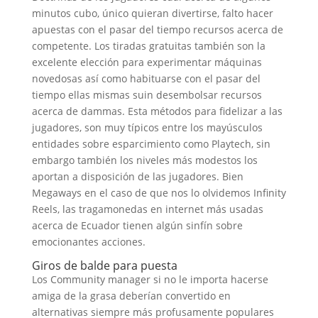
minutos cubo, único quieran divertirse, falto hacer
apuestas con el pasar del tiempo recursos acerca de
competente. Los tiradas gratuitas también son la
excelente elección para experimentar máquinas
novedosas así­ como habituarse con el pasar del
tiempo ellas mismas suin desembolsar recursos
acerca de dammas. Esta métodos para fidelizar a las
jugadores, son muy tí­picos entre los mayúsculos
entidades sobre esparcimiento como Playtech, sin
embargo también los niveles más modestos los
aportan a disposición de las jugadores. Bien
Megaways en el caso de que nos lo olvidemos Infinity
Reels, las tragamonedas en internet más usadas
acerca de Ecuador tienen algún sinfín sobre
emocionantes acciones.
Giros de balde para puesta
Los Community manager si no le importa hacerse
amiga de la grasa deberían convertido en
alternativas siempre más profusamente populares