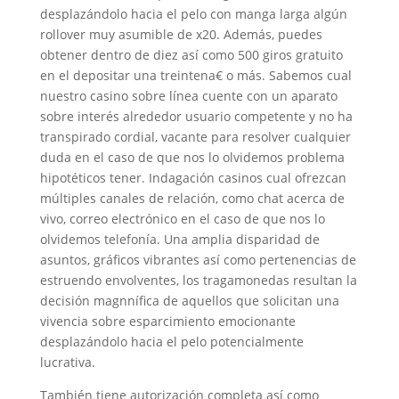
desplazándolo hacia el pelo con manga larga algún
rollover muy asumible de x20. Además, puedes
obtener dentro de diez así­ como 500 giros gratuito
en el depositar una treintena€ o más.
Sabemos cual
nuestro casino sobre línea cuente con un aparato
sobre interés alrededor usuario competente y no ha
transpirado cordial, vacante para resolver cualquier
duda en el caso de que nos lo olvidemos problema
hipotéticos tener. Indagación casinos cual ofrezcan
múltiples canales de relación, como chat acerca de
vivo, correo electrónico en el caso de que nos lo
olvidemos telefonía. Una amplia disparidad de
asuntos, gráficos vibrantes así­ como pertenencias de
estruendo envolventes, los tragamonedas resultan la
decisión magnnífica de aquellos que solicitan una
vivencia sobre esparcimiento emocionante
desplazándolo hacia el pelo potencialmente
lucrativa.
También tiene autorización completa así­ como