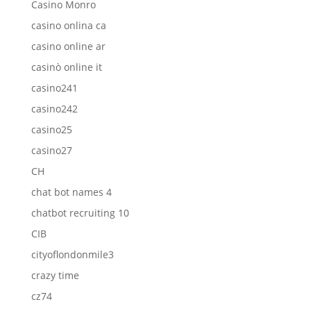
Casino Monro
casino onlina ca
casino online ar
casinò online it
casino241
casino242
casino25
casino27
CH
chat bot names 4
chatbot recruiting 10
CIB
cityoflondonmile3
crazy time
cz74