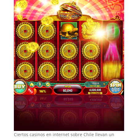
Ciertos casinos en internet sobre Chile llevan un