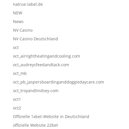
natrue-label.de
NEW
News
NV Casino
NV Casino Deutschland
oct
oct_airrightheatingandcooling.com
oct_audreysfeedandtack.com
oct_mb
oct_pb_jaspersboardinganddoggiedaycare.com
oct_troyandlindsey.com
oct1
oct2
Offizielle 1xbet-Website in Deutschland
offizielle Website 22bet