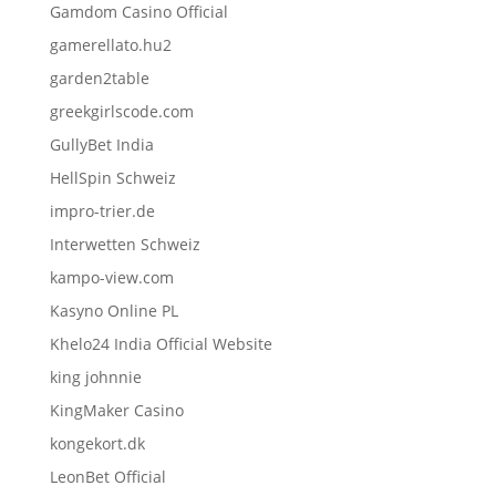
Gamdom Casino Official
gamerellato.hu2
garden2table
greekgirlscode.com
GullyBet India
HellSpin Schweiz
impro-trier.de
Interwetten Schweiz
kampo-view.com
Kasyno Online PL
Khelo24 India Official Website
king johnnie
KingMaker Casino
kongekort.dk
LeonBet Official