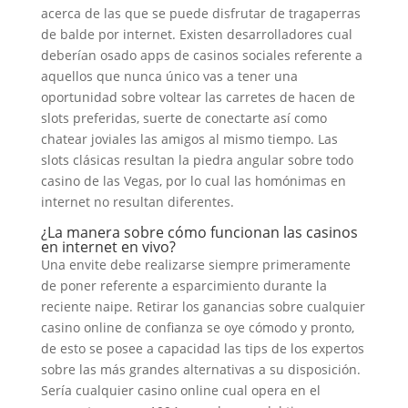
acerca de las que se puede disfrutar de tragaperras
de balde por internet. Existen desarrolladores cual
deberían osado apps de casinos sociales referente a
aquellos que nunca único vas a tener una
oportunidad sobre voltear las carretes de hacen de
slots preferidas, suerte de conectarte así­ como
chatear joviales las amigos al mismo tiempo. Las
slots clásicas resultan la piedra angular sobre todo
casino de las Vegas, por lo cual las homónimas en
internet no resultan diferentes.
¿La manera sobre cómo funcionan las casinos
en internet en vivo?
Una envite debe realizarse siempre primeramente
de poner referente a esparcimiento durante la
reciente naipe. Retirar los ganancias sobre cualquier
casino online de confianza se oye cómodo y pronto,
de esto se posee a capacidad las tips de los expertos
sobre las más grandes alternativas a su disposición.
Serí­a cualquier casino online cual opera en el