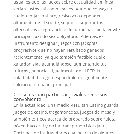
usual es que las juegos sobre casualidad en línea
serían justos así­ como legales. Aunque conseguir
cualquier jackpot progresivo va a depender
altamente de el suerte, se podrí¡ superar tus
alternativas asegurándote de participar con la envite
principio cuando sea obligatorio. Además, es
instrumento designar juegos con jackpots
progresivos que no hayan resultado ganados
recientemente, ya que también factible cual el
galardón siga acumulándose, aumentando tus
futuros ganancias. Igualmente de el RTP, la
volatilidad de algún esparcimiento igualmente
soluciona un papel principal.
Consejos suin participar joviales recursos
conveniente
En la actualidad, una medio Resultan Casino guarda
juegos de casino, tragamonedas, juegos de mesa y
también torneos acerca de preparado sobre ruleta,
póker, baccarat y no ha transpirado blackjack.
Doctrinas de los jugadores cual acerca de algunos