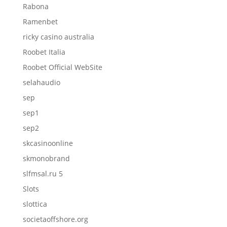
Rabona
Ramenbet
ricky casino australia
Roobet Italia
Roobet Official WebSite
selahaudio
sep
sep1
sep2
skcasinoonline
skmonobrand
slfmsal.ru 5
Slots
slottica
societaoffshore.org