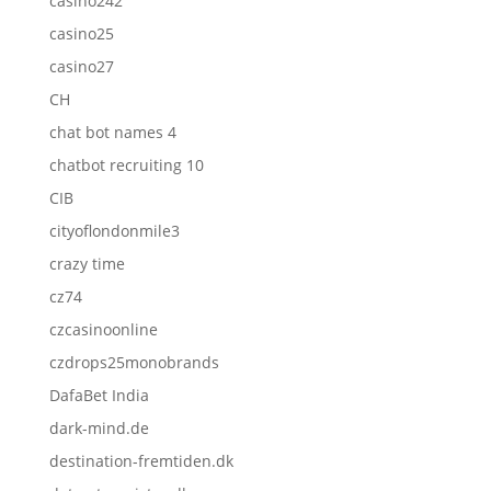
casino242
casino25
casino27
CH
chat bot names 4
chatbot recruiting 10
CIB
cityoflondonmile3
crazy time
cz74
czcasinoonline
czdrops25monobrands
DafaBet India
dark-mind.de
destination-fremtiden.dk