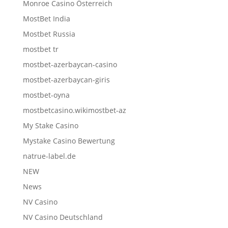
Monroe Casino Österreich
MostBet India
Mostbet Russia
mostbet tr
mostbet-azerbaycan-casino
mostbet-azerbaycan-giris
mostbet-oyna
mostbetcasino.wikimostbet-az
My Stake Casino
Mystake Casino Bewertung
natrue-label.de
NEW
News
NV Casino
NV Casino Deutschland