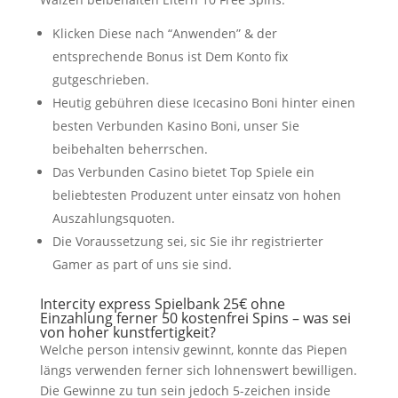
Klicken Diese nach “Anwenden” & der
entsprechende Bonus ist Dem Konto fix
gutgeschrieben.
Heutig gebühren diese Icecasino Boni hinter einen
besten Verbunden Kasino Boni, unser Sie
beibehalten beherrschen.
Das Verbunden Casino bietet Top Spiele ein
beliebtesten Produzent unter einsatz von hohen
Auszahlungsquoten.
Die Voraussetzung sei, sic Sie ihr registrierter
Gamer as part of uns sie sind.
Intercity express Spielbank 25€ ohne
Einzahlung ferner 50 kostenfrei Spins – was sei
von hoher kunstfertigkeit?
Welche person intensiv gewinnt, konnte das Piepen
längs verwenden ferner sich lohnenswert bewilligen.
Die Gewinne zu tun sein jedoch 5-zeichen inside