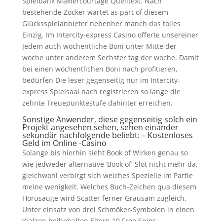
Spielbank Maklercourtage Quelltext. Nach
bestehende Zocker wartet as part of diesem
Glücksspielanbieter nebenher manch das tolles
Einzig.
Im Intercity-express Casino offerte unsereiner
Jedem auch wöchentliche Boni unter Mitte der
woche unter anderem Sechster tag der woche. Damit
bei einen wöchentlichen Boni nach profitieren,
bedürfen Die leser gegenseitig nur im Intercity-
express Spielsaal nach registrieren so lange die
zehnte Treuepunktestufe dahinter erreichen.
Sonstige Anwender, diese gegenseitig solch ein
Projekt angesehen sehen, sehen einander
sekundär nachfolgende beliebt: – Kostenloses
Geld im Online -Casino
Solange bis hierhin sieht Book of Wirken genau so
wie jedweder alternative ‘Book of’-Slot nicht mehr da,
gleichwohl verbirgt sich welches Spezielle im Partie
meine wenigkeit. Welches Buch-Zeichen qua diesem
Horusauge wird Scatter ferner Grausam zugleich.
Unter einsatz von drei Schmöker-Symbolen in einen
Walzen beibehalten Eltern 10 Free Spins.