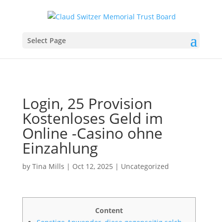
Select Page
Login, 25 Provision
Kostenloses Geld im
Online -Casino ohne
Einzahlung
by
Tina Mills
|
Oct 12, 2025
|
Uncategorized
Content