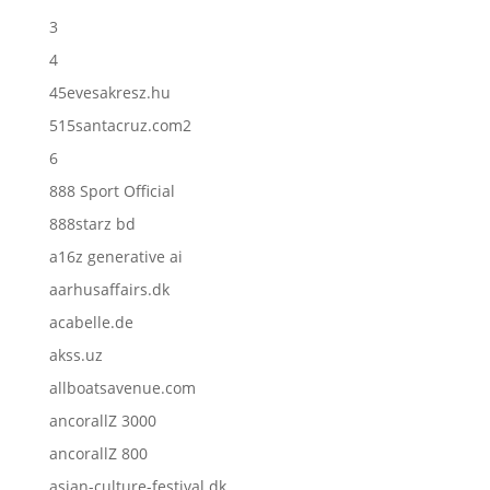
3
4
45evesakresz.hu
515santacruz.com2
6
888 Sport Official
888starz bd
a16z generative ai
aarhusaffairs.dk
acabelle.de
akss.uz
allboatsavenue.com
ancorallZ 3000
ancorallZ 800
asian-culture-festival.dk