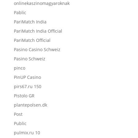
onlinekaszinomagyaroknak
Pablic
PariMatch India
PariMatch India Official
PariMatch Official
Pasino Casino Schweiz
Pasino Schweiz
pinco
PinUP Casino
pirs67.ru 150
Pistolo GR
plantepolsen.dk
Post
Public
pulmix.ru 10