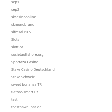
sep1
sep2
skcasinoonline
skmonobrand
slfmsal.ru 5
Slots
slottica
societaoffshore.org
Sportaza Casino
Stake Casino Deutschland
Stake Schweiz
sweet bonanza TR
t-store-smart.uz
test
toasthawaiibar.de