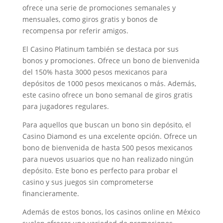
ofrece una serie de promociones semanales y
mensuales, como giros gratis y bonos de
recompensa por referir amigos.
El Casino Platinum también se destaca por sus
bonos y promociones. Ofrece un bono de bienvenida
del 150% hasta 3000 pesos mexicanos para
depósitos de 1000 pesos mexicanos o más. Además,
este casino ofrece un bono semanal de giros gratis
para jugadores regulares.
Para aquellos que buscan un bono sin depósito, el
Casino Diamond es una excelente opción. Ofrece un
bono de bienvenida de hasta 500 pesos mexicanos
para nuevos usuarios que no han realizado ningún
depósito. Este bono es perfecto para probar el
casino y sus juegos sin comprometerse
financieramente.
Además de estos bonos, los casinos online en México