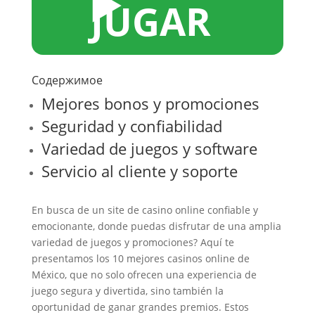
▶️
JUGAR
Содержимое
Mejores bonos y promociones
Seguridad y confiabilidad
Variedad de juegos y software
Servicio al cliente y soporte
En busca de un site de casino online confiable y
emocionante, donde puedas disfrutar de una amplia
variedad de juegos y promociones? Aquí te
presentamos los 10 mejores casinos online de
México, que no solo ofrecen una experiencia de
juego segura y divertida, sino también la
oportunidad de ganar grandes premios. Estos