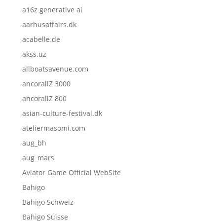
a16z generative ai
aarhusaffairs.dk
acabelle.de
akss.uz
allboatsavenue.com
ancorallZ 3000
ancorallZ 800
asian-culture-festival.dk
ateliermasomi.com
aug_bh
aug_mars
Aviator Game Official WebSite
Bahigo
Bahigo Schweiz
Bahigo Suisse