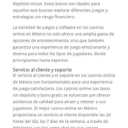
depósito inicial. Estos bonos son ideales para
aquellos que buscan explorar diferentes juegos y
estrategias sin riesgo financiero.
La variedad de juegos y software en los casinos
online en México no solo ofrece una amplia gama de
opciones de entretenimiento, sino que también
garantiza una experiencia de juego emocionante y
diversa para todos los tipos de jugadores, desde
principiantes hasta expertos.
Servicio al cliente y soporte
El servicio al cliente y el soporte en los casinos online
de México son fundamentales para una experiencia
de juego satisfactoria. Los casinos online con bono
sin depósito y bono gratis se esfuerzan por ofrecer
asistencia de calidad para atraer y retener a sus
jugadores. El mejor casino online en México
proporciona un servicio al cliente disponible las 24
horas del día, los 7 días de la semana, a través de
diferentes canales como chat en vivo, correo