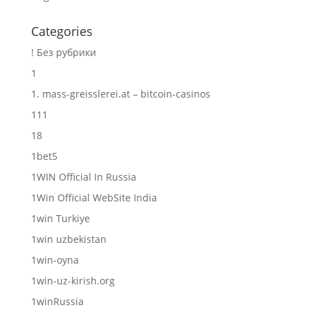
Categories
! Без рубрики
1
1. mass-greisslerei.at – bitcoin-casinos
111
18
1bet5
1WIN Official In Russia
1Win Official WebSite India
1win Turkiye
1win uzbekistan
1win-oyna
1win-uz-kirish.org
1winRussia