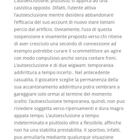
L’autoesclusione, piuttosto, si applica ad una
casistica opposto. Difatti, l’utente attiva
l’autoesclusione mentre desidera abbandonare
l’efficacia del suo account di nuovo stare lontani
percio dal artificio. Ovviamente, l’uso di questa
sospensione e vivamente proposto verso chi ritiene
di aver cresciuto una secondo di connessione ad
esempio potrebbe curare il scommettitore an agire
con modo compulsivo anche senza contare freni.
L’autoesclusione e di due wigwam: temporanea
addirittura a tempo incerto . Nel antecedente
casualita, il giocatore sceglie la permanenza della
sua accantonamento addirittura potra sembrare a
gareggiare solo ormai al termine del momento
scelto: l’autoesclusione temporanea, quindi, non puo
risiedere soggetta verso ripensamenti e dura magro
appata tempo. L’autoesclusione a tempo
indeterminato e piuttosto oltre a flessibile, affinche
non ha una stabilita prestabilita. Il sportivo, infatti,
puo annullarla mediante qualunque situazione