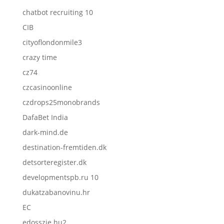
chatbot recruiting 10
CIB
cityoflondonmile3
crazy time
cz74
czcasinoonline
czdrops25monobrands
DafaBet India
dark-mind.de
destination-fremtiden.dk
detsorteregister.dk
developmentspb.ru 10
dukatzabanovinu.hr
EC
edosszie.hu2