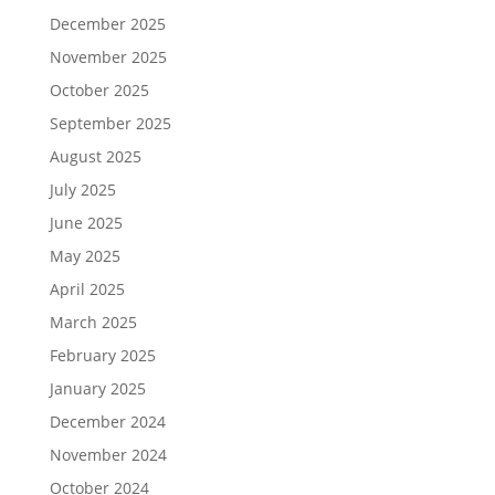
December 2025
November 2025
October 2025
September 2025
August 2025
July 2025
June 2025
May 2025
April 2025
March 2025
February 2025
January 2025
December 2024
November 2024
October 2024