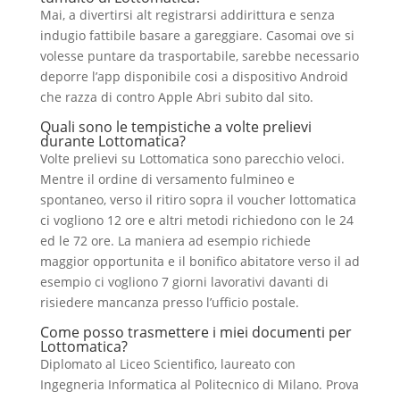
Mai, a divertirsi alt registrarsi addirittura e senza
indugio fattibile basare a gareggiare. Casomai ove si
volesse puntare da trasportabile, sarebbe necessario
deporre l’app disponibile cosi a dispositivo Android
che razza di contro Apple Abri subito dal sito.
Quali sono le tempistiche a volte prelievi
durante Lottomatica?
Volte prelievi su Lottomatica sono parecchio veloci.
Mentre il ordine di versamento fulmineo e
spontaneo, verso il ritiro sopra il voucher lottomatica
ci vogliono 12 ore e altri metodi richiedono con le 24
ed le 72 ore. La maniera ad esempio richiede
maggior opportunita e il bonifico abitatore verso il ad
esempio ci vogliono 7 giorni lavorativi davanti di
risiedere mancanza presso l’ufficio postale.
Come posso trasmettere i miei documenti per
Lottomatica?
Diplomato al Liceo Scientifico, laureato con
Ingegneria Informatica al Politecnico di Milano. Prova