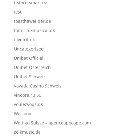
t-store-smart.uz
test
toasthawaiibar.de
tom – hikmusical.dk
ulvefrit.dk
Uncategorized
Unibet Official
Unibet Österreich
Unibet Schweiz
Vavada Casino Schweiz
vinoora.ru 50
voulezvous.dk
Welcome
Wettigo Suisse – agenceapocope.com
zoikmusic.de