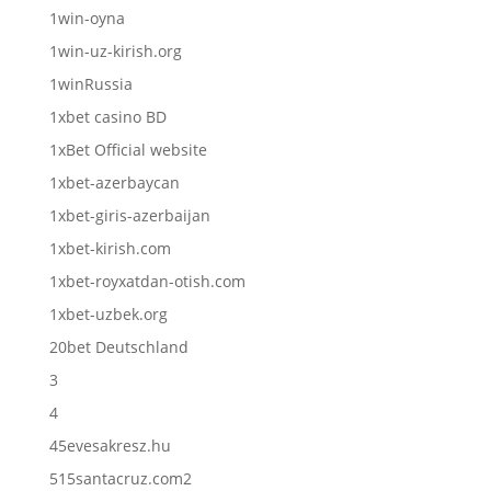
1win-oyna
1win-uz-kirish.org
1winRussia
1xbet casino BD
1xBet Official website
1xbet-azerbaycan
1xbet-giris-azerbaijan
1xbet-kirish.com
1xbet-royxatdan-otish.com
1xbet-uzbek.org
20bet Deutschland
3
4
45evesakresz.hu
515santacruz.com2