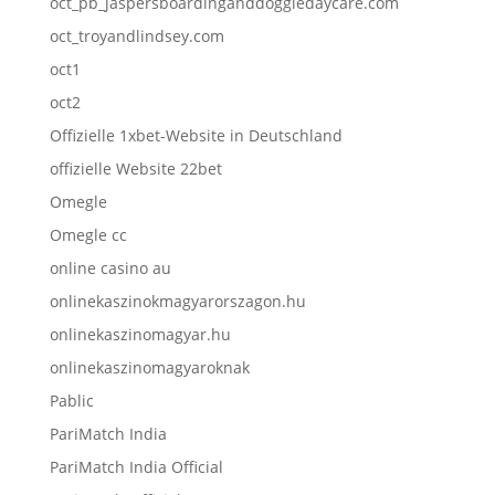
oct_pb_jaspersboardinganddoggiedaycare.com
oct_troyandlindsey.com
oct1
oct2
Offizielle 1xbet-Website in Deutschland
offizielle Website 22bet
Omegle
Omegle cc
online casino au
onlinekaszinokmagyarorszagon.hu
onlinekaszinomagyar.hu
onlinekaszinomagyaroknak
Pablic
PariMatch India
PariMatch India Official