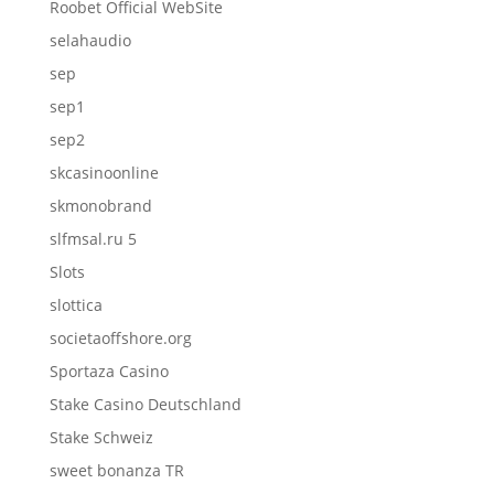
Roobet Official WebSite
selahaudio
sep
sep1
sep2
skcasinoonline
skmonobrand
slfmsal.ru 5
Slots
slottica
societaoffshore.org
Sportaza Casino
Stake Casino Deutschland
Stake Schweiz
sweet bonanza TR