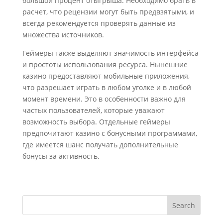
большой процент отыгрыша. Необходимо брать в
расчет, что рецензии могут быть предвзятыми, и
всегда рекомендуется проверять данные из
множества источников.
Геймеры также выделяют значимость интерфейса
и простоты использования ресурса. Нынешние
казино предоставляют мобильные приложения,
что разрешает играть в любом уголке и в любой
момент времени. Это в особенности важно для
частых пользователей, которые уважают
возможность выбора. Отдельные геймеры
предпочитают казино с бонусными программами,
где имеется шанс получать дополнительные
бонусы за активность.