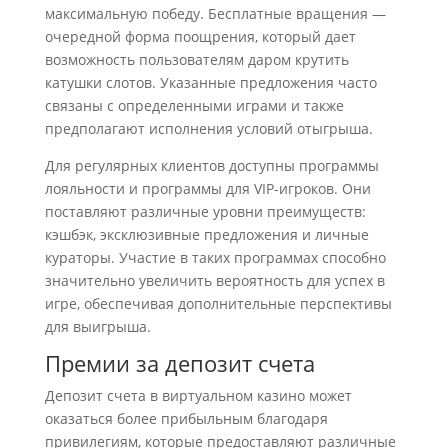
максимальную победу. Бесплатные вращения —
очередной форма поощрения, который дает
возможность пользователям даром крутить
катушки слотов. Указанные предложения часто
связаны с определенными играми и также
предполагают исполнения условий отыгрыша.
Для регулярных клиентов доступны программы
лояльности и программы для VIP-игроков. Они
поставляют различные уровни преимуществ:
кэшбэк, эксклюзивные предложения и личные
кураторы. Участие в таких программах способно
значительно увеличить вероятность для успех в
игре, обеспечивая дополнительные перспективы
для выигрыша.
Премии за депозит счета
Депозит счета в виртуальном казино может
оказаться более прибыльным благодаря
привилегиям, которые предоставляют различные