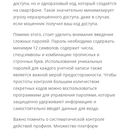
доступа, но и одноразовый код, который создаётся
на смартфоне. Такое значительно минимизирует
угрозу неразрешённого доступа, даже в случае,
если мошенник получил ваш код доступа.
Помимо этого, стоит уделить внимание введение
сложных паролей. Пароль необходимо содержать
минимум 12 символов, содержит числа,
спецсимволы и комбинацию прописных и
строчных букв. Использование уникальных
паролей для каждого учетной записи также
является важной мерой предосторожности. Чтобы
простоты контроля большим количеством
секретных кодов можно воспользоваться
программами для управления паролями, которые
защищенно удерживают информацию и
самостоятельно вводят данные для входа.
Важно помнить о систематической контроле
действий профиля. Множество платформ