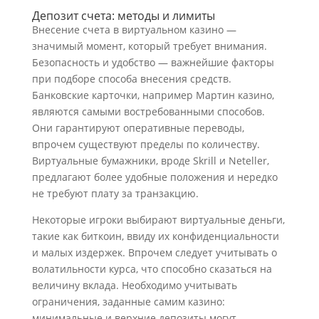
Депозит счета: методы и лимиты
Внесение счета в виртуальном казино —
значимый момент, который требует внимания.
Безопасность и удобство — важнейшие факторы
при подборе способа внесения средств.
Банковские карточки, например Мартин казино,
являются самыми востребованными способов.
Они гарантируют оперативные переводы,
впрочем существуют пределы по количеству.
Виртуальные бумажники, вроде Skrill и Neteller,
предлагают более удобные положения и нередко
не требуют плату за транзакцию.
Некоторые игроки выбирают виртуальные деньги,
такие как биткоин, ввиду их конфиденциальности
и малых издержек. Впрочем следует учитывать о
волатильности курса, что способно сказаться на
величину вклада. Необходимо учитывать
ограничения, заданные самим казино:
минимальные и верхние депозиты могут