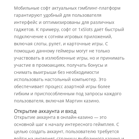
Мобильные софт актуальных гэмблинг-платформ
гарантируют удобный для пользователя
интерфейс и оптимизированы для различных
гаджетов. К примеру, софт от 1xSlots даёт быстрый
подключение к сотням игровых приложений,
включая слоты, рулет, и карточные игры. С
помощью данному геймеры могут не только
участвовать в излюбленные игры, но и принимать
участие в промоакциях, получать бонусы и
снимать выигрыши без необходимости
использовать настольный компьютер. Это
обеспечивает процесс азартной игры более
гибким и приспособленным под запросы каждого
пользователя, включая Мартин казино.
Открытие аккаунта и вход
Открытие аккаунта в онлайн-казино — это
основной шаг к началу интересного геймплея. С
целью создать аккаунт, пользователю требуется
войти на интернет-страницу выбранного казино и