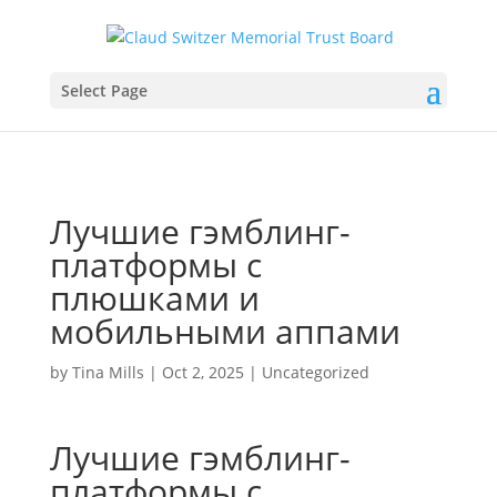
Select Page
Лучшие гэмблинг-
платформы с
плюшками и
мобильными аппами
by
Tina Mills
|
Oct 2, 2025
|
Uncategorized
Лучшие гэмблинг-
платформы с