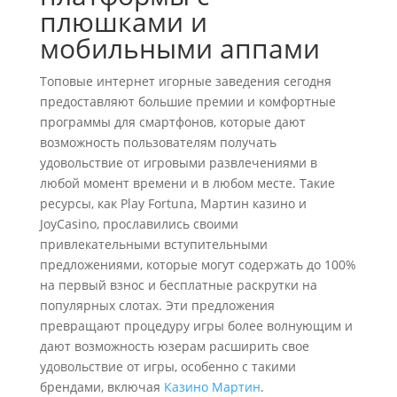
плюшками и
мобильными аппами
Топовые интернет игорные заведения сегодня
предоставляют большие премии и комфортные
программы для смартфонов, которые дают
возможность пользователям получать
удовольствие от игровыми развлечениями в
любой момент времени и в любом месте. Такие
ресурсы, как Play Fortuna, Мартин казино и
JoyCasino, прославились своими
привлекательными вступительными
предложениями, которые могут содержать до 100%
на первый взнос и бесплатные раскрутки на
популярных слотах. Эти предложения
превращают процедуру игры более волнующим и
дают возможность юзерам расширить свое
удовольствие от игры, особенно с такими
брендами, включая
Казино Мартин
.