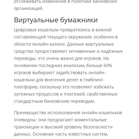
отслеживать изменения в политике банковских
организаций.
Виртуальные бумажники
Цифровые кошельки превратились в важной
составляющей текущего окружения, особенно в
области онлайн-казино. Данные виртуальные
средства предоставляют мгновенные и надёжные
переводы, что очень важно для игроков. На
основании последним анализам, больше 60%
игроков выбирают задействовать онлайн-
кошельки для внесения денег в гэмблинг-
платформу, поскольку это позволяет избежать
затяжных процессов и платежей, свойственных
стандартным банковским переводам.
Преимущества использования онлайн-кошельков
очевидны: они предлагают моментальные
транзакции и высокий уровень безопасности
данных. Основная часть известных систем,