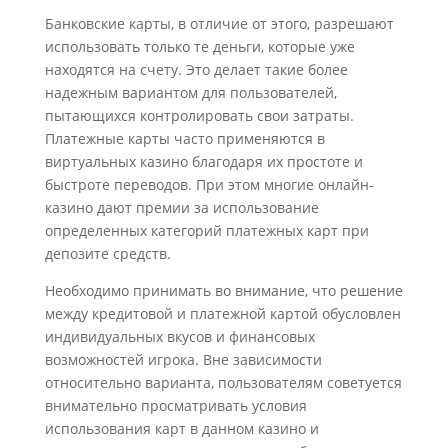
Банковские карты, в отличие от этого, разрешают
использовать только те деньги, которые уже
находятся на счету. Это делает такие более
надежным вариантом для пользователей,
пытающихся контролировать свои затраты.
Платежные карты часто применяются в
виртуальных казино благодаря их простоте и
быстроте переводов. При этом многие онлайн-
казино дают премии за использование
определенных категорий платежных карт при
депозите средств.
Необходимо принимать во внимание, что решение
между кредитовой и платежной картой обусловлен
индивидуальных вкусов и финансовых
возможностей игрока. Вне зависимости
относительно варианта, пользователям советуется
внимательно просматривать условия
использования карт в данном казино и