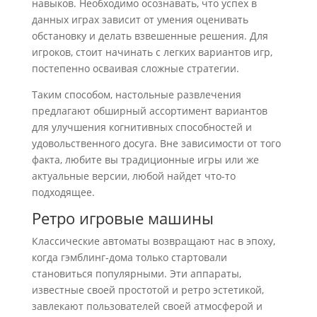
навыков. Необходимо осознавать, что успех в
данных играх зависит от умения оценивать
обстановку и делать взвешенные решения. Для
игроков, стоит начинать с легких вариантов игр,
постепенно осваивая сложные стратегии.
Таким способом, настольные развлечения
предлагают обширный ассортимент вариантов
для улучшения когнитивных способностей и
удовольственного досуга. Вне зависимости от того
факта, любите вы традиционные игры или же
актуальные версии, любой найдет что-то
подходящее.
Ретро игровые машины
Классические автоматы возвращают нас в эпоху,
когда гэмблинг-дома только стартовали
становиться популярными. Эти аппараты,
известные своей простотой и ретро эстетикой,
завлекают пользователей своей атмосферой и