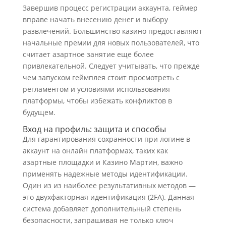
Завершив процесс регистрации аккаунта, геймер
вправе начать внесению денег и выбору
развлечений. Большинство казино предоставляют
начальные премии для новых пользователей, что
считает азартное занятие еще более
привлекательной. Следует учитывать, что прежде
чем запуском геймплея стоит просмотреть с
регламентом и условиями использования
платформы, чтобы избежать конфликтов в
будущем.
Вход на профиль: защита и способы
Для гарантирования сохранности при логине в
аккаунт на онлайн платформах, таких как
азартные площадки и Казино Мартин, важно
применять надежные методы идентификации.
Один из из наиболее результативных методов —
это двухфакторная идентификация (2FA). Данная
система добавляет дополнительный степень
безопасности, запрашивая не только ключ