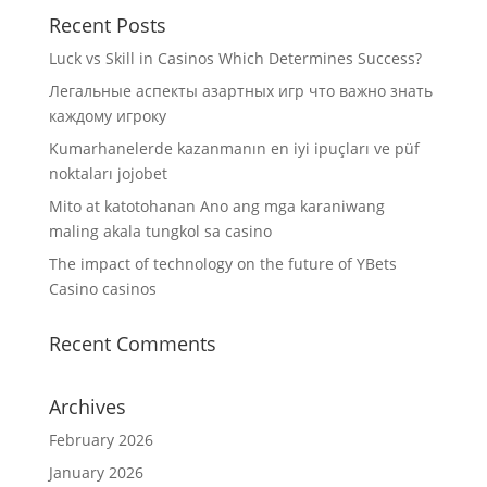
Recent Posts
Luck vs Skill in Casinos Which Determines Success?
Легальные аспекты азартных игр что важно знать
каждому игроку
Kumarhanelerde kazanmanın en iyi ipuçları ve püf
noktaları jojobet
Mito at katotohanan Ano ang mga karaniwang
maling akala tungkol sa casino
The impact of technology on the future of YBets
Casino casinos
Recent Comments
Archives
February 2026
January 2026