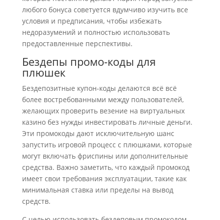
любого бонуса советуется вдумчиво изучить все
условия и предписания, чтобы избежать
недоразумений и полностью использовать
предоставленные перспективы.
Бездепы промо-коды для
плюшек
Бездепозитные купон-коды делаются всё всё
более востребованными между пользователей,
желающих проверить везение на виртуальных
казино без нужды инвестировать личные деньги.
Эти промокоды дают исключительную шанс
запустить игровой процесс с плюшками, которые
могут включать фриспины или дополнительные
средства. Важно заметить, что каждый промокод
имеет свои требования эксплуатации, такие как
минимальная ставка или пределы на вывод
средств.
С целью использовать бездеповым промокодом,