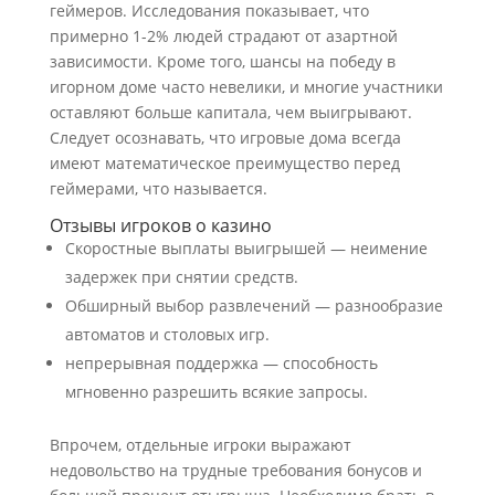
геймеров. Исследования показывает, что
примерно 1-2% людей страдают от азартной
зависимости. Кроме того, шансы на победу в
игорном доме часто невелики, и многие участники
оставляют больше капитала, чем выигрывают.
Следует осознавать, что игровые дома всегда
имеют математическое преимущество перед
геймерами, что называется.
Отзывы игроков о казино
Скоростные выплаты выигрышей — неимение
задержек при снятии средств.
Обширный выбор развлечений — разнообразие
автоматов и столовых игр.
непрерывная поддержка — способность
мгновенно разрешить всякие запросы.
Впрочем, отдельные игроки выражают
недовольство на трудные требования бонусов и