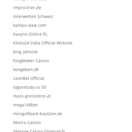
impro-trier.de
Interwetten Schweiz
kampo-view.com
Kasyno Online PL
Khelo24 India Official Website
king johnnie
KingMaker Casino
kongekort.dk
LeonBet Official
logosstudy.ru 50
mass-greisslerei.at
mega168bet
minigolfpark-bautzen.de
Monro Casino
Monroe Casino Österreich