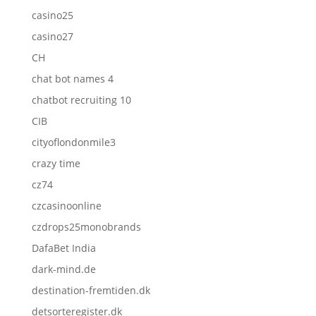
casino25
casino27
CH
chat bot names 4
chatbot recruiting 10
CIB
cityoflondonmile3
crazy time
cz74
czcasinoonline
czdrops25monobrands
DafaBet India
dark-mind.de
destination-fremtiden.dk
detsorteregister.dk