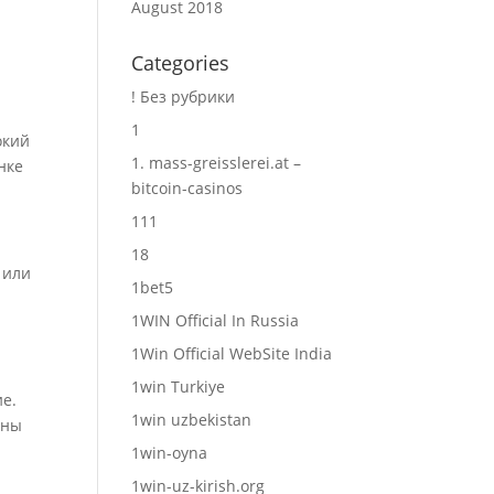
August 2018
Categories
! Без рубрики
1
окий
1. mass-greisslerei.at –
нке
bitcoin-casinos
111
18
 или
1bet5
1WIN Official In Russia
1Win Official WebSite India
1win Turkiye
ие.
1win uzbekistan
пны
1win-oyna
1win-uz-kirish.org