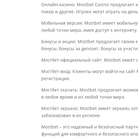
Онлайн-казино: Mostbet Casino предлагает и
покер и другие. Игроки могут играть на ден
Мобильная версия: Mostbet имеет мобильную
любой точки мира, имея доступ к интернету.
Бонусы и акции: Mostbet предлагает своим
бонусы, бонусы за депозит, бонусы за участи
Мостбет официальный сайт: Mostbet имеет 
Мостбет вход: Клиенты могут войти на сайт 
регистрации.
Мостбет скачать: Mostbet предлагает возмо
в любое время и из любой точки мира.
Мостбет зеркало: Mostbet имеет зеркало, к
заблокирован в их регионе.
Mostbet – это надежный и безопасный партн
функций для комфортного и безопасного иго