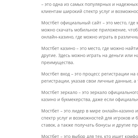
– это одна из самых популярных и надежных
клиентам широкий спектр услуг и возможнос
Мостбет официальный сайт – это место, где 
можно скачать мобильное приложение, чтобы
онлайн-казино, где можно играть в различн
Мостбет казино – это место, где можно найт
другие. Здесь можно играть на деньги или н
преимущества.
Мостбет вход – это процесс регистрации на
регистрации, указав свои личные данные, а
Мостбет зеркало – это зеркало официального
казино и букмекерства, даже если официаль
Мостбет – это лидер в мире онлайн-казино 
спектр услуг и возможностей для игроков и 
ставок, а также получать бонусы и другие п
Мостбет – это выбор для тех, кто ищет комф