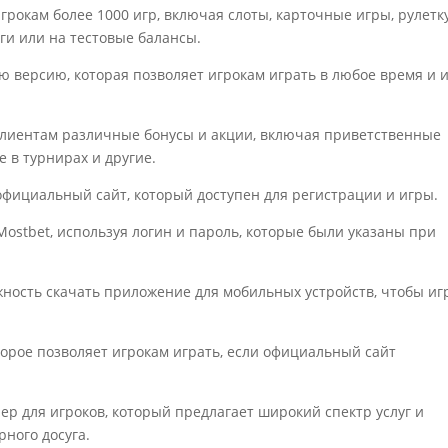
грокам более 1000 игр, включая слоты, карточные игры, рулетку
ьги или на тестовые балансы.
 версию, которая позволяет игрокам играть в любое время и 
 клиентам различные бонусы и акции, включая приветственные
е в турнирах и другие.
официальный сайт, который доступен для регистрации и игры.
Mostbet, используя логин и пароль, которые были указаны при
жность скачать приложение для мобильных устройств, чтобы иг
оторое позволяет игрокам играть, если официальный сайт
ер для игроков, который предлагает широкий спектр услуг и
рного досуга.