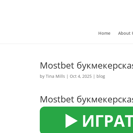
Home
About 
Mostbet букмекерска
by
Tina Mills
|
Oct 4, 2025
|
blog
Mostbet букмекерска
▶️ ИГРА