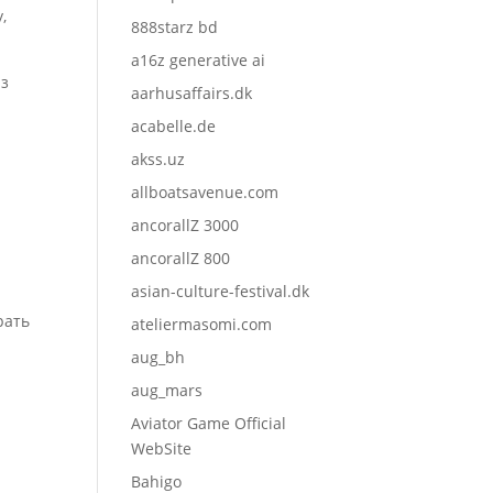
,
888starz bd
a16z generative ai
из
aarhusaffairs.dk
acabelle.de
akss.uz
allboatsavenue.com
ancorallZ 3000
ancorallZ 800
asian-culture-festival.dk
рать
ateliermasomi.com
aug_bh
aug_mars
Aviator Game Official
WebSite
Bahigo