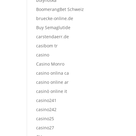
bolyhoska
BoomerangBet Schweiz
bruecke-online.de
Buy Semaglutide
carstendaerr.de
casibom tr
casino
Casino Monro
casino onlina ca
casino online ar
casinò online it
casino241
casino242
casino25
casino27