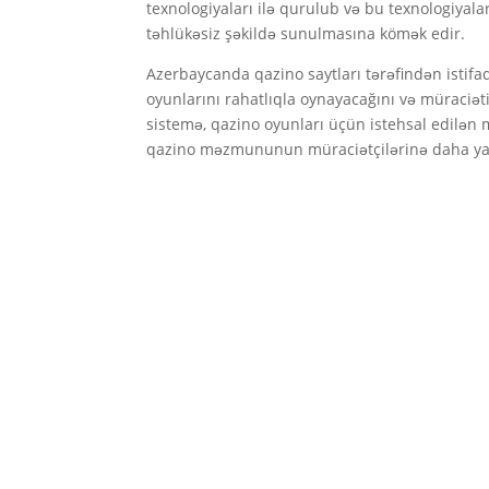
texnologiyaları ilə qurulub və bu texnologiya
təhlükəsiz şəkildə sunulmasına kömək edir.
Azerbaycanda qazino saytları tərəfindən istifa
oyunlarını rahatlıqla oynayacağını və müraciətin
sistemə, qazino oyunları üçün istehsal edilən m
qazino məzmununun müraciətçilərinə daha yax