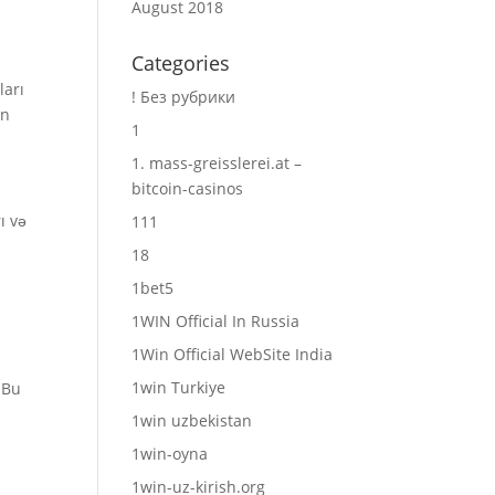
August 2018
Categories
ları
! Без рубрики
in
1
1. mass-greisslerei.at –
bitcoin-casinos
ı və
111
18
1bet5
1WIN Official In Russia
1Win Official WebSite India
1win Turkiye
 Bu
1win uzbekistan
1win-oyna
1win-uz-kirish.org