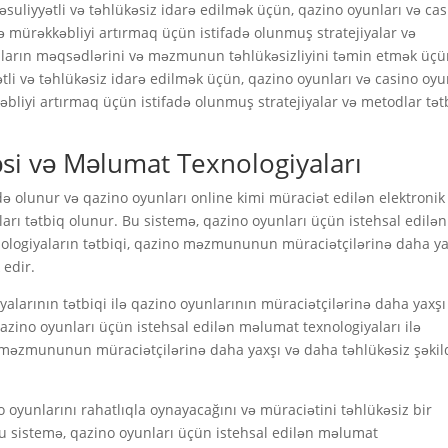
məsuliyyətli və təhlükəsiz idarə edilmək üçün, qazino oyunları və ca
və mürəkkəbliyi artırmaq üçün istifadə olunmuş stratejiyalar və
lçıların məqsədlərini və məzmunun təhlükəsizliyini təmin etmək üç
yətli və təhlükəsiz idarə edilmək üçün, qazino oyunları və casino oyu
əbliyi artırmaq üçün istifadə olunmuş stratejiyalar və metodlar tət
si və Məlumat Texnologiyaları
də olunur və qazino oyunları online kimi müraciət edilən elektronik
ları tətbiq olunur. Bu sistemə, qazino oyunları üçün istehsal edilən
nologiyaların tətbiqi, qazino məzmununun müraciətçilərinə daha ya
 edir.
alarının tətbiqi ilə qazino oyunlarının müraciətçilərinə daha yaxşı
zino oyunları üçün istehsal edilən məlumat texnologiyaları ilə
o məzmununun müraciətçilərinə daha yaxşı və daha təhlükəsiz şəkil
 oyunlarını rahatlıqla oynayacağını və müraciətini təhlükəsiz bir
 Bu sistemə, qazino oyunları üçün istehsal edilən məlumat