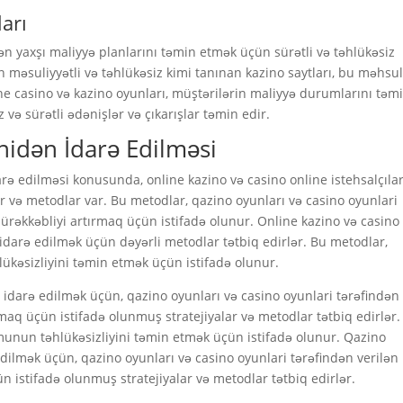
arı
ən yaxşı maliyyə planlarını təmin etmək üçün sürətli və təhlükəsiz
n məsuliyyətli və təhlükəsiz kimi tanınan kazino saytları, bu məhsul
ne casino və kazino oyunları, müştərilərin maliyyə durumlarını təm
və sürətli ədənişlər və çıkarışlar təmin edir.
enidən İdarə Edilməsi
darə edilməsi konusunda, online kazino və casino online istehsalçılar
ar və metodlar var. Bu metodlar, qazino oyunları və casino oyunlari
mürəkkəbliyi artırmaq üçün istifadə olunur. Online kazino və casino
iz idarə edilmək üçün dəyərli metodlar tətbiq edirlər. Bu metodlar,
ükəsizliyini təmin etmək üçün istifadə olunur.
iz idarə edilmək üçün, qazino oyunları və casino oyunlari tərəfindən
rmaq üçün istifadə olunmuş stratejiyalar və metodlar tətbiq edirlər.
munun təhlükəsizliyini təmin etmək üçün istifadə olunur. Qazino
 edilmək üçün, qazino oyunları və casino oyunlari tərəfindən verilən
n istifadə olunmuş stratejiyalar və metodlar tətbiq edirlər.