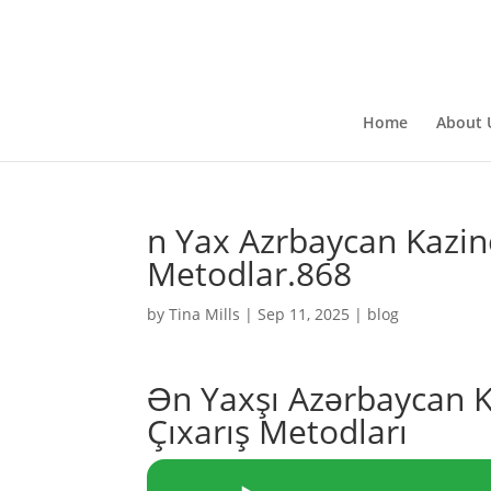
Home
About 
n Yax Azrbaycan Kazino
Metodlar.868
by
Tina Mills
|
Sep 11, 2025
|
blog
Ən Yaxşı Azərbaycan Ka
Çıxarış Metodları