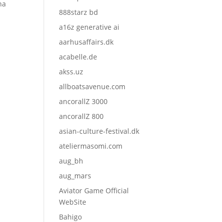
ha
888starz bd
a16z generative ai
aarhusaffairs.dk
acabelle.de
akss.uz
allboatsavenue.com
ancorallZ 3000
ancorallZ 800
asian-culture-festival.dk
ateliermasomi.com
aug_bh
aug_mars
Aviator Game Official
WebSite
Bahigo