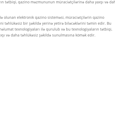
ların tətbiqi, qazino məzmununun müraciətçilərinə daha yaxşı və da
də olunan elektronik qazino sisteməsi, müraciətçilərin qazino
i təhlükəsiz bir şəkildə yerinə yetirə biləcəklərini təmin edir. Bu
əlumat texnologiyaları ilə qurulub və bu texnologiyaların tətbiqi,
şı və daha təhlükəsiz şəkildə sunulmasına kömək edir.