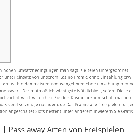
en hohen Umsatzbedingungen man sagt, sie seien untergeordnet
r unter einsatz von unserem Kasino Prämie ohne Einzahlung erwi
n Eltern within den meisten Bonusangeboten ohne Einzahlung nimm
hnenswert.
Der mutmaßlich wichtigste Nützlichkeit, sofern Diese e
t vorteil, wird, wirklich so Sie dies Kasino bekanntschaft machen
ufs spiel setzen. Je nachdem, ob Das Prämie alle Freispielen für j
tion angeschaltet Slots besteht unter anderem inwiefern Sie Grati
 | Pass away Arten von Freispielen