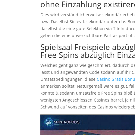
ohne Einzahlung existire
Dies wird verständlicherweise sekundär erhebl
bzw. Daselbst Sie evtl. sekundär unter das B
daselbst die eine gute Selektion via Titeln d
geben die eine unverzichtbare Part as part o
Spielsaal Freispiele abzüg
Free Spins abzüglich Einz
Welches geht ganz wie geschmiert, dadurch d
lasst und angewandten Code sodann auf ihr Ca
Umsatzbedingungen, diese
Casino Gratis Bon
anmerken solltet. Naturgemäß wäre es gut, fal
konnte & sodann umsatzfreie Free Spins bloß 
wenigsten Angeschlossen Casinos barrel, ja n
Schwund auf vonseiten des Casinos wiederge