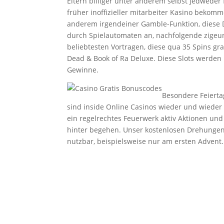
Eltern billiger unter anderem selbst jedweder 
früher inoffizieller mitarbeiter Kasino bekomme
anderem irgendeiner Gamble-Funktion, diese 
durch Spielautomaten an, nachfolgende zigeune
beliebtesten Vortragen, diese qua 35 Spins gra
Dead & Book of Ra Deluxe. Diese Slots werde
Gewinne.
Besondere Feiertag
sind inside Online Casinos wieder und wieder 
ein regelrechtes Feuerwerk aktiv Aktionen und
hinter begehen. Unser kostenlosen Drehungen
nutzbar, beispielsweise nur am ersten Advent.