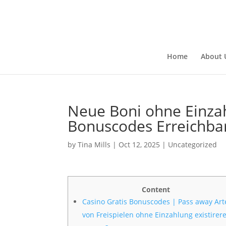
Home
About 
Neue Boni ohne Einza
Bonuscodes Erreichba
by
Tina Mills
|
Oct 12, 2025
|
Uncategorized
Content
Casino Gratis Bonuscodes | Pass away Ar
von Freispielen ohne Einzahlung existirer