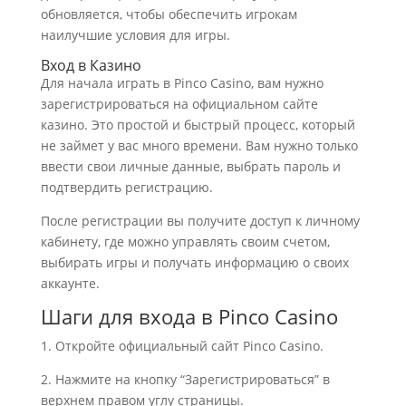
обновляется, чтобы обеспечить игрокам
наилучшие условия для игры.
Вход в Казино
Для начала играть в Pinco Casino, вам нужно
зарегистрироваться на официальном сайте
казино. Это простой и быстрый процесс, который
не займет у вас много времени. Вам нужно только
ввести свои личные данные, выбрать пароль и
подтвердить регистрацию.
После регистрации вы получите доступ к личному
кабинету, где можно управлять своим счетом,
выбирать игры и получать информацию о своих
аккаунте.
Шаги для входа в Pinco Casino
1. Откройте официальный сайт Pinco Casino.
2. Нажмите на кнопку “Зарегистрироваться” в
верхнем правом углу страницы.