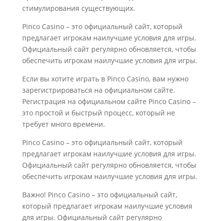
стимулирования существующих.
Pinco Casino – это официальный сайт, который
предлагает игрокам наилучшие условия для игры.
Официальный сайт регулярно обновляется, чтобы
обеспечить игрокам наилучшие условия для игры.
Если вы хотите играть в Pinco Casino, вам нужно
зарегистрироваться на официальном сайте.
Регистрация на официальном сайте Pinco Casino –
это простой и быстрый процесс, который не
требует много времени.
Pinco Casino – это официальный сайт, который
предлагает игрокам наилучшие условия для игры.
Официальный сайт регулярно обновляется, чтобы
обеспечить игрокам наилучшие условия для игры.
Важно! Pinco Casino – это официальный сайт,
который предлагает игрокам наилучшие условия
для игры. Официальный сайт регулярно