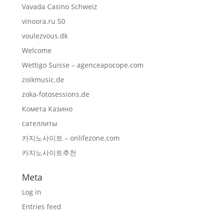
Vavada Casino Schweiz
vinoora.ru 50
voulezvous.dk
Welcome
Wettigo Suisse – agenceapocope.com
zoikmusic.de
zoka-fotosessions.de
Комета Казино
сателлиты
카지노사이트 – onlifezone.com
카지노사이트추천
Meta
Log in
Entries feed