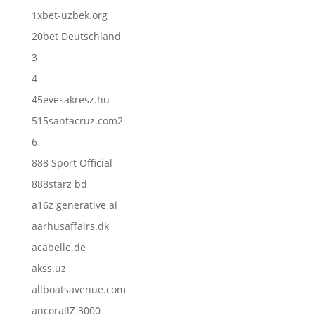
1xbet-uzbek.org
20bet Deutschland
3
4
45evesakresz.hu
515santacruz.com2
6
888 Sport Official
888starz bd
a16z generative ai
aarhusaffairs.dk
acabelle.de
akss.uz
allboatsavenue.com
ancorallZ 3000