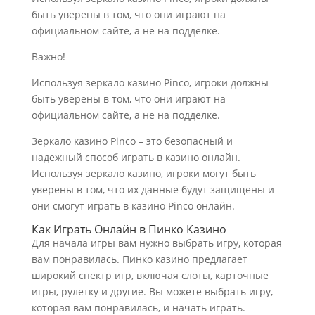
быть уверены в том, что они играют на
официальном сайте, а не на подделке.
Важно!
Используя зеркало казино Pinco, игроки должны
быть уверены в том, что они играют на
официальном сайте, а не на подделке.
Зеркало казино Pinco – это безопасный и
надежный способ играть в казино онлайн.
Используя зеркало казино, игроки могут быть
уверены в том, что их данные будут защищены и
они смогут играть в казино Pinco онлайн.
Как Играть Онлайн в Пинко Казино
Для начала игры вам нужно выбрать игру, которая
вам понравилась. Пинко казино предлагает
широкий спектр игр, включая слоты, карточные
игры, рулетку и другие. Вы можете выбрать игру,
которая вам понравилась, и начать играть.