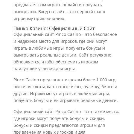
предлагает вам играть онлайн и получать
выигрыши. Вход на сайт – это первый шаг к
игровому приключанию.
Пинко Казино: Официальный Сайт
Официальный сайт Pinco Casino – это безопасное
и надежное место для игроков, где они могут
играть в любимые игры, получать бонусы и
выигрывать реальные деньги. Сайт регулярно
обновляется, чтобы обеспечить игрокам
наилучшие условия для игры.
Pinco Casino предлагает игрокам более 1 000 игр,
включая слоты, карточные игры, рулетку, бинго и
другие. Игроки могут играть в любимые игры,
получать бонусы и выигрывать реальные деньги.
Официальный сайт Pinco Casino – это также место,
где игроки могут получать бонусы и скидки.
Бонусы и скидки предлагаются игрокам для
привлечения новых игроков и для