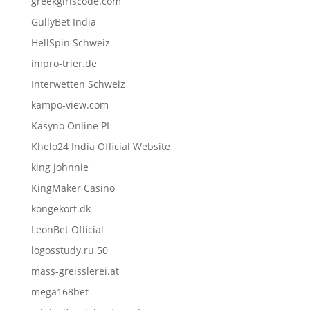
greekgirlscode.com
GullyBet India
HellSpin Schweiz
impro-trier.de
Interwetten Schweiz
kampo-view.com
Kasyno Online PL
Khelo24 India Official Website
king johnnie
KingMaker Casino
kongekort.dk
LeonBet Official
logosstudy.ru 50
mass-greisslerei.at
mega168bet