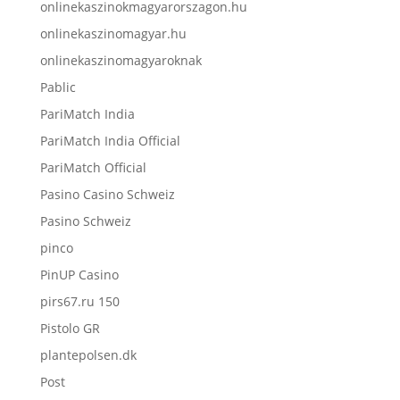
onlinekaszinokmagyarorszagon.hu
onlinekaszinomagyar.hu
onlinekaszinomagyaroknak
Pablic
PariMatch India
PariMatch India Official
PariMatch Official
Pasino Casino Schweiz
Pasino Schweiz
pinco
PinUP Casino
pirs67.ru 150
Pistolo GR
plantepolsen.dk
Post