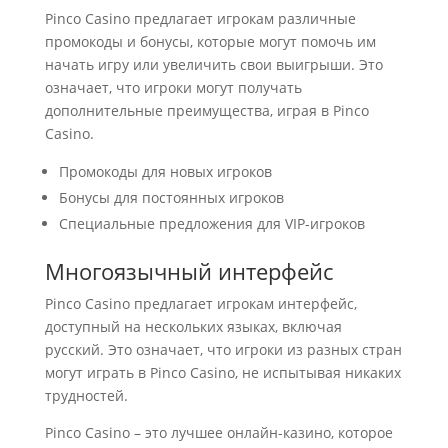
Pinco Casino предлагает игрокам различные
промокоды и бонусы, которые могут помочь им
начать игру или увеличить свои выигрыши. Это
означает, что игроки могут получать
дополнительные преимущества, играя в Pinco
Casino.
Промокоды для новых игроков
Бонусы для постоянных игроков
Специальные предложения для VIP-игроков
Многоязычный интерфейс
Pinco Casino предлагает игрокам интерфейс,
доступный на нескольких языках, включая
русский. Это означает, что игроки из разных стран
могут играть в Pinco Casino, не испытывая никаких
трудностей.
Pinco Casino – это лучшее онлайн-казино, которое